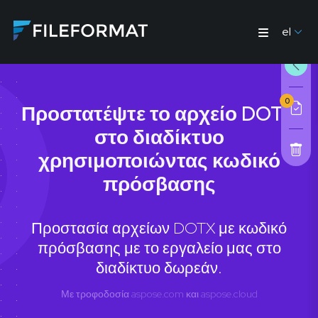
el
0
Προστατέψτε το αρχείο DOTX
στο διαδίκτυο
χρησιμοποιώντας κωδικό
πρόσβασης
Προστασία αρχείων DOTX με κωδικό
πρόσβασης με το εργαλείο μας στο
διαδίκτυο δωρεάν.
Με τροφοδοσία
aspose.com
και
aspose.cloud