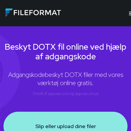
Beskyt DOTX fil online ved hjælp
af adgangskode
Adgangskodebeskyt DOTX filer med vores
værktøj online gratis.
Drevet af
aspose.com
og
aspose.cloud
Slip eller upload dine filer