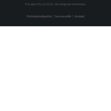
© Smallize Pty Ltd 2026. Alle rettigheder forbeholdes.
Fortrolighedspolitik
Servicevilkår
Kontakt