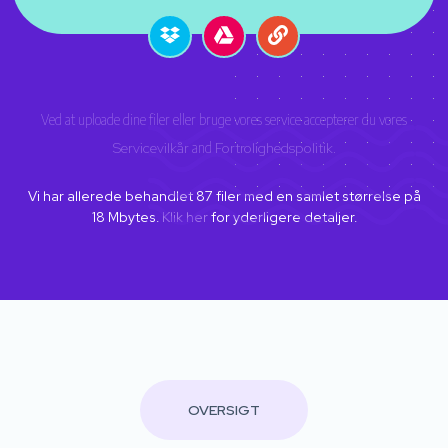
Ved at uploade dine filer eller bruge vores service accepterer du vores
Servicevilkår
and
Fortrolighedspolitik
.
Vi har allerede behandlet
87
filer med en samlet størrelse på
18
Mbytes.
Klik her
for yderligere detaljer.
OVERSIGT