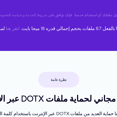
ل ملفاتك أو استخدام خدمتنا , فإنك توافق على
شروط الخدمة
و
سياسة الخصوص
ا بالفعل
87
ملفات بحجم إجمالي قدره
18
ميجا بايت.
انقر هنا
لمز
نظرة عامة
ي لحماية ملفات DOTX عبر الإنترنت