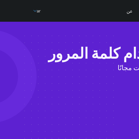
ar
عن