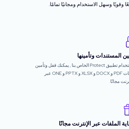
ين المستندات وتأمينها
باستخدام تطبيق Protect الخاص بنا , يمكنك قفل وتأمين
ملفات PDF و DOCX و XLSX و PPTX و ONE عبر
ترنت مجانًا.
ية الملفات عبر الإنترنت مجانًا