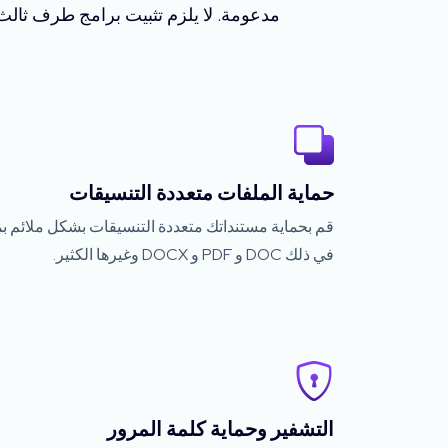
مدعومة. لا يلزم تثبيت برامج طرف ثالث. يعد تطبيق حماية كلمة المرور DOTX المع
حماية الملفات متعددة التنسيقات
قم بحماية مستنداتك متعددة التنسيقات بشكل ملائم بم
في ذلك DOC و PDF و DOCX وغيرها الكثير.
التشفير وحماية كلمة المرور