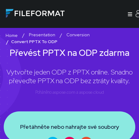
Presentation
Conversion
Home
Convert PPTX To ODP
Převést PPTX na ODP zdarma
Vytvořte jeden ODP z PPTX online. Snadno
převeďte PPTX na ODP bez ztráty kvality.
Poháněno
aspose.com
a
aspose.cloud
Přetáhněte nebo nahrajte své soubory