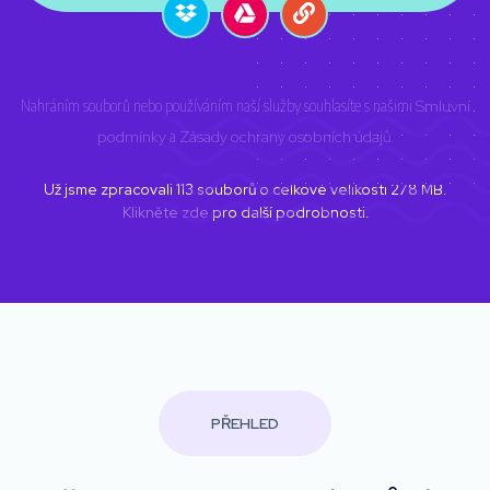
Nahráním souborů nebo používáním naší služby souhlasíte s našimi
Smluvní
podmínky
a
Zásady ochrany osobních údajů
.
Už jsme zpracovali
113
souborů o celkové velikosti
278
MB.
Klikněte zde
pro další podrobnosti.
PŘEHLED