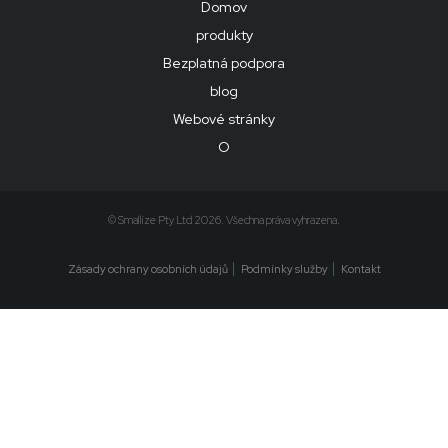
Domov
produkty
Bezplatná podpora
blog
Webové stránky
O
© Smallize Pty Ltd 2026. Všechna práva vyhrazena.
Zásady ochrany osobních údajů
Podmínky služby
Kontakt