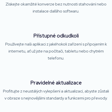
Získejte okamžité konverze bez nutnosti stahování nebo
instalace dalšího softwaru.
Přístupné odkudkoli
Používejte naši aplikaci z jakéhokoli zařízení s připojením k
internetu, ať už jste na počítači, tabletu nebo chytrém
telefonu.
Pravidelné aktualizace
Profitujte z neustálých vylepšení a aktualizací, abyste zůstali
v obraze s nejnovějšími standardy a funkcemi pro převody.