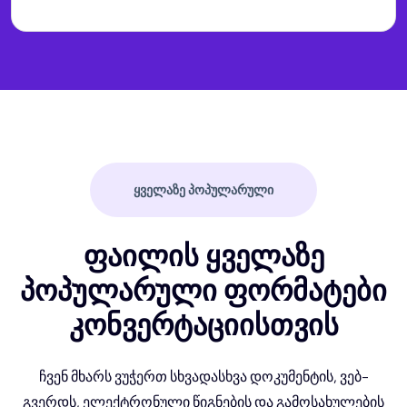
ᲧᲕᲔᲚᲐᲖᲔ ᲞᲝᲞᲣᲚᲐᲠᲣᲚᲘ
ფაილის ყველაზე
პოპულარული ფორმატები
კონვერტაციისთვის
ჩვენ მხარს ვუჭერთ სხვადასხვა დოკუმენტის, ვებ-
გვერდს, ელექტრონული წიგნების და გამოსახულების