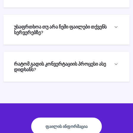
უსაფრთხოა თუ არა ჩემი ფაილები თქვენს
სერვერებზე?
რატომ გადის კონვერტაციის პროცესი ასე
დიდხანს?
ᲤᲐᲘᲚᲘᲡ ᲘᲜᲤᲝᲠᲛᲐᲪᲘᲐ