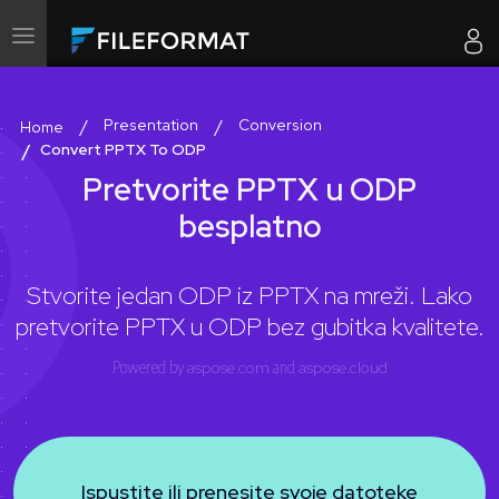
Uključi/isključi
navigaciju
Presentation
Conversion
Home
Convert PPTX To ODP
Pretvorite PPTX u ODP
besplatno
Stvorite jedan ODP iz PPTX na mreži. Lako
pretvorite PPTX u ODP bez gubitka kvalitete.
Powered by
aspose.com
and
aspose.cloud
Ispustite ili prenesite svoje datoteke