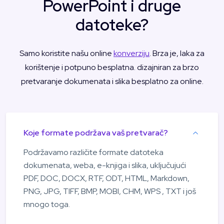
PowerPoint i druge
datoteke?
Samo koristite našu online
konverziju
. Brza je, laka za
korištenje i potpuno besplatna. dizajniran za brzo
pretvaranje dokumenata i slika besplatno za online.
Koje formate podržava vaš pretvarač?
Podržavamo različite formate datoteka
dokumenata, weba, e-knjiga i slika, uključujući
PDF, DOC, DOCX, RTF, ODT, HTML, Markdown,
PNG, JPG, TIFF, BMP, MOBI, CHM, WPS , TXT i još
mnogo toga.