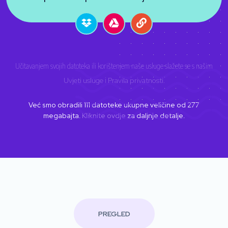
Učitavanjem svojih datoteka ili korištenjem naše usluge slažete se s našim
Uvjeti usluge
i
Pravila privatnosti
.
Već smo obradili
111
datoteke ukupne veličine od
277
megabajta.
Kliknite ovdje
za daljnje detalje.
PREGLED