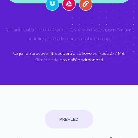
Nahráním souborů nebo používáním naší služby souhlasíte s našimi
Smluvní
podmínky
a
Zásady ochrany osobních údajů
.
Už jsme zpracovali
111
souborů o celkové velikosti
277
MB.
Klikněte zde
pro další podrobnosti.
PŘEHLED