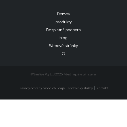
Domov
produkty
Bezplatná podpora
blog
Webové stránky
O
© Smallize Pty Ltd 2026. Všechna práva vyhrazena.
Zásady ochrany osobních údajů
Podmínky služby
Kontakt