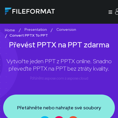
Presentation
Conversion
Home
Convert PPTX To PPT
Převést PPTX na PPT zdarma
Vytvořte jeden PPT z PPTX online. Snadno
převeďte PPTX na PPT bez ztráty kvality.
Poháněno
aspose.com
a
aspose.cloud
Přetáhněte nebo nahrajte své soubory