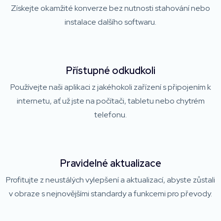
Získejte okamžité konverze bez nutnosti stahování nebo
instalace dalšího softwaru.
Přístupné odkudkoli
Používejte naši aplikaci z jakéhokoli zařízení s připojením k
internetu, ať už jste na počítači, tabletu nebo chytrém
telefonu.
Pravidelné aktualizace
Profitujte z neustálých vylepšení a aktualizací, abyste zůstali
v obraze s nejnovějšími standardy a funkcemi pro převody.