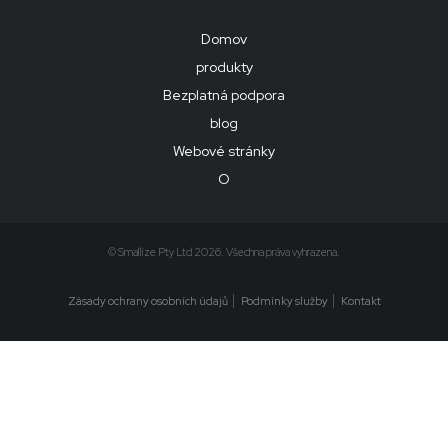
Domov
produkty
Bezplatná podpora
blog
Webové stránky
O
© Smallize Pty Ltd 2026. Všechna práva vyhrazena.
Zásady ochrany osobních údajů
Podmínky služby
Kontakt