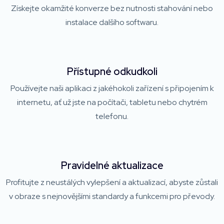
Získejte okamžité konverze bez nutnosti stahování nebo
instalace dalšího softwaru.
Přístupné odkudkoli
Používejte naši aplikaci z jakéhokoli zařízení s připojením k
internetu, ať už jste na počítači, tabletu nebo chytrém
telefonu.
Pravidelné aktualizace
Profitujte z neustálých vylepšení a aktualizací, abyste zůstali
v obraze s nejnovějšími standardy a funkcemi pro převody.