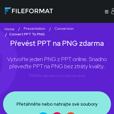
Presentation
Conversion
Home
Convert PPT To PNG
Převést PPT na PNG zdarma
Vytvořte jeden PNG z PPT online. Snadno
převeďte PPT na PNG bez ztráty kvality.
Poháněno
aspose.com
a
aspose.cloud
Přetáhněte nebo nahrajte své soubory