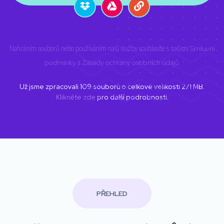
Nahráním souborů nebo používáním naší služby souhlasíte s našimi
Smluvní
podmínky
a
Zásady ochrany osobních údajů
.
Už jsme zpracovali
109
souborů o celkové velikosti
271
MB.
Klikněte zde
pro další podrobnosti.
PŘEHLED