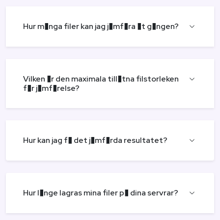
Hur m�nga filer kan jag j�mf�ra �t g�ngen?
Vilken �r den maximala till�tna filstorleken
f�r j�mf�relse?
Hur kan jag f� det j�mf�rda resultatet?
Hur l�nge lagras mina filer p� dina servrar?