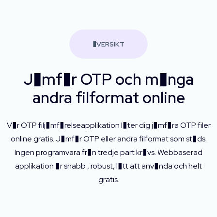
�VERSIKT
J�mf�r OTP och m�nga
andra filformat online
V�r OTP filj�mf�relseapplikation l�ter dig j�mf�ra OTP filer
online gratis. J�mf�r OTP eller andra filformat som st�ds.
Ingen programvara fr�n tredje part kr�vs. Webbaserad
applikation �r snabb , robust, l�tt att anv�nda och helt
gratis.