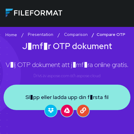
Presentation
Comparison
Compare OTP
Home
J�mf�r OTP dokument
V�lj OTP dokument att j�mf�ra online gratis.
Drivs av
aspose.com
och
aspose.cloud
Sl�pp eller ladda upp din f�rsta fil