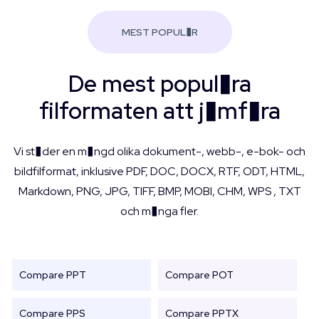
MEST POPUL�R
De mest popul�ra
filformaten att j�mf�ra
Vi st�der en m�ngd olika dokument-, webb-, e-bok- och
bildfilformat, inklusive PDF, DOC, DOCX, RTF, ODT, HTML,
Markdown, PNG, JPG, TIFF, BMP, MOBI, CHM, WPS , TXT
och m�nga fler.
Compare PPT
Compare POT
Compare PPS
Compare PPTX