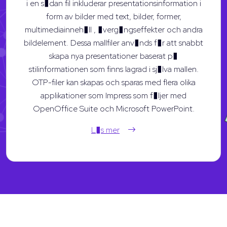
i en s�dan fil inkluderar presentationsinformation i
form av bilder med text, bilder, former,
multimediainneh�ll , �verg�ngseffekter och andra
bildelement. Dessa mallfiler anv�nds f�r att snabbt
skapa nya presentationer baserat p�
stilinformationen som finns lagrad i sj�lva mallen.
OTP-filer kan skapas och sparas med flera olika
applikationer som Impress som f�ljer med
OpenOffice Suite och Microsoft PowerPoint.
L�s mer