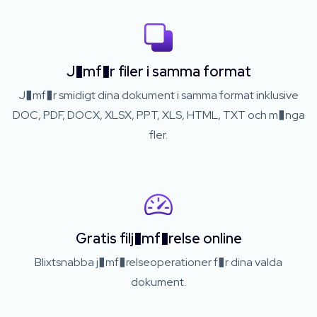
J�mf�r filer i samma format
J�mf�r smidigt dina dokument i samma format inklusive
DOC, PDF, DOCX, XLSX, PPT, XLS, HTML, TXT och m�nga
fler.
Gratis filj�mf�relse online
Blixtsnabba j�mf�relseoperationer f�r dina valda
dokument.