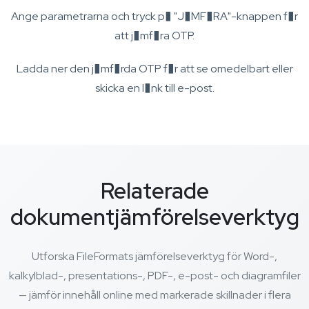
Ange parametrarna och tryck p� "J�MF�RA"-knappen f�r
att j�mf�ra OTP.
Ladda ner den j�mf�rda OTP f�r att se omedelbart eller
skicka en l�nk till e-post.
Relaterade
dokumentjämförelseverktyg
Utforska FileFormats jämförelseverktyg för Word-,
kalkylblad-, presentations-, PDF-, e-post- och diagramfiler
— jämför innehåll online med markerade skillnader i flera