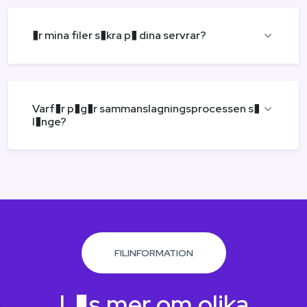
�r mina filer s�kra p� dina servrar?
Varf�r p�g�r sammanslagningsprocessen s�
l�nge?
FILINFORMATION
L�s mer om olika