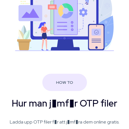
HOW TO
Hur man j�mf�r OTP filer
Ladda upp OTP filer f�r att j�mf�ra dem online gratis.