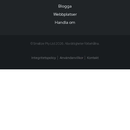
Blogga
Webbplatser
Handla om
© Smallize Pty Ltd 2026. Alla rättigheter förbehållna.
Integritetspolicy
Användarvillkor
Kontakt