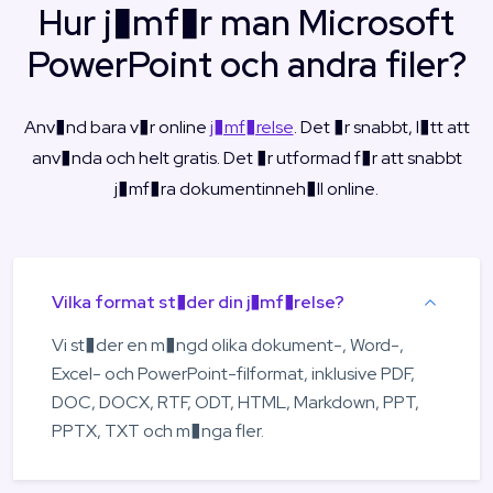
Hur j�mf�r man Microsoft
PowerPoint och andra filer?
Anv�nd bara v�r online
j�mf�relse
. Det �r snabbt, l�tt att
anv�nda och helt gratis. Det �r utformad f�r att snabbt
j�mf�ra dokumentinneh�ll online.
Vilka format st�der din j�mf�relse?
Vi st�der en m�ngd olika dokument-, Word-,
Excel- och PowerPoint-filformat, inklusive PDF,
DOC, DOCX, RTF, ODT, HTML, Markdown, PPT,
PPTX, TXT och m�nga fler.