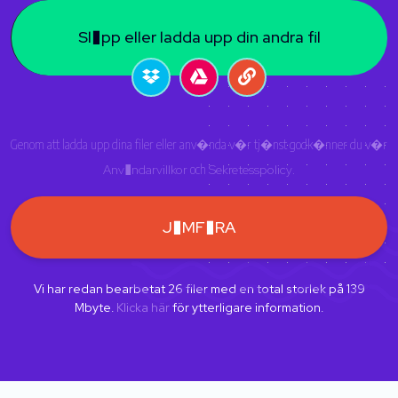
Sl�pp eller ladda upp din andra fil
Genom att ladda upp dina filer eller anv�nda v�r tj�nst godk�nner du v�r
Anv�ndarvillkor
och
Sekretesspolicy
.
J�MF�RA
Vi har redan bearbetat
26
filer med en total storlek på
139
Mbyte.
Klicka här
för ytterligare information.