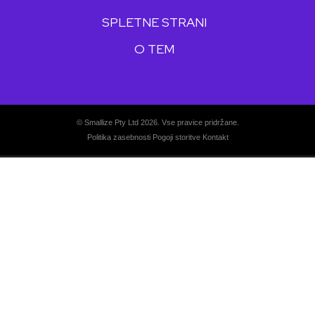
SPLETNE STRANI
O TEM
© Smallize Pty Ltd 2026. Vse pravice pridržane.
Politika zasebnosti
Pogoji storitve
Kontakt