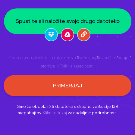
Spustite ali naložite svojo drugo datoteko
Z nalaganjem datotek ali uporabo naše storitve se strinjate z našim
Pogoji
storitve
in
Politika zasebnosti
.
PRIMERJAJ
Smo že obdelali
26
datoteke s skupno velikostjo
139
megabajtov.
Kliknite tukaj
za nadaljnje podrobnosti.