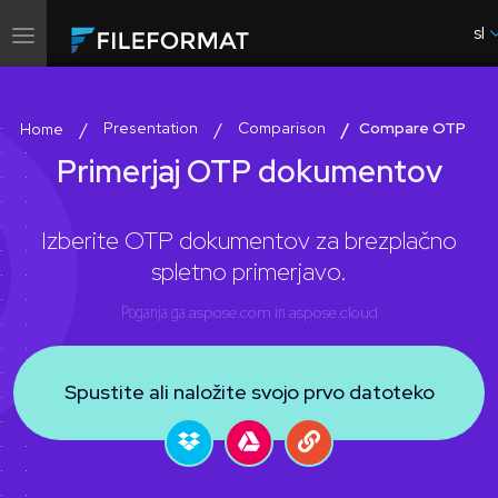
sl
Preklopi
navigacijo
Presentation
Comparison
Compare OTP
Home
Primerjaj OTP dokumentov
Izberite OTP dokumentov za brezplačno
spletno primerjavo.
Poganja ga
aspose.com
in
aspose.cloud
Spustite ali naložite svojo prvo datoteko