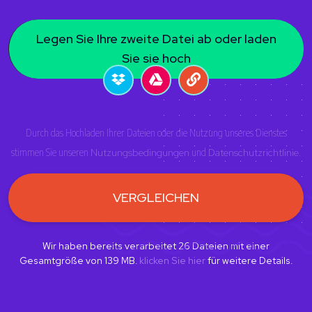
Legen Sie Ihre zweite Datei ab oder laden
Sie sie hoch
Durch das Hochladen Ihrer Dateien oder die Nutzung unseres Dienstes
stimmen Sie unseren
Nutzungsbedingungen
und
Datenschutzrichtlinie
.
VERGLEICHEN
Wir haben bereits verarbeitet
26
Dateien mit einer
Gesamtgröße von
139
MB.
klicken Sie hier
für weitere Details.