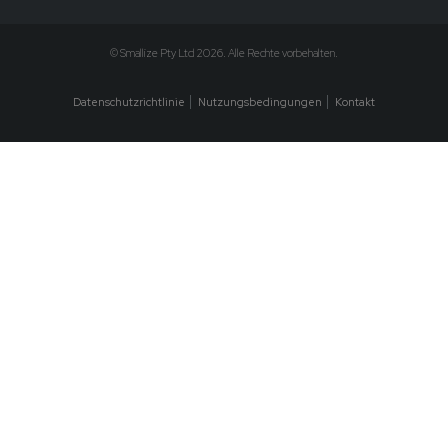
© Smallize Pty Ltd 2026. Alle Rechte vorbehalten.
Datenschutzrichtlinie
Nutzungsbedingungen
Kontakt