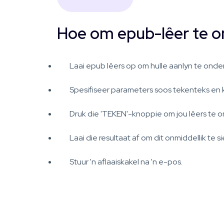
Hoe om epub-lêer te 
Laai epub lêers op om hulle aanlyn te onde
Spesifiseer parameters soos tekenteks en k
Druk die 'TEKEN'-knoppie om jou lêers te 
Laai die resultaat af om dit onmiddellik te si
Stuur 'n aflaaiskakel na 'n e-pos.