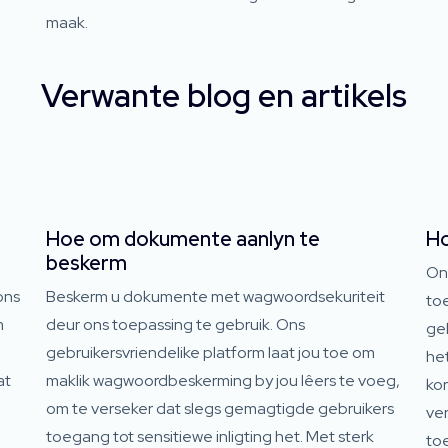
maak.
Verwante blog en artikels
Hoe om dokumente aanlyn te
Ho
beskerm
On
ons
Beskerm u dokumente met wagwoordsekuriteit
to
m
deur ons toepassing te gebruik. Ons
geb
gebruikersvriendelike platform laat jou toe om
het
at
maklik wagwoordbeskerming by jou lêers te voeg,
ko
om te verseker dat slegs gemagtigde gebruikers
ver
toegang tot sensitiewe inligting het. Met sterk
to