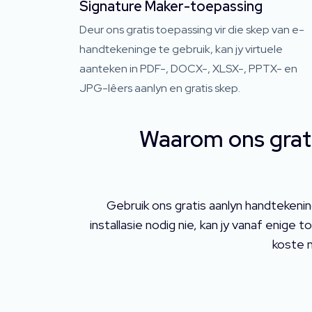
Signature Maker-toepassing
Deur ons gratis toepassing vir die skep van e-
handtekeninge te gebruik, kan jy virtuele
aanteken in PDF-, DOCX-, XLSX-, PPTX- en
JPG-lêers aanlyn en gratis skep.
Waarom ons grat
Gebruik ons ​​gratis aanlyn handteken
installasie nodig nie, kan jy vanaf enig
koste 