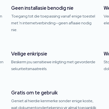
Geen installasie benodig nie
We
an
Toegang tot die toepassing vanaf enige toestel
Ver
met 'n internetverbinding—geen aflaaie nodig
el
nie.
Veilige enkripsie
Wo
en
Beskerm jou sensitiewe inligting met gevorderde
St
sekuriteitsmaatreëls.
do
Gratis om te gebruik
Geniet al hierdie kenmerke sonder enige koste,
wat dokumentondertekening vir almal toeganklik