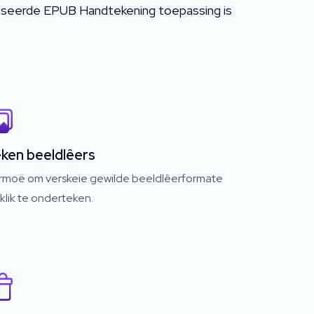
aseerde EPUB Handtekening toepassing is
ken beeldlêers
rmoë om verskeie gewilde beeldlêerformate
klik te onderteken.