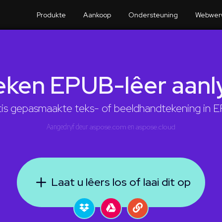
Produkte
Aankoop
Ondersteuning
Webwer
eken EPUB-lêer aanl
tis gepasmaakte teks- of beeldhandtekening in E
Aangedryf deur
aspose.com
en
aspose.cloud
Laat u lêers los of laai dit op