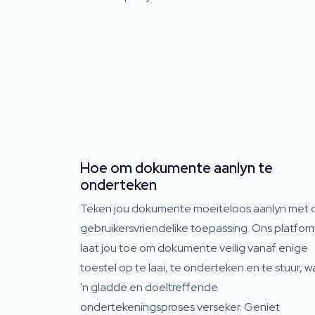
Hoe om dokumente aanlyn te
onderteken
Teken jou dokumente moeiteloos aanlyn met 
gebruikersvriendelike toepassing. Ons platfor
laat jou toe om dokumente veilig vanaf enige
toestel op te laai, te onderteken en te stuur, w
'n gladde en doeltreffende
ondertekeningsproses verseker. Geniet