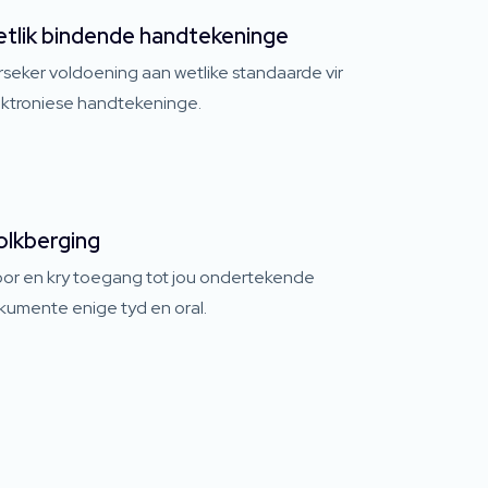
tlik bindende handtekeninge
seker voldoening aan wetlike standaarde vir
ektroniese handtekeninge.
lkberging
oor en kry toegang tot jou ondertekende
kumente enige tyd en oral.