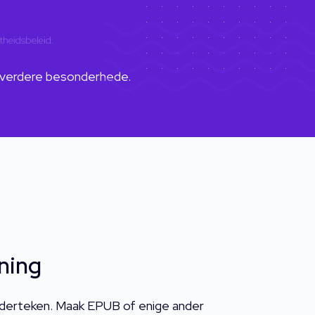
theidsbeleid
.
 verdere besonderhede.
ning
nderteken. Maak EPUB of enige ander