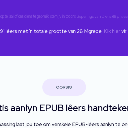
op te laai of ons diens te gebruik, stem jy in tot ons
Bepalings van Diens
en
privaa
91
lêers met 'n totale grootte van
28
Mgrepe.
Klik hier
vir
OORSIG
tis aanlyn EPUB lêers handteke
ssing laat jou toe om verskeie EPUB-lêers aanlyn te o