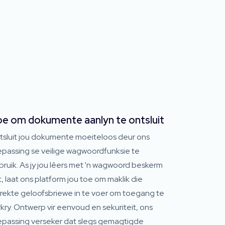
e om dokumente aanlyn te ontsluit
tsluit jou dokumente moeiteloos deur ons
epassing se veilige wagwoordfunksie te
ruik. As jy jou lêers met 'n wagwoord beskerm
, laat ons platform jou toe om maklik die
rrekte geloofsbriewe in te voer om toegang te
kry. Ontwerp vir eenvoud en sekuriteit, ons
epassing verseker dat slegs gemagtigde