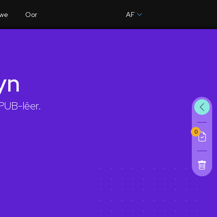
we
Oor
AF
yn
PUB-lêer.
0