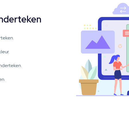
onderteken
rteken.
leur.
onderteken.
en.