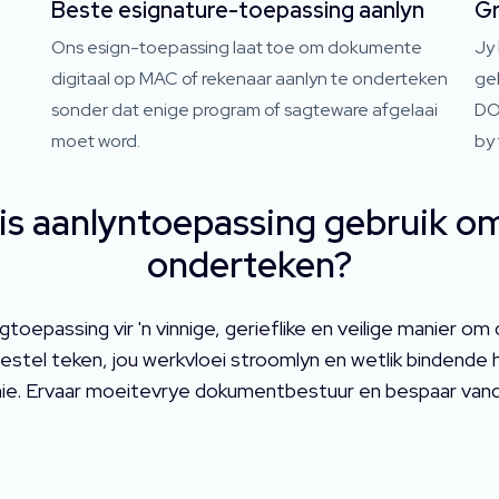
Beste esignature-toepassing aanlyn
Gr
Ons esign-toepassing laat toe om dokumente
Jy
digitaal op MAC of rekenaar aanlyn te onderteken
geb
sonder dat enige program of sagteware afgelaai
DO
moet word.
by
is aanlyntoepassing gebruik o
onderteken?
ingtoepassing vir 'n vinnige, gerieflike en veilige manie
e toestel teken, jou werkvloei stroomlyn en wetlik binden
nie. Ervaar moeitevrye dokumentbestuur en bespaar vand