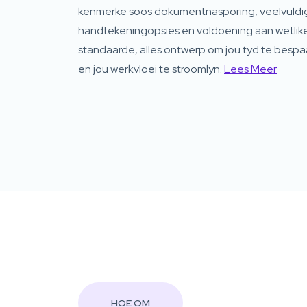
kenmerke soos dokumentnasporing, veelvuldi
handtekeningopsies en voldoening aan wetlik
standaarde, alles ontwerp om jou tyd te bespa
en jou werkvloei te stroomlyn.
Lees Meer
HOE OM