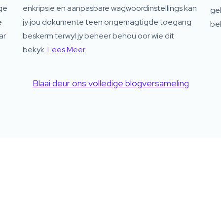
ge
enkripsie en aanpasbare wagwoordinstellings kan
geb
e
jy jou dokumente teen ongemagtigde toegang
be
ar
beskerm terwyl jy beheer behou oor wie dit
bekyk.
Lees Meer
Blaai deur ons volledige blogversameling