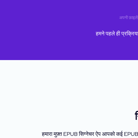
अपनी फ़ाइले
हमने पहले ही प्रक्रिय
हमारा मुफ़्त EPUB सिग्नेचर ऐप आपको कई EPUB फ़