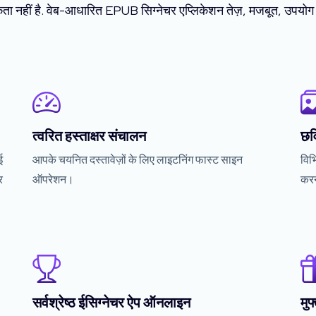
ता नहीं है. वेब-आधारित EPUB सिग्नेचर एप्लिकेशन तेज़, मजबूत, उपयोग म
त्वरित हस्ताक्षर संचालन
छवि
ई
आपके चयनित दस्तावेज़ों के लिए लाइटनिंग फास्ट साइन
विभ
र
ऑपरेशन।
करन
सर्वश्रेष्ठ ईसिग्नेचर ऐप ऑनलाइन
मु