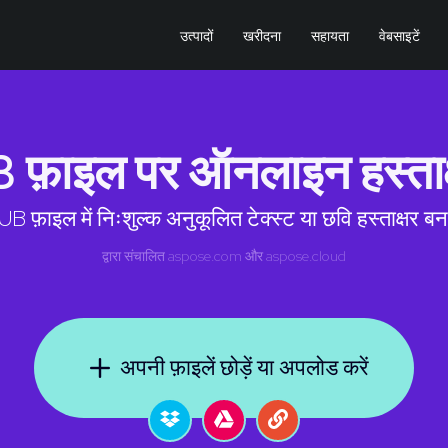
उत्पादों
खरीदना
सहायता
वेबसाइटें
फ़ाइल पर ऑनलाइन हस्ताक्ष
B फ़ाइल में निःशुल्क अनुकूलित टेक्स्ट या छवि हस्ताक्षर बन
द्वारा संचालित
aspose.com
और
aspose.cloud
अपनी फ़ाइलें छोड़ें या अपलोड करें