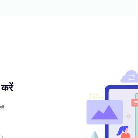
करें
रें।
एं।