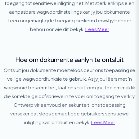
toegang tot sensitiewe inligting het. Met sterk enkripsie en
aanpasbare wagwoordinstellings kan jy jou dokumente
teen ongemagtigde toegang beskerm terwyl jy beheer
behou oor wie dit bekyk.
Lees Meer
Hoe om dokumente aanlyn te ontsluit
Ontsluit jou dokumente moeiteloos deur ons toepassing se
veilige wagwoordfunksie te gebruik. As jy jou lêers met 'n
wagwoord beskerm het, laat ons platform jou toe om maklik
die korrekte geloofsbriewe in te voer om toegang te verkry.
Ontwerp vir eenvoud en sekuriteit, ons toepassing
verseker dat slegs gemagtigde gebruikers sensitiewe
inligting kan ontsluit en bekyk.
Lees Meer