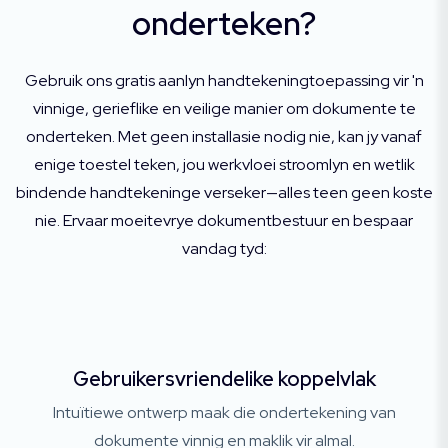
onderteken?
Gebruik ons ​​gratis aanlyn handtekeningtoepassing vir 'n
vinnige, gerieflike en veilige manier om dokumente te
onderteken. Met geen installasie nodig nie, kan jy vanaf
enige toestel teken, jou werkvloei stroomlyn en wetlik
bindende handtekeninge verseker—alles teen geen koste
nie. Ervaar moeitevrye dokumentbestuur en bespaar
vandag tyd:
Gebruikersvriendelike koppelvlak
Intuïtiewe ontwerp maak die ondertekening van
dokumente vinnig en maklik vir almal.