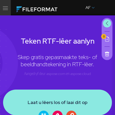
AF
Wissel
navigasie
0
Teken RTF-lêer aanlyn
Skep gratis gepasmaakte teks- of
beeldhandtekening in RTF-lêer.
Aangedryf deur
aspose.com
en
aspose.cloud
Laat u lêers los of laai dit op