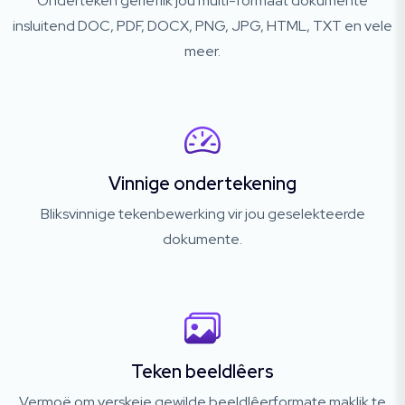
Onderteken gerieflik jou multi-formaat dokumente
insluitend DOC, PDF, DOCX, PNG, JPG, HTML, TXT en vele
meer.
Vinnige ondertekening
Bliksvinnige tekenbewerking vir jou geselekteerde
dokumente.
Teken beeldlêers
Vermoë om verskeie gewilde beeldlêerformate maklik te