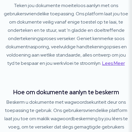
Teken jou dokumente moeiteloos aanlyn met ons
gebruikersvriendelike toepassing. Ons platform laat jou toe
om dokumente veilig vanaf enige toestel op te laai, te
onderteken en te stuur, wat 'n gladde en doeltreffende
ondertekeningsproses verseker. Geniet kenmerke soos
dokumentnasporing, veelvuldige handtekeningopsies en
voldoening aan wetlike standaarde, alles ontwerp om jou
tyd te bespaar en jou werkvloei te stroomlyn.
Lees Meer
Hoe om dokumente aanlyn te beskerm
Beskerm u dokumente met wagwoordsekuriteit deur ons
toepassing te gebruik. Ons gebruikersvriendelike platform
laat jou toe om maklik wagwoordbeskerming by jou lêers te
voeg, om te verseker dat slegs gemagtigde gebruikers