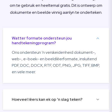
om te gebruik en heeltemal gratis. Dit is ontwerp om
dokumente en beelde vinnig aanlyn te onderteken.
Watter formate ondersteun jou
handtekeningprogram?
Ons ondersteun 'n verskeidenheid dokument-,
web-, e-boek- en beeldlêerformate, insluitend
PDF, DOC, DOCX, RTF, ODT, PNG, JPG, TIFF, BMP,
en vele meer.
Hoeveel lêers kan ek op 'n slag teken?