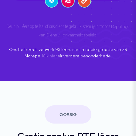
Deur jou lêers op te laai of ons diens te gebruik, stem jy in tot ons
Bepalings
van Diens
en
privaatheidsbeleid
.
Ons het reeds verwerk
93
lêers met 'n totale grootte van
28
Mgrepe.
Klik hier
vir verdere besonderhede.
OORSIG