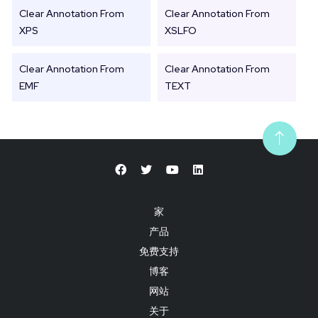
Clear Annotation From
Clear Annotation From
XPS
XSLFO
Clear Annotation From
Clear Annotation From
EMF
TEXT
家
产品
免费支持
博客
网站
关于