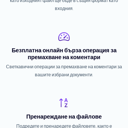
като изходният файл ще бъде в същия формат като
входния.
Безплатна онлайн бърза операция за
премахване на коментари
Светкавични операции за премахване на коментари за
вашите избрани документи.
Пренареждане на файлове
Подредете и пренаредете файловете, както е