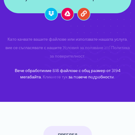
Като качвате вашите файлове или използвате нашата услуга,
вие се съгласявате с нашите
Условия за ползване
and
Политика
за поверителност
.
Вече обработихме
818
файлове с общ размер от
3194
мегабайта.
Кликнете тук
за повече подробности.