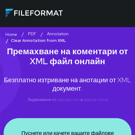
PDF
Annotation
Home
Clear Annotation from XML
Премахване на коментари от
XML файл онлайн
Безплатно изтриване на анотации от XML
документ.
Задвижвани от
aspose.com
и
aspose.cloud
Пуснете или качете вашите файлове