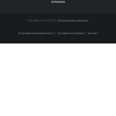
относно
© Smallize Pty Ltd 2026. Всички права запазени.
Политика за поверителност
Условия за ползване
Контакт