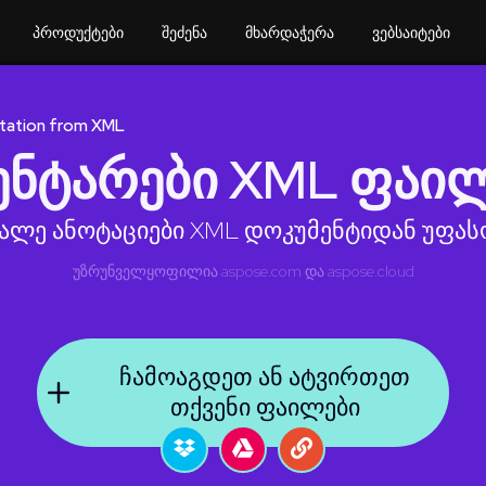
პროდუქტები
შეძენა
მხარდაჭერა
ვებსაიტები
tation from XML
ენტარები XML ფაი
შალე ანოტაციები XML დოკუმენტიდან უფას
უზრუნველყოფილია
aspose.com
და
aspose.cloud
ჩამოაგდეთ ან ატვირთეთ
თქვენი ფაილები