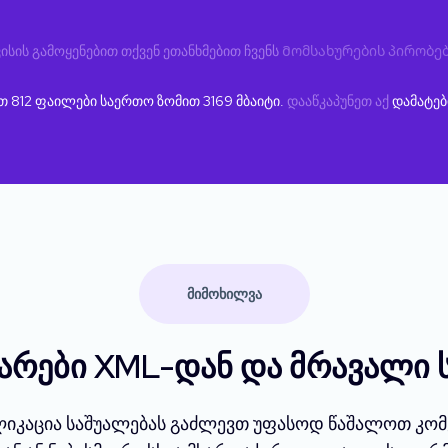
ისის გამოყენებით თქვენ ეთანხმებით ჩვენს
Მომსახურების პირობე
ეთ
812
ფაილები საერთო ზომით
3169
მბაიტი.
დააწკაპუნეთ აქ
დამატებ
ᲛᲘᲛᲝᲮᲘᲚᲕᲐ
ტარები XML-დან და მრავალი 
პლიკაცია საშუალებას გაძლევთ უფასოდ წაშალოთ კო