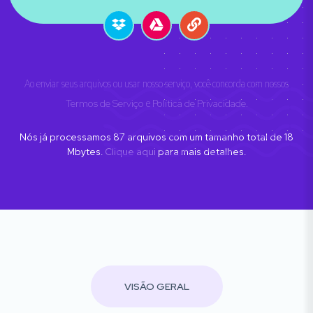
Ao enviar seus arquivos ou usar nosso serviço, você concorda com nossos
Termos de Serviço
e
Política de Privacidade
.
Nós já processamos
87
arquivos com um tamanho total de
18
Mbytes.
Clique aqui
para mais detalhes.
VISÃO GERAL