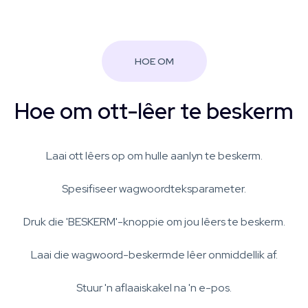
HOE OM
Hoe om ott-lêer te beskerm
Laai ott lêers op om hulle aanlyn te beskerm.
Spesifiseer wagwoordteksparameter.
Druk die 'BESKERM'-knoppie om jou lêers te beskerm.
Laai die wagwoord-beskermde lêer onmiddellik af.
Stuur 'n aflaaiskakel na 'n e-pos.