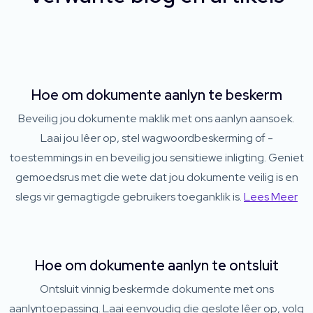
Hoe om dokumente aanlyn te beskerm
Beveilig jou dokumente maklik met ons aanlyn aansoek.
Laai jou lêer op, stel wagwoordbeskerming of -
toestemmings in en beveilig jou sensitiewe inligting. Geniet
gemoedsrus met die wete dat jou dokumente veilig is en
slegs vir gemagtigde gebruikers toeganklik is.
Lees Meer
Hoe om dokumente aanlyn te ontsluit
Ontsluit vinnig beskermde dokumente met ons
aanlyntoepassing. Laai eenvoudig die geslote lêer op, volg