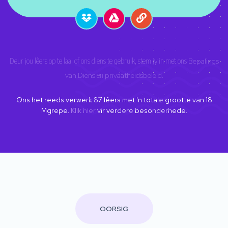
Deur jou lêers op te laai of ons diens te gebruik, stem jy in met ons
Bepalings
van Diens
en
privaatheidsbeleid
.
Ons het reeds verwerk
87
lêers met 'n totale grootte van
18
Mgrepe.
Klik hier
vir verdere besonderhede.
OORSIG