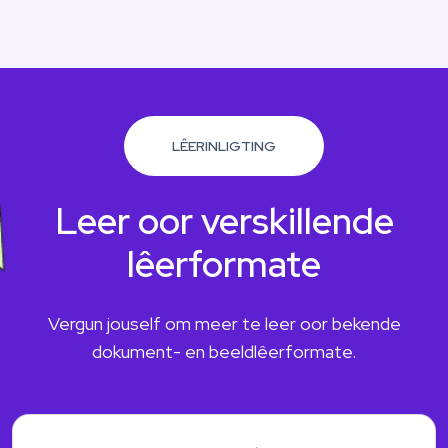
LÊERINLIGTING
Leer oor verskillende
lêerformate
Vergun jouself om meer te leer oor bekende
dokument- en beeldlêerformate.