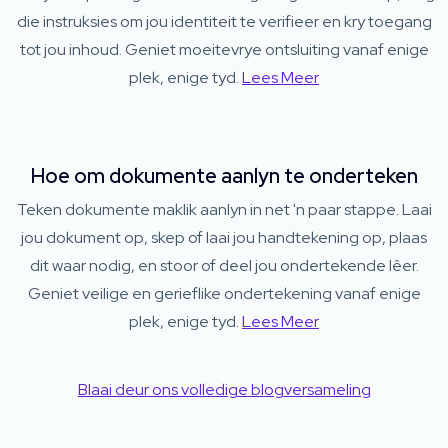
die instruksies om jou identiteit te verifieer en kry toegang
tot jou inhoud. Geniet moeitevrye ontsluiting vanaf enige
plek, enige tyd.
Lees Meer
Hoe om dokumente aanlyn te onderteken
Teken dokumente maklik aanlyn in net 'n paar stappe. Laai
jou dokument op, skep of laai jou handtekening op, plaas
dit waar nodig, en stoor of deel jou ondertekende lêer.
Geniet veilige en gerieflike ondertekening vanaf enige
plek, enige tyd.
Lees Meer
Blaai deur ons volledige blogversameling