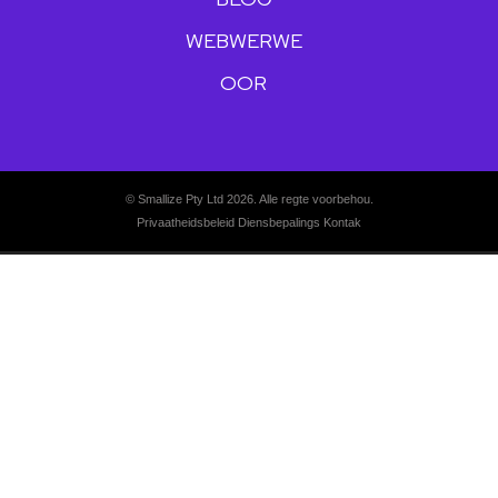
WEBWERWE
OOR
© Smallize Pty Ltd 2026. Alle regte voorbehou.
Privaatheidsbeleid
Diensbepalings
Kontak