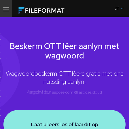
af
Wissel
navigasie
Beskerm OTT lêer aanlyn met
wagwoord
Wagwoordbeskerm OTT lêers gratis met ons
nutsding aanlyn.
Aangedryf deur
aspose.com
en
aspose.cloud
Laat u lêers los of laai dit op