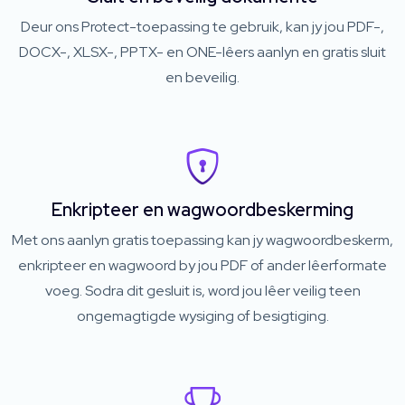
Deur ons Protect-toepassing te gebruik, kan jy jou PDF-,
DOCX-, XLSX-, PPTX- en ONE-lêers aanlyn en gratis sluit
en beveilig.
Enkripteer en wagwoordbeskerming
Met ons aanlyn gratis toepassing kan jy wagwoordbeskerm,
enkripteer en wagwoord by jou PDF of ander lêerformate
voeg. Sodra dit gesluit is, word jou lêer veilig teen
ongemagtigde wysiging of besigtiging.