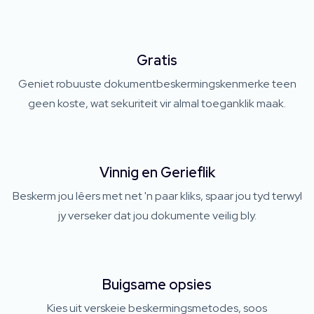
Gratis
Geniet robuuste dokumentbeskermingskenmerke teen
geen koste, wat sekuriteit vir almal toeganklik maak.
Vinnig en Gerieflik
Beskerm jou lêers met net 'n paar kliks, spaar jou tyd terwyl
jy verseker dat jou dokumente veilig bly.
Buigsame opsies
Kies uit verskeie beskermingsmetodes, soos