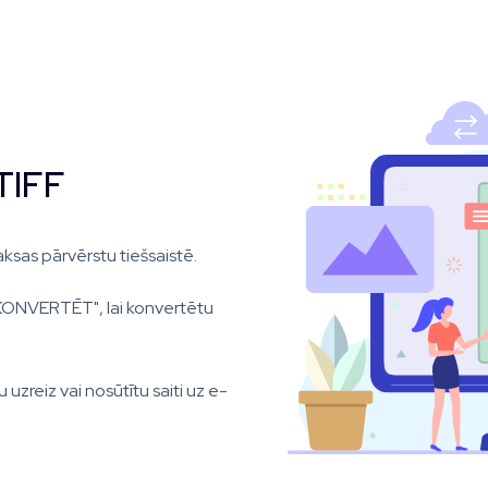
TIFF
ksas pārvērstu tiešsaistē.
KONVERTĒT", lai konvertētu
 uzreiz vai nosūtītu saiti uz e-