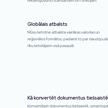
reklāmguvumu standartiem un funkcijām.
Globālais atbalsts
Mūsu lietotne atbalsta vairākas valodas un
reģionālos formātus, padarot to par daudzpus
rīku lietotājiem visā pasaulē.
Kā konvertēt dokumentus tiešsaistē
Konvertējiet dokumentus tiešsaistē, izmantojo