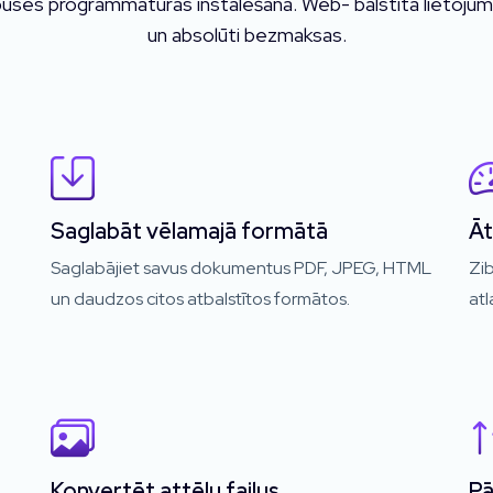
uses programmatūras instalēšana. Web- balstīta lietojumpro
un absolūti bezmaksas.
Saglabāt vēlamajā formātā
Āt
Saglabājiet savus dokumentus PDF, JPEG, HTML
Zib
un daudzos citos atbalstītos formātos.
at
Konvertēt attēlu failus
Pā