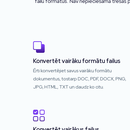
failu formātus. Nav nepieciešama trešās p
Konvertēt vairāku formātu failus
Ērti konvertējiet savus vairāku formātu
dokumentus, tostarp DOC, PDF, DOCX, PNG,
JPG, HTML, TXT un daudz ko citu.
Konvertēt vairākus failus