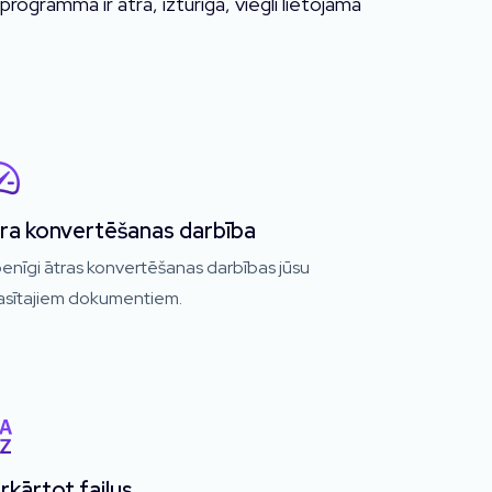
gramma ir ātra, izturīga, viegli lietojama
ra konvertēšanas darbība
enīgi ātras konvertēšanas darbības jūsu
lasītajiem dokumentiem.
rkārtot failus