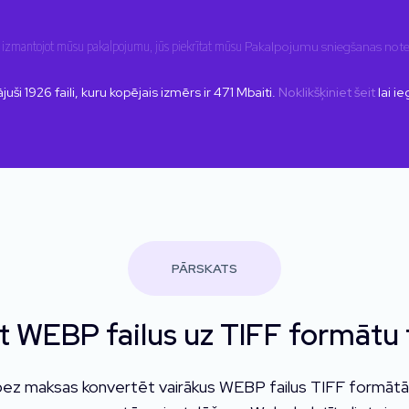
ai izmantojot mūsu pakalpojumu, jūs piekrītat mūsu
Pakalpojumu sniegšanas not
juši
1926
faili, kuru kopējais izmērs ir
471
Mbaiti.
Noklikšķiniet šeit
lai ie
PĀRSKATS
 WEBP failus uz TIFF formātu 
bez maksas konvertēt vairākus WEBP failus TIFF formātā.