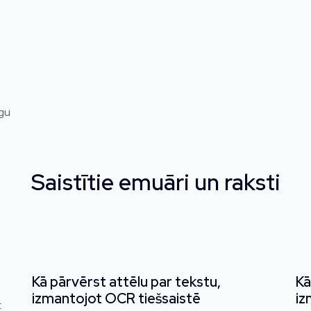
īgu
Saistītie emuāri un raksti
Kā pārvērst attēlu par tekstu,
Kā
izmantojot OCR tiešsaistē
iz
t