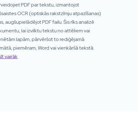
veidojiet PDF par tekstu, izmantojot
šsaistes OCR (optiskās rakstzīmju atpazīšanas)
us, augšupielādējot PDF failu. Šis rīks analizē
umentu, lai izvilktu tekstu no attēliem vai
enētām lapām, pārvēršot to rediģējamā
mātā, piemēram, Word vai vienkāršā tekstā.
īt vairāk