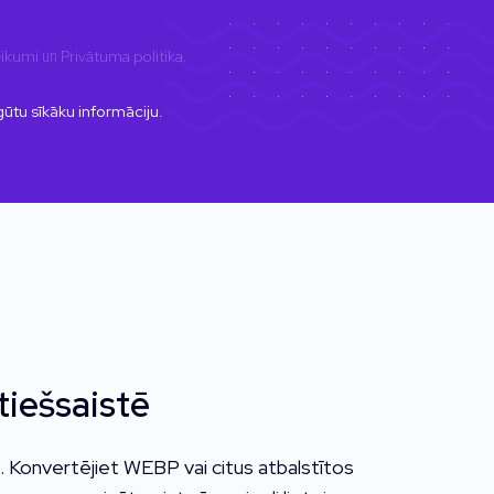
eikumi
un
Privātuma politika
.
gūtu sīkāku informāciju.
tiešsaistē
 Konvertējiet WEBP vai citus atbalstītos