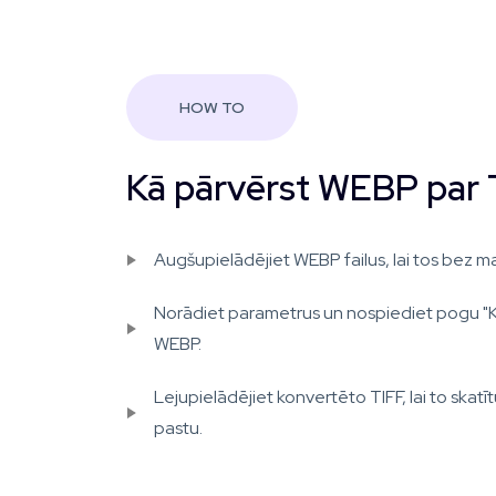
HOW TO
Kā pārvērst WEBP par 
Augšupielādējiet WEBP failus, lai tos bez ma
Norādiet parametrus un nospiediet pogu "
WEBP.
Lejupielādējiet konvertēto TIFF, lai to skatītu
pastu.