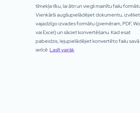
tīmekļa rīku, lai ātri un viegli mainītu failu formāt
Vienkārši augšupielādējiet dokumentu, izvēliet
vajadzīgo izvades formātu (piemēram, PDF, Wo
vai Excel) un sāciet konvertēšanu. Kad esat
pabeidzis, lejupielādējiet konvertēto failu savā
ierīcē.
Lasīt vairāk