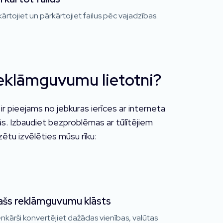
ārtojiet un pārkārtojiet failus pēc vajadzības.
eklāmguvumu lietotni?
r pieejams no jebkuras ierīces ar interneta
ās. Izbaudiet bezproblēmas ar tūlītējiem
zētu izvēlēties mūsu rīku:
ašs reklāmguvumu klāsts
nkārši konvertējiet dažādas vienības, valūtas