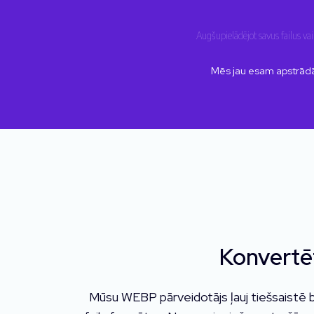
Augšupielādējot savus failus v
Mēs jau esam apstrādā
Konvertēt
Mūsu WEBP pārveidotājs ļauj tiešsaistē 