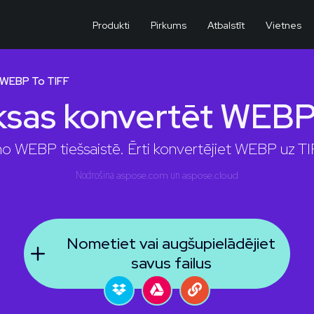
Produkti
Pirkums
Atbalstīt
Vietnes
 WEBP To TIFF
sas konvertēt WEBP
no WEBP tiešsaistē. Ērti konvertējiet WEBP uz TIF
Nodrošina
aspose.com
un
aspose.cloud
Nometiet vai augšupielādējiet
savus failus