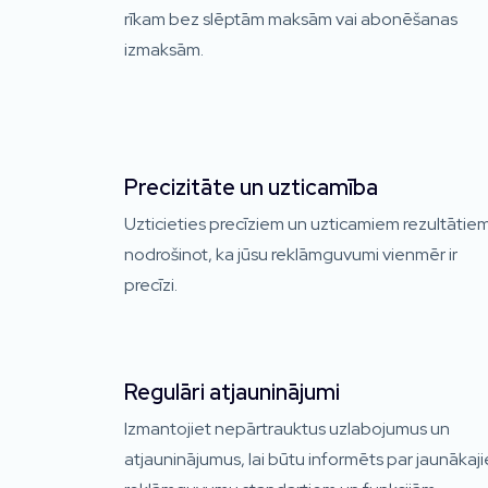
rīkam bez slēptām maksām vai abonēšanas
izmaksām.
Precizitāte un uzticamība
Uzticieties precīziem un uzticamiem rezultātiem
nodrošinot, ka jūsu reklāmguvumi vienmēr ir
precīzi.
Regulāri atjauninājumi
Izmantojiet nepārtrauktus uzlabojumus un
atjauninājumus, lai būtu informēts par jaunākaj