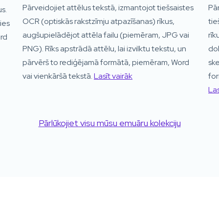
Pārveidojiet attēlus tekstā, izmantojot tiešsaistes
Pār
us.
OCR (optiskās rakstzīmju atpazīšanas) rīkus,
tie
ies
augšupielādējot attēla failu (piemēram, JPG vai
rīk
rd
PNG). Rīks apstrādā attēlu, lai izvilktu tekstu, un
dok
pārvērš to rediģējamā formātā, piemēram, Word
sk
vai vienkāršā tekstā.
Lasīt vairāk
for
Las
Pārlūkojiet visu mūsu emuāru kolekciju