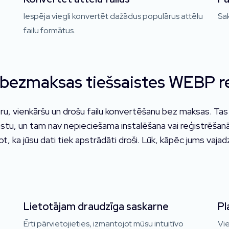
Iespēja viegli konvertēt dažādus populārus attēlu
Sak
failu formātus.
bezmaksas tiešsaistes WEBP r
 vienkāršu un drošu failu konvertēšanu bez maksas. Tas i
stu, un tam nav nepieciešama instalēšana vai reģistrēšan
ot, ka jūsu dati tiek apstrādāti droši. Lūk, kāpēc jums vajad
Lietotājam draudzīga saskarne
Pl
Ērti pārvietojieties, izmantojot mūsu intuitīvo
Vie