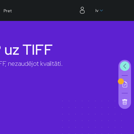
lv
Pret
 uz TIFF
F, nezaudējot kvalitāti.