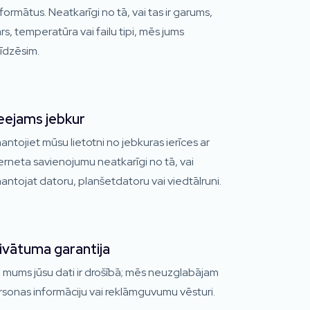
formātus. Neatkarīgi no tā, vai tas ir garums,
rs, temperatūra vai failu tipi, mēs jums
īdzēsim.
eejams jebkur
antojiet mūsu lietotni no jebkuras ierīces ar
erneta savienojumu neatkarīgi no tā, vai
antojat datoru, planšetdatoru vai viedtālruni.
ivātuma garantija
 mums jūsu dati ir drošībā; mēs neuzglabājam
sonas informāciju vai reklāmguvumu vēsturi.