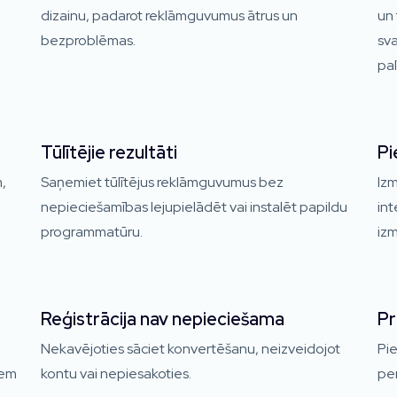
dizainu, padarot reklāmguvumus ātrus un
un 
bezproblēmas.
sva
pal
Tūlītējie rezultāti
Pi
,
Saņemiet tūlītējus reklāmguvumus bez
Izm
nepieciešamības lejupielādēt vai instalēt papildu
int
programmatūru.
izm
Reģistrācija nav nepieciešama
Pr
Nekavējoties sāciet konvertēšanu, neizveidojot
Pie
iem
kontu vai nepiesakoties.
per