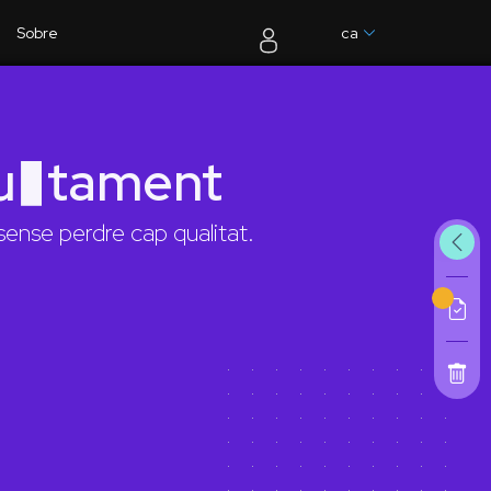
Sobre
ca
tu�tament
ense perdre cap qualitat.