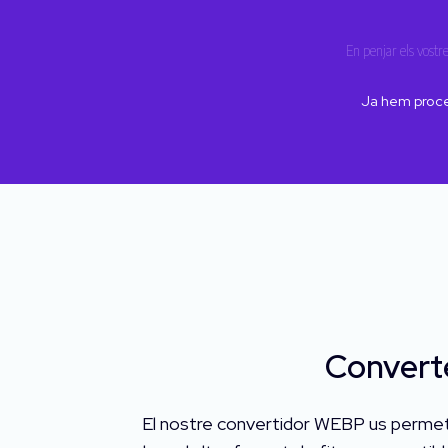
En penjar els vostre
Ja hem proc
Converte
El nostre convertidor WEBP us permet