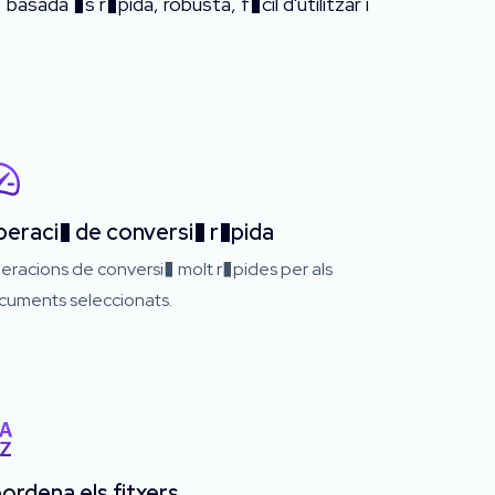
asada �s r�pida, robusta, f�cil d'utilitzar i
eraci� de conversi� r�pida
eracions de conversi� molt r�pides per als
cuments seleccionats.
ordena els fitxers