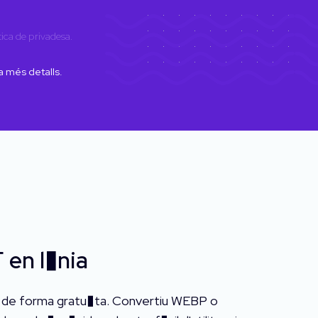
tica de privadesa
.
a més detalls.
 en l�nia
a de forma gratu�ta. Convertiu WEBP o