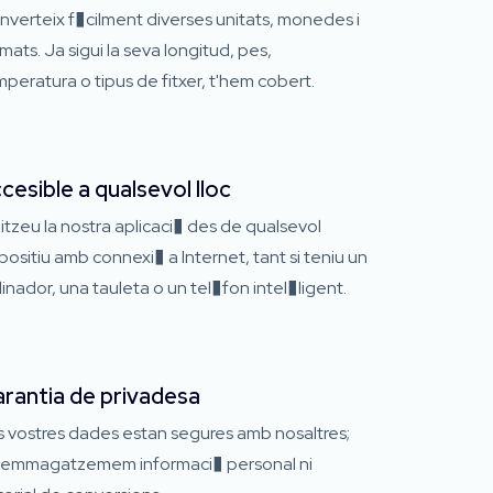
verteix f�cilment diverses unitats, monedes i
mats. Ja sigui la seva longitud, pes,
peratura o tipus de fitxer, t'hem cobert.
cesible a qualsevol lloc
litzeu la nostra aplicaci� des de qualsevol
positiu amb connexi� a Internet, tant si teniu un
inador, una tauleta o un tel�fon intel�ligent.
rantia de privadesa
s vostres dades estan segures amb nosaltres;
 emmagatzemem informaci� personal ni