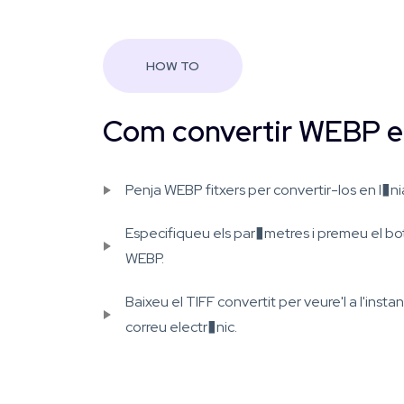
HOW TO
Com convertir WEBP e
Penja WEBP fitxers per convertir-los en l�n
Especifiqueu els par�metres i premeu el b
WEBP.
Baixeu el TIFF convertit per veure'l a l'insta
correu electr�nic.