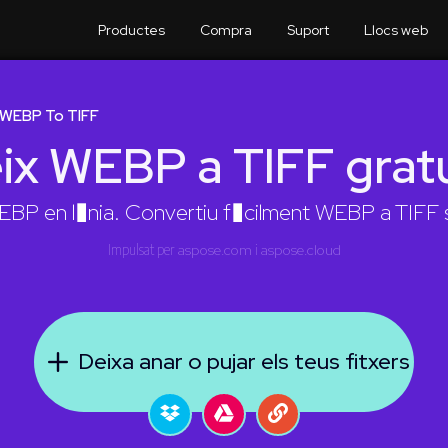
Productes
Compra
Suport
Llocs web
 WEBP To TIFF
ix WEBP a TIFF gra
BP en l�nia. Convertiu f�cilment WEBP a TIFF s
Impulsat per
aspose.com
i
aspose.cloud
Deixa anar o pujar els teus fitxers