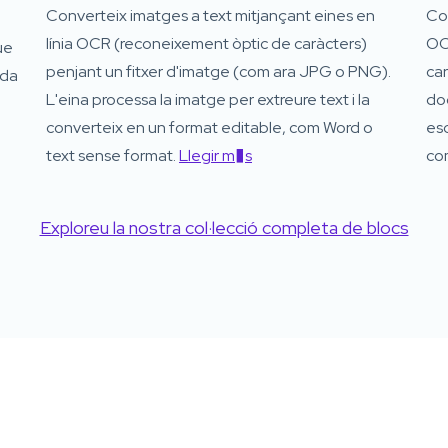
Converteix imatges a text mitjançant eines en
Con
línia OCR (reconeixement òptic de caràcters)
OC
ue
penjant un fitxer d'imatge (com ara JPG o PNG).
car
ida
L'eina processa la imatge per extreure text i la
do
converteix en un format editable, com Word o
es
text sense format.
Llegir m�s
co
Exploreu la nostra col·lecció completa de blocs