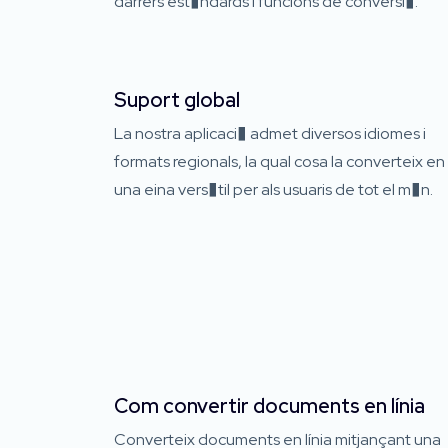
darrers est�ndards i funcions de conversi�.
Suport global
La nostra aplicaci� admet diversos idiomes i
formats regionals, la qual cosa la converteix en
una eina vers�til per als usuaris de tot el m�n.
Com convertir documents en línia
Converteix documents en línia mitjançant una