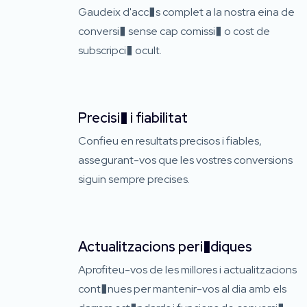
Gaudeix d'acc�s complet a la nostra eina de
conversi� sense cap comissi� o cost de
subscripci� ocult.
Precisi� i fiabilitat
Confieu en resultats precisos i fiables,
assegurant-vos que les vostres conversions
siguin sempre precises.
Actualitzacions peri�diques
Aprofiteu-vos de les millores i actualitzacions
cont�nues per mantenir-vos al dia amb els