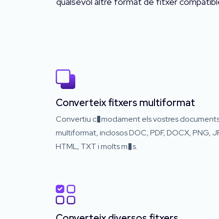
qualsevol altre format de fitxer compatible.
Converteix fitxers multiformat
Convertiu c�modament els vostres document
multiformat, inclosos DOC, PDF, DOCX, PNG, J
HTML, TXT i molts m�s.
Converteix diversos fitxers