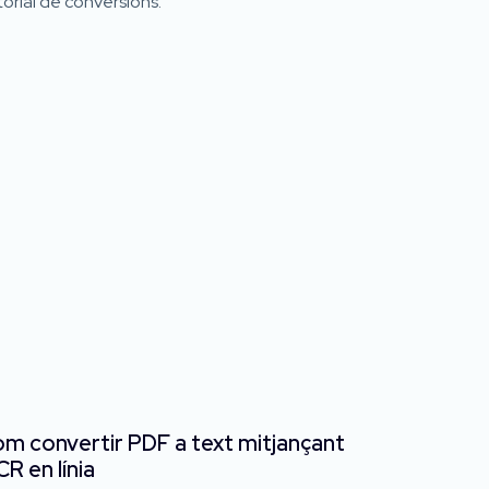
torial de conversions.
m convertir PDF a text mitjançant
R en línia