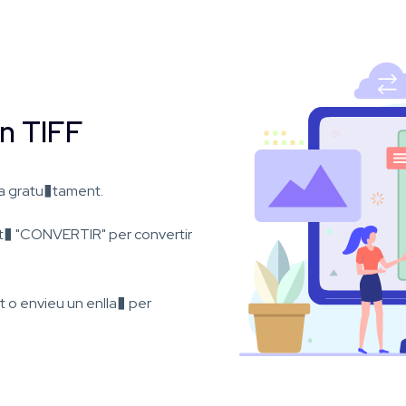
n TIFF
ia gratu�tament.
ot� "CONVERTIR" per convertir
nt o envieu un enlla� per