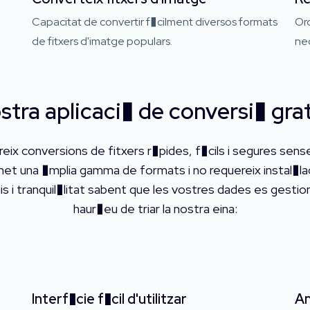
Capacitat de convertir f�cilment diversos formats
Ord
de fitxers d'imatge populars.
nec
nostra aplicaci� de conversi� g
ix conversions de fitxers r�pides, f�cils i segures sens
met una �mplia gamma de formats i no requereix instal�lac
s i tranquil�litat sabent que les vostres dades es gest
haur�eu de triar la nostra eina:
Interf�cie f�cil d'utilitzar
Am