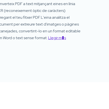
verteix PDF a text mitjançant eines en línia
R (reconeixement òptic de caràcters)
regant el teu fitxer PDF. L'eina analitza el
cument per extreure text d'imatges o pàgines
canejades, convertint-lo en un format editable
m Word o text sense format.
Llegir m�s