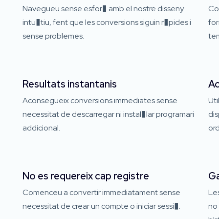
Navegueu sense esfor� amb el nostre disseny
Con
intu�tiu, fent que les conversions siguin r�pides i
for
sense problemes.
tem
Resultats instantanis
Ac
Aconsegueix conversions immediates sense
Uti
necessitat de descarregar ni instal�lar programari
dis
addicional.
ord
No es requereix cap registre
Ga
Comenceu a convertir immediatament sense
Le
necessitat de crear un compte o iniciar sessi�.
no