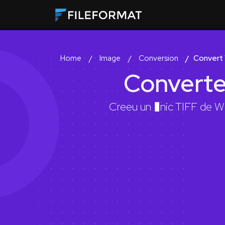
Image
Conversion
Convert
Home
Converte
Creeu un �nic TIFF de WE