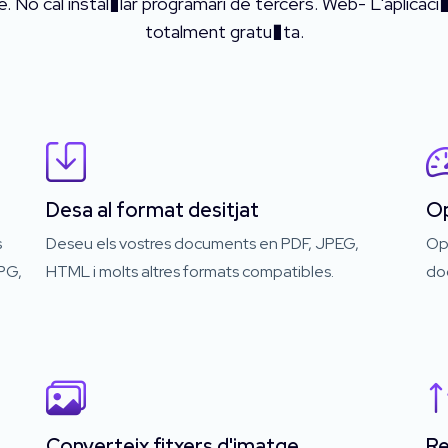
 No cal instal�lar programari de tercers. Web- L'aplicaci� b
totalment gratu�ta.
Desa al format desitjat
Op
s
Deseu els vostres documents en PDF, JPEG,
Op
PG,
HTML i molts altres formats compatibles.
do
Converteix fitxers d'imatge
Re