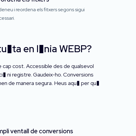
eneu i reordena els fitxers segons sigui
essari.
ratu�ta en l�nia WEBP?
e cap cost. Accessible des de qualsevol
i� ni registre. Gaudeix-ho. Conversions
ionen de manera segura. Heus aqu� per qu�
pli ventall de conversions