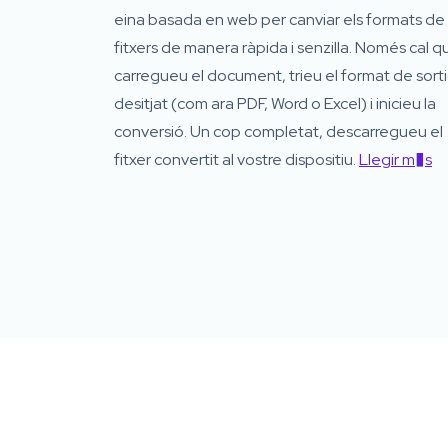
eina basada en web per canviar els formats de
fitxers de manera ràpida i senzilla. Només cal q
carregueu el document, trieu el format de sort
desitjat (com ara PDF, Word o Excel) i inicieu la
conversió. Un cop completat, descarregueu el
fitxer convertit al vostre dispositiu.
Llegir m�s