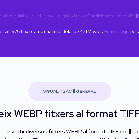
s fitxers o utilitzar el nostre servei, accepteu el nostre
Condicions del servei
i
Pol�
essat
1926
fitxers amb una mida total de
471
Mbytes.
Feu clic aquí
per 
VISUALITZACI� GENERAL
ix WEBP fitxers al format TIFF
 convertir diversos fitxers WEBP al format TIFF en l�ni