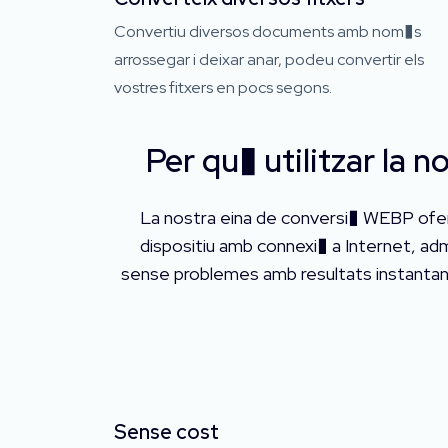
Convertiu diversos documents amb nom�s
arrossegar i deixar anar, podeu convertir els
vostres fitxers en pocs segons.
Per qu� utilitzar la 
La nostra eina de conversi� WEBP ofere
dispositiu amb connexi� a Internet, ad
sense problemes amb resultats instantani
Sense cost