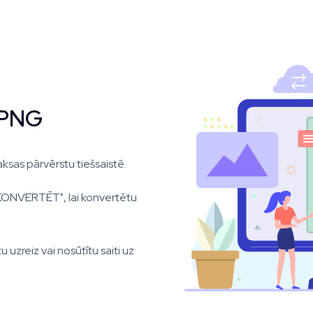
 PNG
ksas pārvērstu tiešsaistē.
KONVERTĒT", lai konvertētu
 uzreiz vai nosūtītu saiti uz