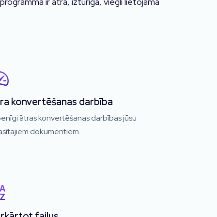
gramma ir ātra, izturīga, viegli lietojama
ra konvertēšanas darbība
enīgi ātras konvertēšanas darbības jūsu
lasītajiem dokumentiem.
rkārtot failus