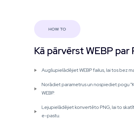
HOW TO
Kā pārvērst WEBP par
Augšupielādējiet WEBP failus, lai tos bez ma
Norādiet parametrus un nospiediet pogu "
WEBP.
Lejupielādējiet konvertēto PNG, lai to skatītu
e-pastu.