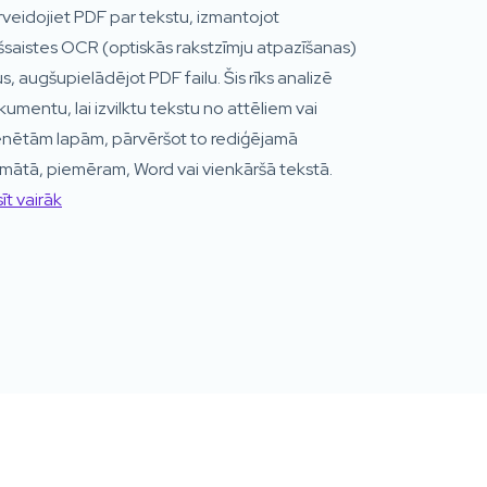
veidojiet PDF par tekstu, izmantojot
šsaistes OCR (optiskās rakstzīmju atpazīšanas)
us, augšupielādējot PDF failu. Šis rīks analizē
umentu, lai izvilktu tekstu no attēliem vai
enētām lapām, pārvēršot to rediģējamā
mātā, piemēram, Word vai vienkāršā tekstā.
īt vairāk