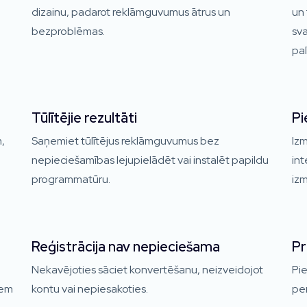
dizainu, padarot reklāmguvumus ātrus un
un 
bezproblēmas.
sva
pal
Tūlītējie rezultāti
Pi
,
Saņemiet tūlītējus reklāmguvumus bez
Izm
nepieciešamības lejupielādēt vai instalēt papildu
int
programmatūru.
izm
Reģistrācija nav nepieciešama
Pr
Nekavējoties sāciet konvertēšanu, neizveidojot
Pie
iem
kontu vai nepiesakoties.
per