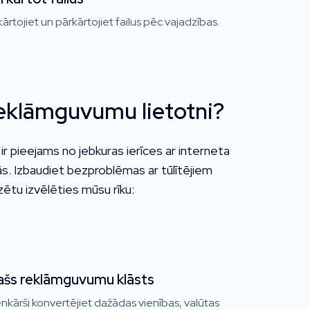
ārtojiet un pārkārtojiet failus pēc vajadzības.
eklāmguvumu lietotni?
r pieejams no jebkuras ierīces ar interneta
ās. Izbaudiet bezproblēmas ar tūlītējiem
zētu izvēlēties mūsu rīku:
ašs reklāmguvumu klāsts
nkārši konvertējiet dažādas vienības, valūtas