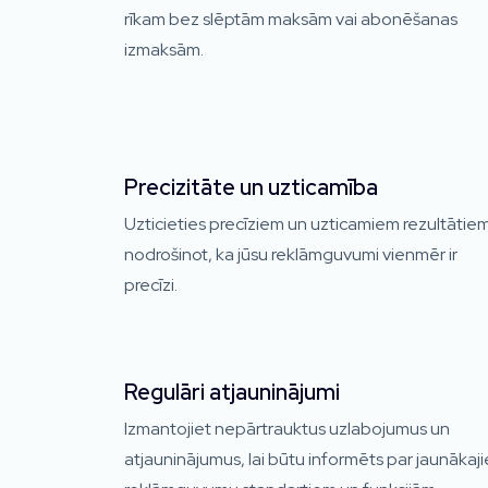
rīkam bez slēptām maksām vai abonēšanas
izmaksām.
Precizitāte un uzticamība
Uzticieties precīziem un uzticamiem rezultātiem
nodrošinot, ka jūsu reklāmguvumi vienmēr ir
precīzi.
Regulāri atjauninājumi
Izmantojiet nepārtrauktus uzlabojumus un
atjauninājumus, lai būtu informēts par jaunākaj