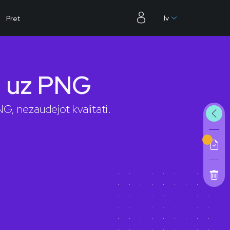
lv
Pret
P uz PNG
G, nezaudējot kvalitāti.