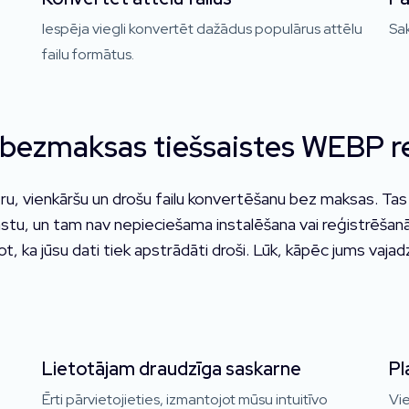
Iespēja viegli konvertēt dažādus populārus attēlu
Sak
failu formātus.
bezmaksas tiešsaistes WEBP r
 vienkāršu un drošu failu konvertēšanu bez maksas. Tas i
stu, un tam nav nepieciešama instalēšana vai reģistrēšan
ot, ka jūsu dati tiek apstrādāti droši. Lūk, kāpēc jums vajad
Lietotājam draudzīga saskarne
Pl
Ērti pārvietojieties, izmantojot mūsu intuitīvo
Vie