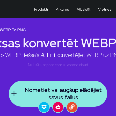
Produkti
Pirkums
Atbalstīt
Vietnes
 WEBP To PNG
sas konvertēt WEB
o WEBP tiešsaistē. Ērti konvertējiet WEBP uz PN
Nodrošina
aspose.com
un
aspose.cloud
Nometiet vai augšupielādējiet
savus failus