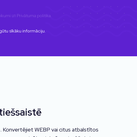
eikumi
un
Privātuma politika
.
egūtu sīkāku informāciju.
iešsaistē
 Konvertējiet WEBP vai citus atbalstītos