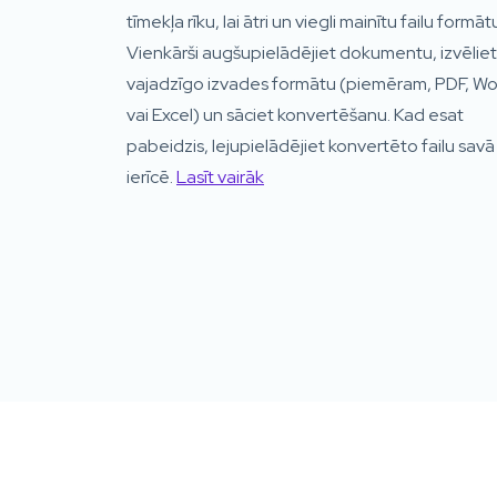
tīmekļa rīku, lai ātri un viegli mainītu failu formāt
Vienkārši augšupielādējiet dokumentu, izvēliet
vajadzīgo izvades formātu (piemēram, PDF, Wo
vai Excel) un sāciet konvertēšanu. Kad esat
pabeidzis, lejupielādējiet konvertēto failu savā
ierīcē.
Lasīt vairāk