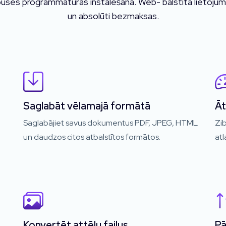
uses programmatūras instalēšana. Web- balstīta lietojumpro
un absolūti bezmaksas.
Saglabāt vēlamajā formātā
Āt
Saglabājiet savus dokumentus PDF, JPEG, HTML
Zib
un daudzos citos atbalstītos formātos.
at
Konvertēt attēlu failus
Pā