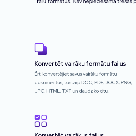
failu formātus. Nav nepieciešama trešās p
Konvertēt vairāku formātu failus
Ērti konvertējiet savus vairāku formātu
dokumentus, tostarp DOC, PDF, DOCX, PNG,
JPG, HTML, TXT un daudz ko citu.
Konvertēt vairākus failus