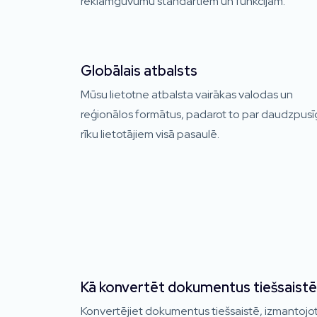
reklāmguvumu standartiem un funkcijām.
Globālais atbalsts
Mūsu lietotne atbalsta vairākas valodas un
reģionālos formātus, padarot to par daudzpus
rīku lietotājiem visā pasaulē.
Kā konvertēt dokumentus tiešsaistē
Konvertējiet dokumentus tiešsaistē, izmantojo