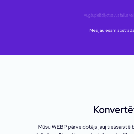
Augšupielādējot savus failus v
Mēs jau esam apstrādā
Konvertē
Mūsu WEBP pārveidotājs ļauj tiešsaistē 