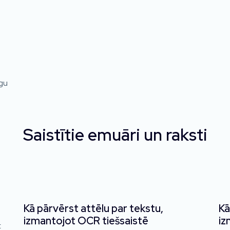
īgu
Saistītie emuāri un raksti
Kā pārvērst attēlu par tekstu,
Kā
izmantojot OCR tiešsaistē
iz
t