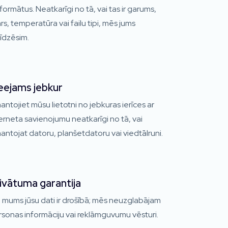
formātus. Neatkarīgi no tā, vai tas ir garums,
rs, temperatūra vai failu tipi, mēs jums
īdzēsim.
eejams jebkur
antojiet mūsu lietotni no jebkuras ierīces ar
erneta savienojumu neatkarīgi no tā, vai
antojat datoru, planšetdatoru vai viedtālruni.
ivātuma garantija
 mums jūsu dati ir drošībā; mēs neuzglabājam
sonas informāciju vai reklāmguvumu vēsturi.