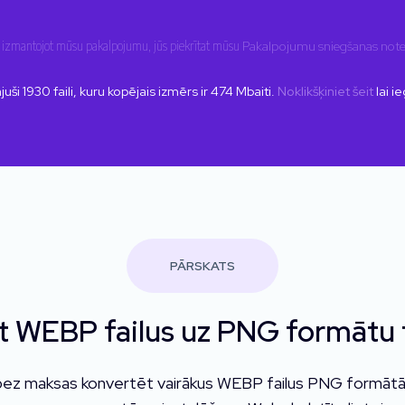
ai izmantojot mūsu pakalpojumu, jūs piekrītat mūsu
Pakalpojumu sniegšanas not
juši
1930
faili, kuru kopējais izmērs ir
474
Mbaiti.
Noklikšķiniet šeit
lai i
PĀRSKATS
t WEBP failus uz PNG formātu t
bez maksas konvertēt vairākus WEBP failus PNG formātā.