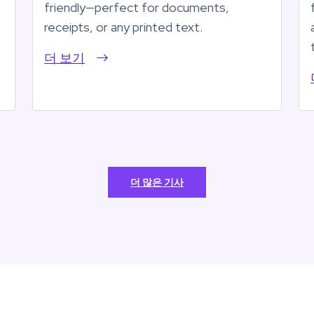
friendly—perfect for documents,
receipts, or any printed text.
더 보기
더 많은 기사