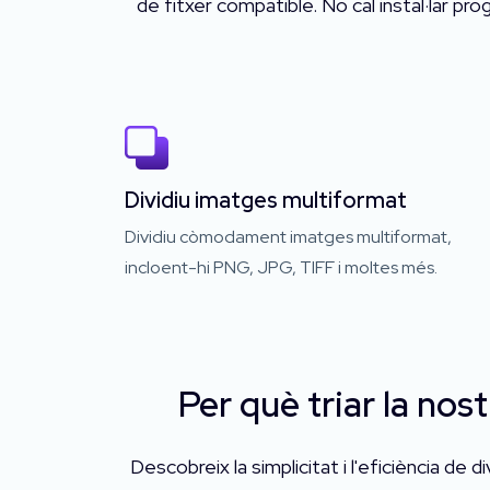
de fitxer compatible. No cal instal·lar pro
Dividiu imatges multiformat
Dividiu còmodament imatges multiformat,
incloent-hi PNG, JPG, TIFF i moltes més.
Per què triar la nos
Descobreix la simplicitat i l'eficiència de d