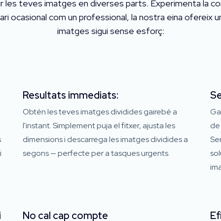
idir les teves imatges en diverses parts. Experimenta la co
uari ocasional com un professional, la nostra eina ofereix 
imatges sigui sense esforç:
Resultats immediats:
Se
Obtén les teves imatges dividides gairebé a
Gau
l'instant. Simplement puja el fitxer, ajusta les
de 
s
dimensions i descarrega les imatges dividides a
Sen
i
segons — perfecte per a tasques urgents.
sol
ima
i
No cal cap compte
Ef