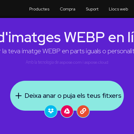
Productes
Compra
Suport
Llocs web
d'imatges WEBP en lí
r la teva imatge WEBP en parts iguals o personal
Amb la tecnologia de
aspose.com
i
aspose.cloud
Deixa anar o puja els teus fitxers