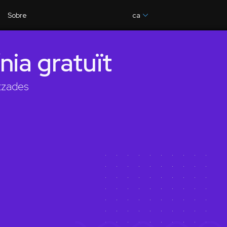
Sobre
ca
nia gratuït
itzades