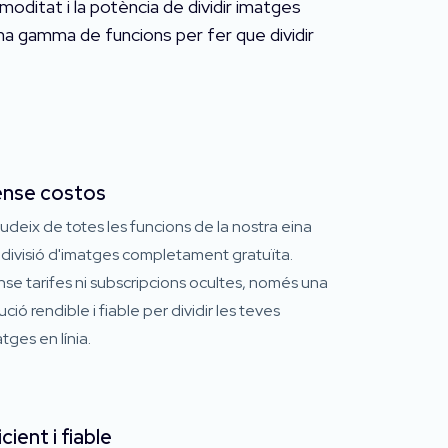
moditat i la potència de dividir imatges
una gamma de funcions per fer que dividir
nse costos
deix de totes les funcions de la nostra eina
divisió d'imatges completament gratuïta.
se tarifes ni subscripcions ocultes, només una
ució rendible i fiable per dividir les teves
tges en línia.
icient i fiable