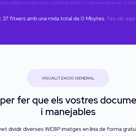
txers o utilitzar el nostre servei, acceptes les nostres
Condicions del servei
i la
Polí
t
37
fitxers amb una mida total de
0
Mbytes.
Fes clic aquí
VISUALITZACIÓ GENERAL
er fer que els vostres docume
i manejables
et dividir diverses WEBP imatges en línia de forma gratuï