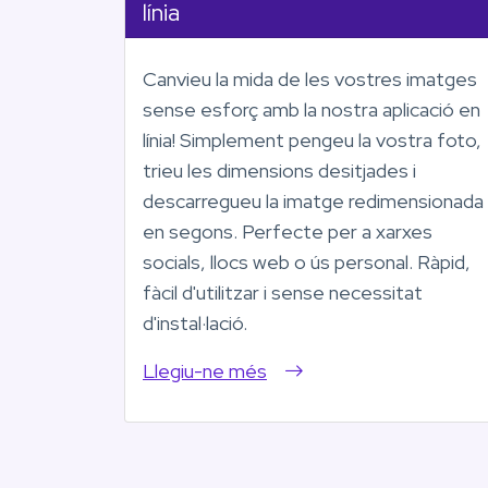
línia
Canvieu la mida de les vostres imatges
sense esforç amb la nostra aplicació en
línia! Simplement pengeu la vostra foto,
trieu les dimensions desitjades i
descarregueu la imatge redimensionada
en segons. Perfecte per a xarxes
socials, llocs web o ús personal. Ràpid,
fàcil d'utilitzar i sense necessitat
d'instal·lació.
Llegiu-ne més