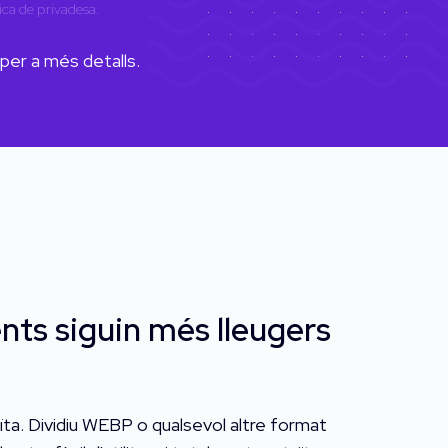
tica de privadesa
.
per a més detalls.
nts siguin més lleugers
ta. Dividiu WEBP o qualsevol altre format