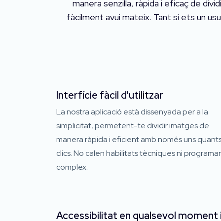
manera senzilla, ràpida i eficaç de div
fàcilment avui mateix. Tant si ets un us
Interfície fàcil d'utilitzar
La nostra aplicació està dissenyada per a la
simplicitat, permetent-te dividir imatges de
manera ràpida i eficient amb només uns quant
clics. No calen habilitats tècniques ni programar
complex.
Accessibilitat en qualsevol moment 