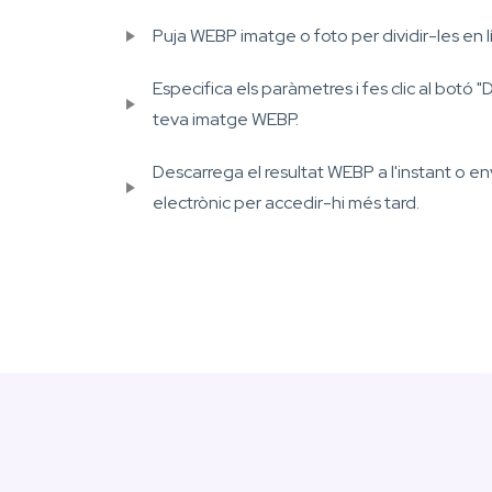
Puja WEBP imatge o foto per dividir-les en l
Especifica els paràmetres i fes clic al botó "D
teva imatge WEBP.
Descarrega el resultat WEBP a l'instant o env
electrònic per accedir-hi més tard.