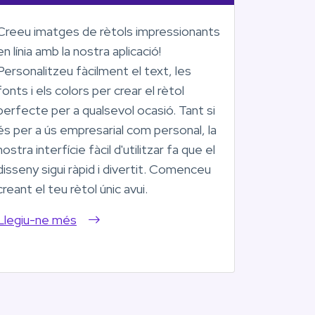
Creeu imatges de rètols impressionants
en línia amb la nostra aplicació!
Personalitzeu fàcilment el text, les
fonts i els colors per crear el rètol
perfecte per a qualsevol ocasió. Tant si
és per a ús empresarial com personal, la
nostra interfície fàcil d'utilitzar fa que el
disseny sigui ràpid i divertit. Comenceu
creant el teu rètol únic avui.
Llegiu-ne més