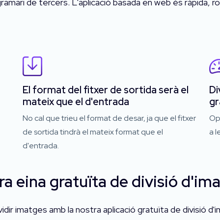
gramari de tercers. L'aplicació basada en web és ràpida, robu
El format del fitxer de sortida serà el
Di
mateix que el d'entrada
gr
No cal que trieu el format de desar, ja que el fitxer
Ope
de sortida tindrà el mateix format que el
a 
d'entrada.
tra eina gratuïta de divisió d'i
ividir imatges amb la nostra aplicació gratuïta de divisió d'i