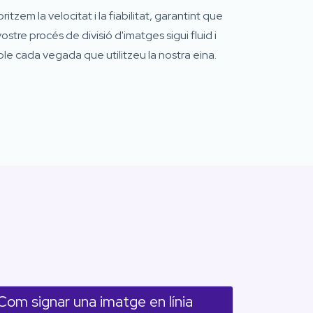
oritzem la velocitat i la fiabilitat, garantint que
vostre procés de divisió d'imatges sigui fluid i
ble cada vegada que utilitzeu la nostra eina.
Com signar una imatge en línia