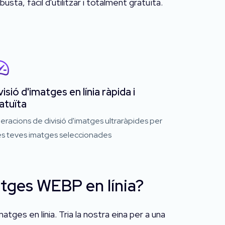
sta, fàcil d'utilitzar i totalment gratuïta.
visió d'imatges en línia ràpida i
atuïta
racions de divisió d'imatges ultraràpides per
les teves imatges seleccionades
matges WEBP en línia?
matges en línia. Tria la nostra eina per a una