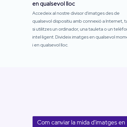
en qualsevol lloc
Accedeix al nostre divisor d'imatges des de
qualsevol dispositiu amb connexió a Internet, t
si utilitzes un ordinador, una tauleta o un telèf
intel·ligent. Divideix imatges en qualsevol mo
i en qualsevol lloc.
Com canviar la mida d'imatges en