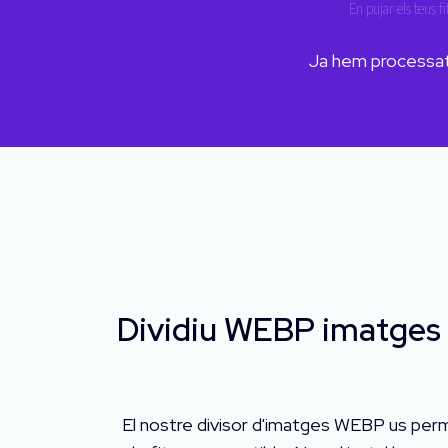
En pujar els teus fi
Ja hem processa
Dividiu WEBP imatges p
El nostre divisor d'imatges WEBP us perm