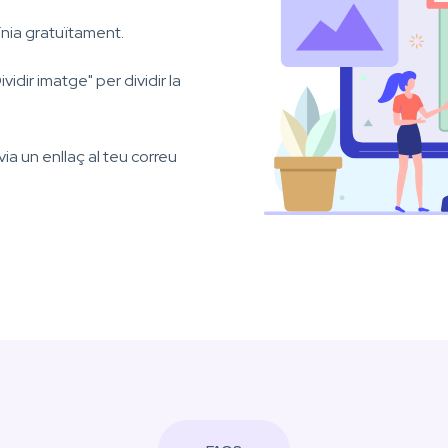
ínia gratuïtament.
ividir imatge" per dividir la
ia un enllaç al teu correu