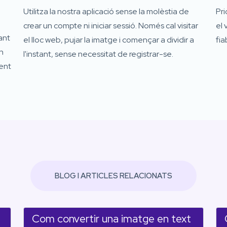
Utilitza la nostra aplicació sense la molèstia de
Pri
crear un compte ni iniciar sessió. Només cal visitar
el 
ant
el lloc web, pujar la imatge i començar a dividir a
fia
on
l'instant, sense necessitat de registrar-se.
ment
BLOG I ARTICLES RELACIONATS
Com convertir una imatge en text