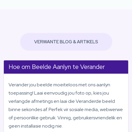
VERWANTE BLOG & ARTIKELS
Hoe om Beelde Aanlyn te Verander
Verander jou beelde moeiteloos met ons aanlyn
toepassing! Laai eenvoudig jou foto op, kies jou
verlangde afmetings en laai die Veranderde beeld
binne sekondes af. Perfek vir sosiale media, webwerwe
of persoonlike gebruik. Vinnig, gebruikersvriendelik en
geen installasie nodig nie.