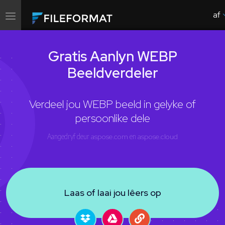
af
Wissel
navigasie
Gratis Aanlyn WEBP
Beeldverdeler
Verdeel jou WEBP beeld in gelyke of
persoonlike dele
Aangedryf deur
aspose.com
en
aspose.cloud
Laas of laai jou lêers op