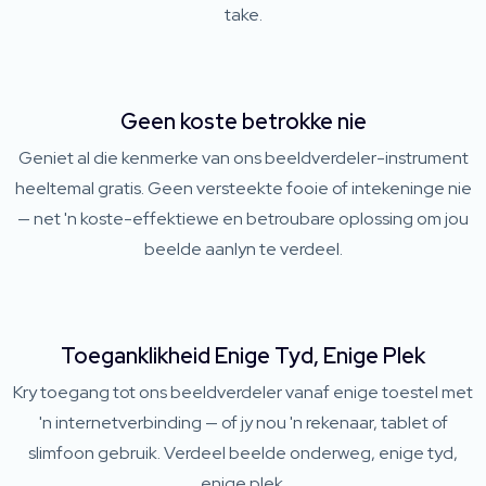
take.
Geen koste betrokke nie
Geniet al die kenmerke van ons beeldverdeler-instrument
heeltemal gratis. Geen versteekte fooie of intekeninge nie
— net 'n koste-effektiewe en betroubare oplossing om jou
beelde aanlyn te verdeel.
Toeganklikheid Enige Tyd, Enige Plek
Kry toegang tot ons beeldverdeler vanaf enige toestel met
'n internetverbinding — of jy nou 'n rekenaar, tablet of
slimfoon gebruik. Verdeel beelde onderweg, enige tyd,
enige plek.