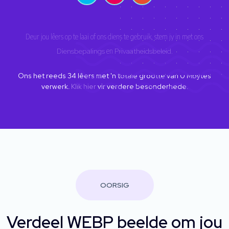
Deur jou lêers op te laai of ons diens te gebruik, stem jy in met ons
Diensbepalings
en
Privaatheidsbeleid
.
Ons het reeds
34
lêers met 'n totale grootte van
0
Mbytes
verwerk.
Klik hier
vir verdere besonderhede.
OORSIG
Verdeel WEBP beelde om jou