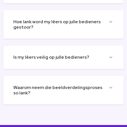
Hoe lank word my lêers op julle bedieners
gestoor?
Is my lêers veilig op julle bedieners?
Waarom neem die beeldverdelingsproses
so lank?