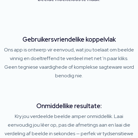
Gebruikersvriendelike koppelvlak
Ons app is ontwerp vir eenvoud, wat jou toelaat om beelde
vinnig en doeltreffend te verdeel met net 'n paar kliks.
Geen tegniese vaardighede of komplekse sagteware word
benodig nie.
Onmiddellike resultate:
Kry jou verdeelde beelde amper onmiddellik. Laai
eenvoudig jou lêer op, pas die afmetings aan en laai die
verdeling af beelde in sekondes — perfek vir tydsensitiewe