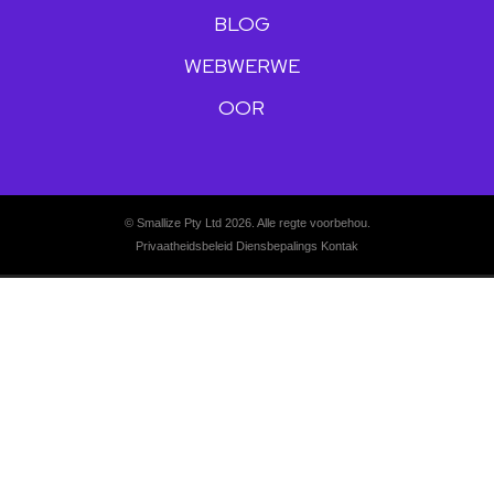
BLOG
WEBWERWE
OOR
© Smallize Pty Ltd 2026. Alle regte voorbehou.
Privaatheidsbeleid
Diensbepalings
Kontak