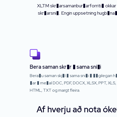
XLTM skr�arsamanbur�arforriti� okkar 
skr�arsni�. Engin uppsetning hugb�na�ar
Bera saman skr�r � sama sni�i
Bera�u saman skj�l � sama sni�i � ��gilegan h�
�ar � me�al DOC, PDF, DOCX, XLSX, PPT, XLS,
HTML, TXT og margt fleira.
Af hverju að nota ók