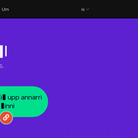
Um
is
�l
s.
i� upp annarri
 �inni