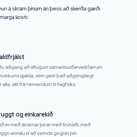
t mun á skrám þínum án þess að skerða gæði.
marga kosti:
aldfrjálst
ðu aðgang að öflugum samanburðarverkfærum
nokkurra gjalda, sem gerir það aðgengilegt
ir alla, allt frá nemendum til fagfólks.
uggt og einkarekið
ið er með skrárnar þínar með trúnaði, með
ggri vinnslu til að vernda gögnin þín.