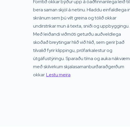
Forritið okkar býður upp á óaðfinnanlega leið ti
bera saman skjöl á netinu. Hladdu einfaldlega i
skránum sem þú vilt greina og tólið okkar
undirstrikar mun á texta, sniði og uppbyggingu.
Með leiðandi viðmóti geturðu auðveldlega
skoðað breytingar hlið við hlið, sem gerir það
tilvalið fyrir klippingu, prófarkalestur og
útgáfustýringu. Sparaðu tíma og auka nákvæm
með skilvirkum skjalasamanburðaraðgerðum
okkar.
Lestu meira