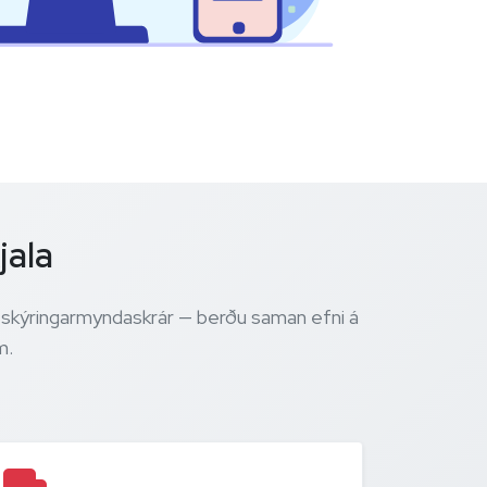
jala
g skýringarmyndaskrár — berðu saman efni á
m.