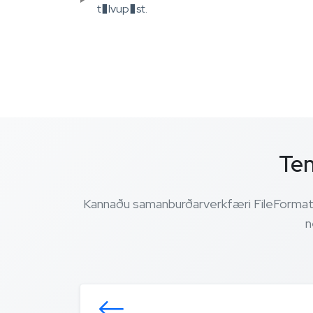
t�lvup�st.
Ten
Kannaðu samanburðarverkfæri FileFormat fy
n