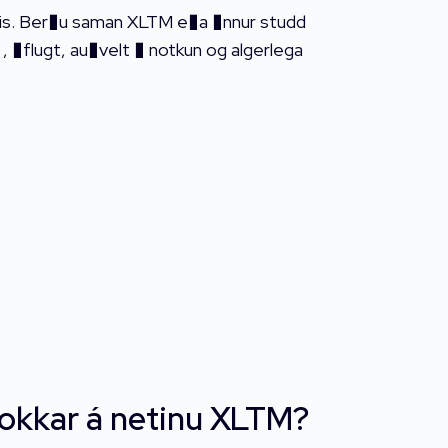
ypis. Ber�u saman XLTM e�a �nnur studd
 , �flugt, au�velt � notkun og algerlega
 okkar á netinu XLTM?