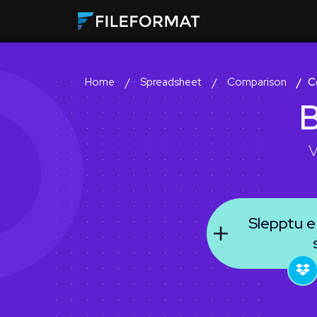
Spreadsheet
Comparison
C
Home
B
V
Slepptu e