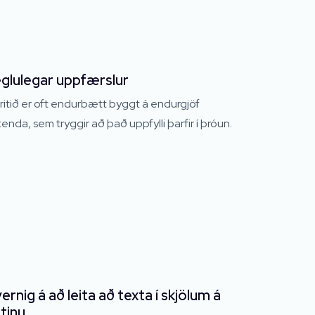
glulegar uppfærslur
ritið er oft endurbætt byggt á endurgjöf
enda, sem tryggir að það uppfylli þarfir í þróun.
ernig á að leita að texta í skjölum á
tinu