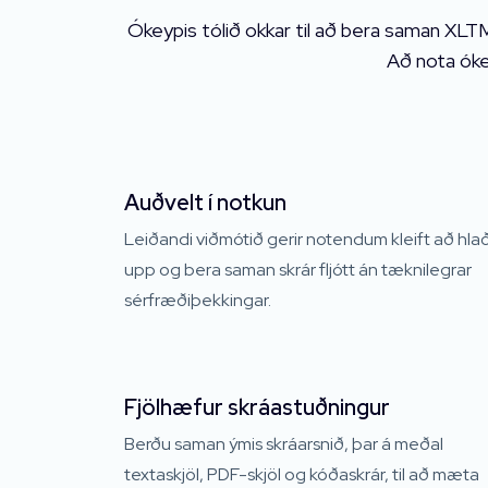
Ókeypis tólið okkar til að bera saman XLTM
Að nota óke
Auðvelt í notkun
Leiðandi viðmótið gerir notendum kleift að hla
upp og bera saman skrár fljótt án tæknilegrar
sérfræðiþekkingar.
Fjölhæfur skráastuðningur
Berðu saman ýmis skráarsnið, þar á meðal
textaskjöl, PDF-skjöl og kóðaskrár, til að mæta