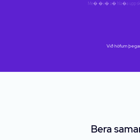
Me� �v� a� hla�a upp s
Við höfum þegar
Bera saman