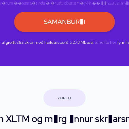
kr�num ��num e�a nota �j�nustu okkar sam�ykkir ��
�j�nustuskilm�l
SAMANBUR�I
 afgreitt
262
skrár með heildarstærð á
273
Mbæti.
Smelltu hér
fyrir f
YFIRLIT
 XLTM og m�rg �nnur skr�arsn