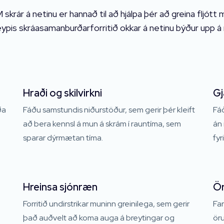
 skrár á netinu er hannað til að hjálpa þér að greina fljót
ypis skráasamanburðarforritið okkar á netinu býður upp á 
Hraði og skilvirkni
Gj
ða
Fáðu samstundis niðurstöður, sem gerir þér kleift
Fá
að bera kennsl á mun á skrám í rauntíma, sem
án 
sparar dýrmætan tíma.
fyr
Hreinsa sjónræn
Ör
Forritið undirstrikar muninn greinilega, sem gerir
Far
það auðvelt að koma auga á breytingar og
öru