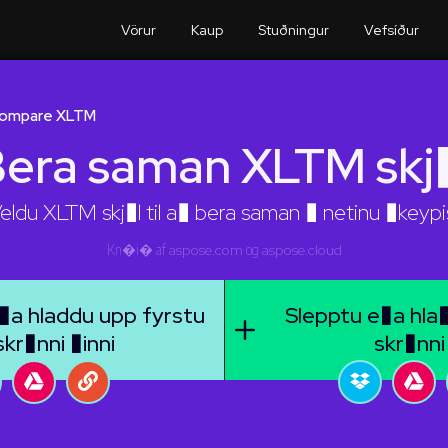
Vörur
Kaup
Stuðningur
Vefsíður
ompare XLTM
era saman XLTM skj
eldu XLTM skj�l til a� bera saman � netinu �keypi
Kn�i� af
aspose.com
og
aspose.cloud
�a hladdu upp fyrstu
Slepptu e�a hla�
skr�nni �inni
skr�nni