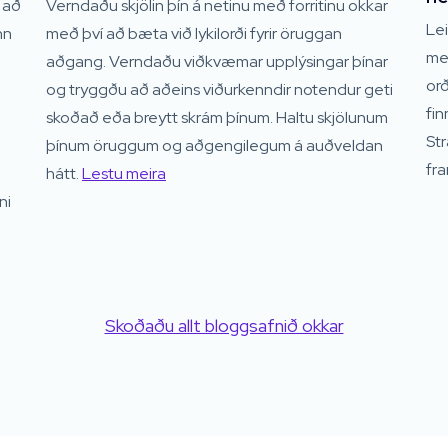
l að
Verndaðu skjölin þín á netinu með forritinu okkar
Lei
nn
með því að bæta við lykilorði fyrir öruggan
með
aðgang. Verndaðu viðkvæmar upplýsingar þínar
or
og tryggðu að aðeins viðurkenndir notendur geti
fin
skoðað eða breytt skrám þínum. Haltu skjölunum
St
þínum öruggum og aðgengilegum á auðveldan
fra
hátt.
Lestu meira
ni
Skoðaðu allt bloggsafnið okkar