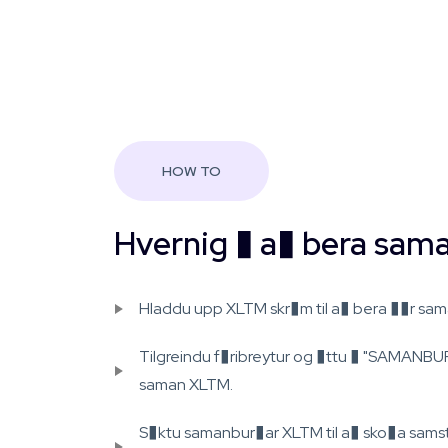
HOW TO
Hvernig � a� bera sam
Hladdu upp XLTM skr�m til a� bera ��r sam
Tilgreindu f�ribreytur og �ttu � "SAMANBUR
saman XLTM.
S�ktu samanbur�ar XLTM til a� sko�a samst