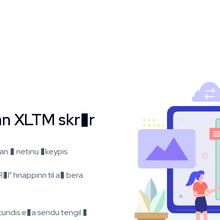
an XLTM skr�r
an � netinu �keypis.
�I" hnappinn til a� bera
undis e�a sendu tengil �