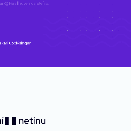
ar
og
Pers�nuverndarstefna
.
rekari upplýsingar.
i� � netinu