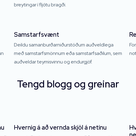
breytingar í fljótu bragði.
Samstarfsvænt
Re
Deildu samanburðarniðurstöðum auðveldlega
For
un
með samstarfsmönnum eða samstarfsaðilum, sem
not
auðveldar teymisvinnu og endurgjöf.
Tengd blogg og greinar
nu
Hvernig á að vernda skjöl á netinu
Hv
ne