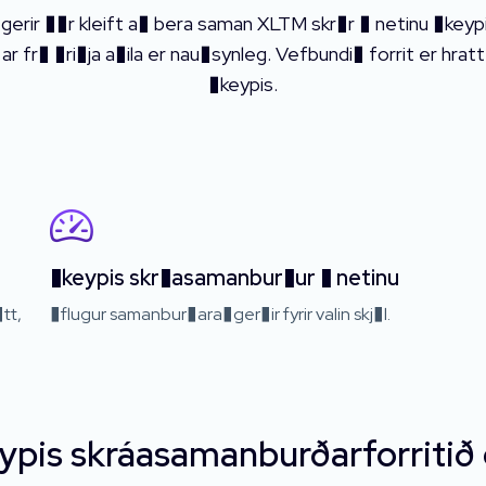
gerir ��r kleift a� bera saman XLTM skr�r � netinu �ke
 fr� �ri�ja a�ila er nau�synleg. Vefbundi� forrit er hratt
�keypis.
�keypis skr�asamanbur�ur � netinu
tt,
�flugur samanbur�ara�ger�ir fyrir valin skj�l.
eypis skráasamanburðarforritið