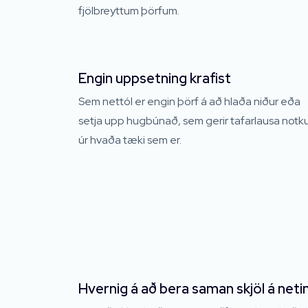
fjölbreyttum þörfum.
Engin uppsetning krafist
Sem nettól er engin þörf á að hlaða niður eða
setja upp hugbúnað, sem gerir tafarlausa notk
úr hvaða tæki sem er.
Hvernig á að bera saman skjöl á neti