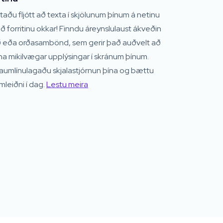
taðu fljótt að texta í skjölunum þínum á netinu
 forritinu okkar! Finndu áreynslulaust ákveðin
ð eða orðasambönd, sem gerir það auðvelt að
na mikilvægar upplýsingar í skránum þínum.
raumlínulagaðu skjalastjórnun þína og bættu
mleiðni í dag.
Lestu meira