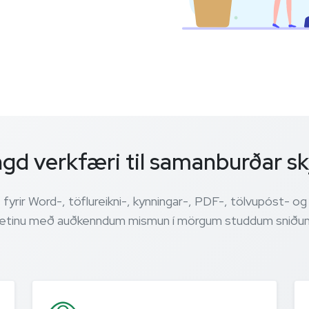
gd verkfæri til samanburðar sk
rir Word-, töflureikni-, kynningar-, PDF-, tölvupóst- o
etinu með auðkenndum mismun í mörgum studdum sniðu