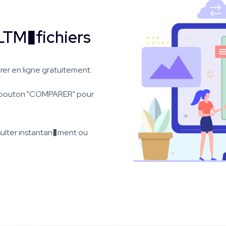
TM�fichiers
er en ligne gratuitement.
le bouton "COMPARER" pour
ulter instantan�ment ou