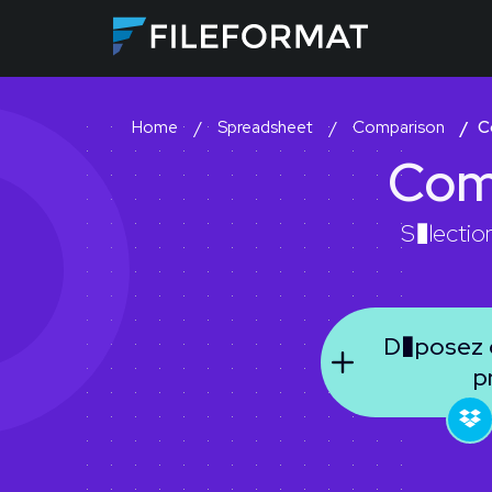
Spreadsheet
Comparison
C
Home
Com
S�lectio
D�posez o
p