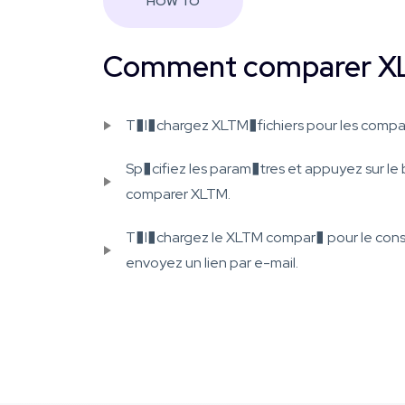
HOW TO
Comment comparer XL
T�l�chargez XLTM�fichiers pour les compar
Sp�cifiez les param�tres et appuyez sur 
comparer XLTM.
T�l�chargez le XLTM compar� pour le cons
envoyez un lien par e-mail.