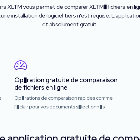
hiers XLTM vous permet de comparer XLTM�fichiers en l
ne installation de logiciel tiers n'est requise. L'applicatio
et absolument gratuit.
Op�ration gratuite de comparaison
de fichiers en ligne
e
Op�rations de comparaison rapides comme
l'�clair pour vos documents s�lectionn�s.
re application gratuite de comp