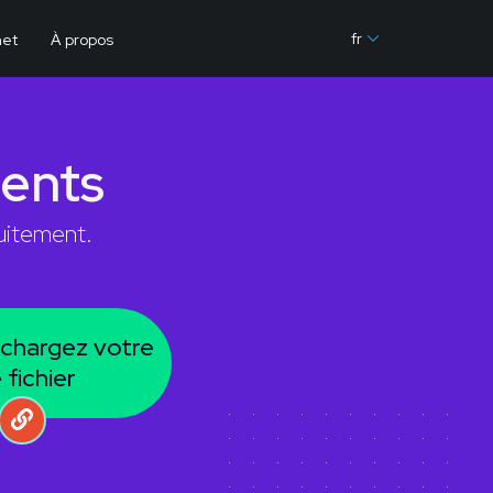
fr
net
À propos
ents
uitement.
chargez votre
fichier