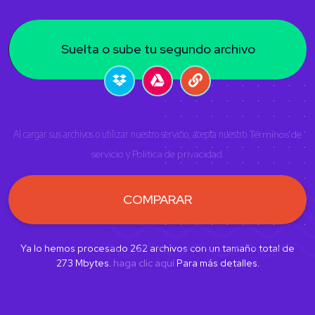
Suelta o sube tu segundo archivo
Al cargar sus archivos o utilizar nuestro servicio, acepta nuestro
Términos de
servicio
y
Política de privacidad
.
COMPARAR
Ya lo hemos procesado
262
archivos con un tamaño total de
273
Mbytes.
haga clic aquí
Para más detalles.