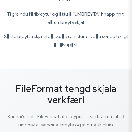
Tilgreindu f�ribreytur og �ttu � "UMBREYTA" hnappinn til
a� umbreyta skjal.
S�ktu breytta skjal til a� sko�a samstundis e�a sendu tengil
� t�lvup�st.
FileFormat tengd skjala
verkfæri
Kannaðu safn FileFormat af ókeypis netverkfærum til að
umbreyta, sameina, breyta og stjórna skjölum.