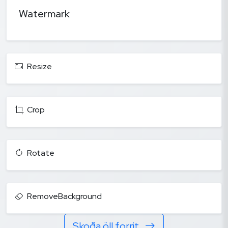
Watermark
Resize
Crop
Rotate
RemoveBackground
Skoða öll forrit