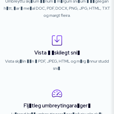
Umbreyttu skj�lum ��num � m�rgum sni�um � ��gilegan
h�tt, �ar � me�al DOC, PDF, DOCX, PNG, JPG, HTML, TXT
og margt fleira.
Vista � �skilegt sni�
Vista skj�lin ��n � PDF, JPEG, HTML og m�rg �nnur studd
sni�.
Flj�tleg umbreytingara�ger�