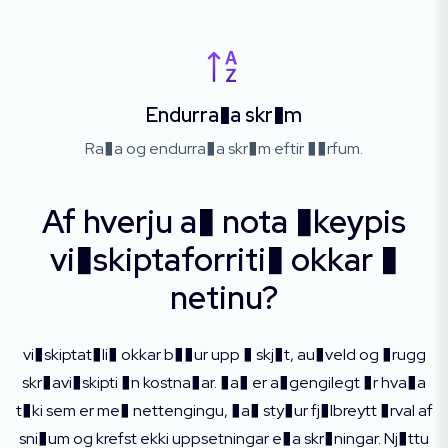
Endurra�a skr�m
Ra�a og endurra�a skr�m eftir ��rfum.
Af hverju a� nota �keypis
vi�skiptaforriti� okkar �
netinu?
vi�skiptat�li� okkar b��ur upp � skj�t, au�veld og �rugg
skr�avi�skipti �n kostna�ar. �a� er a�gengilegt �r hva�a
t�ki sem er me� nettengingu, �a� sty�ur fj�lbreytt �rval af
sni�um og krefst ekki uppsetningar e�a skr�ningar. Nj�ttu