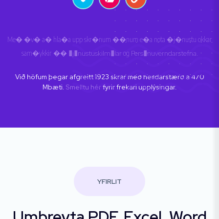
Me� �v� a� hla�a upp skr�num ��num e�a nota �j�nustu okkar
sam�ykkir ��
�j�nustuskilm�lar
og
Pers�nuverndarstefna
.
Við höfum þegar afgreitt
1923
skrár með heildarstærð á
470
Mbæti.
Smelltu hér
fyrir frekari upplýsingar.
YFIRLIT
Umbreyta PDF, Excel, Word