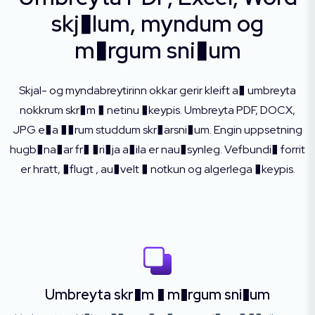
skj�lum, myndum og
m�rgum sni�um
Skjal- og myndabreytirinn okkar gerir kleift a� umbreyta
nokkrum skr�m � netinu �keypis. Umbreyta PDF, DOCX,
JPG e�a ��rum studdum skr�arsni�um. Engin uppsetning
hugb�na�ar fr� �ri�ja a�ila er nau�synleg. Vefbundi� forrit
er hratt, �flugt , au�velt � notkun og algerlega �keypis.
Umbreyta skr�m � m�rgum sni�um