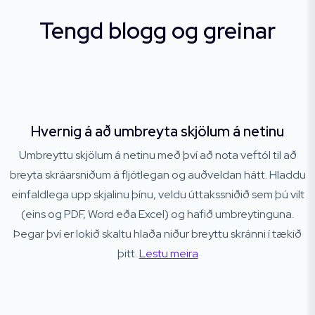
Tengd blogg og greinar
Hvernig á að umbreyta skjölum á netinu
Umbreyttu skjölum á netinu með því að nota veftól til að
breyta skráarsniðum á fljótlegan og auðveldan hátt. Hladdu
einfaldlega upp skjalinu þínu, veldu úttakssniðið sem þú vilt
(eins og PDF, Word eða Excel) og hafið umbreytinguna.
Þegar því er lokið skaltu hlaða niður breyttu skránni í tækið
þitt.
Lestu meira