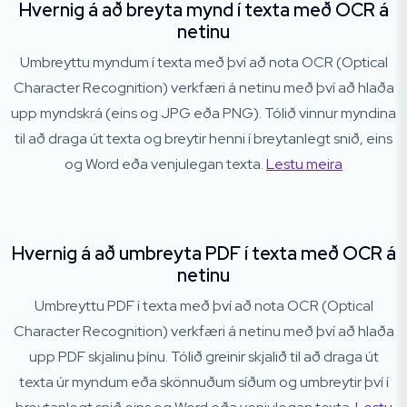
Hvernig á að breyta mynd í texta með OCR á
netinu
Umbreyttu myndum í texta með því að nota OCR (Optical
Character Recognition) verkfæri á netinu með því að hlaða
upp myndskrá (eins og JPG eða PNG). Tólið vinnur myndina
til að draga út texta og breytir henni í breytanlegt snið, eins
og Word eða venjulegan texta.
Lestu meira
Hvernig á að umbreyta PDF í texta með OCR á
netinu
Umbreyttu PDF í texta með því að nota OCR (Optical
Character Recognition) verkfæri á netinu með því að hlaða
upp PDF skjalinu þínu. Tólið greinir skjalið til að draga út
texta úr myndum eða skönnuðum síðum og umbreytir því í