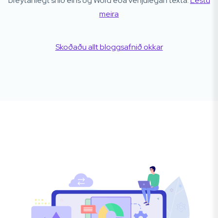
breytanlegt snið eins og Word eða venjulegan texta.
Lestu
meira
Skoðaðu allt bloggsafnið okkar