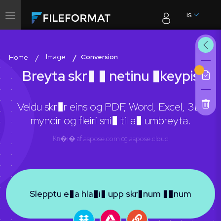
is
Skiptu
um
leiðsögn
Image
Conversion
Home
Breyta skr� � netinu �keypis
Veldu skr�r eins og PDF, Word, Excel, 3D,
myndir og fleiri sni� til a� umbreyta.
Kn�i� af
aspose.com
og
aspose.cloud
Slepptu e�a hla�i� upp skr�num ��num