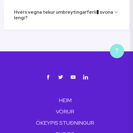
Hvers vegna tekur umbreytingarferli� svona
lengi?
HEIM
VÖRUR
ÓKEYPIS STUÐNINGUR