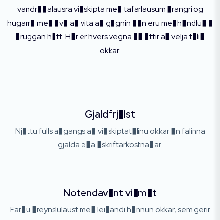
vandr��alausra vi�skipta me� tafarlausum �rangri og
hugarr� me� �v� a� vita a� g�gnin ��n eru me�h�ndlu� �
�ruggan h�tt. H�r er hvers vegna �� �ttir a� velja t�li�
okkar:
Gjaldfrj�lst
Nj�ttu fulls a�gangs a� vi�skiptat�linu okkar �n falinna
gjalda e�a �skriftarkostna�ar.
Notendav�nt vi�m�t
Far�u �reynslulaust me� lei�andi h�nnun okkar, sem gerir