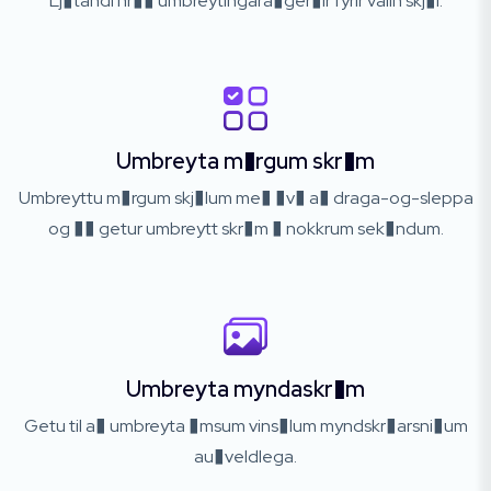
Lj�tandi hr�� umbreytingara�ger�ir fyrir valin skj�l.
Umbreyta m�rgum skr�m
Umbreyttu m�rgum skj�lum me� �v� a� draga-og-sleppa
og �� getur umbreytt skr�m � nokkrum sek�ndum.
Umbreyta myndaskr�m
Getu til a� umbreyta �msum vins�lum myndskr�arsni�um
au�veldlega.