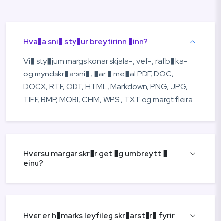
Hva�a sni� sty�ur breytirinn �inn?
Vi� sty�jum margs konar skjala-, vef-, rafb�ka-
og myndskr�arsni�, �ar � me�al PDF, DOC,
DOCX, RTF, ODT, HTML, Markdown, PNG, JPG,
TIFF, BMP, MOBI, CHM, WPS , TXT og margt fleira.
Hversu margar skr�r get �g umbreytt �
einu?
Hver er h�marks leyfileg skr�arst�r� fyrir