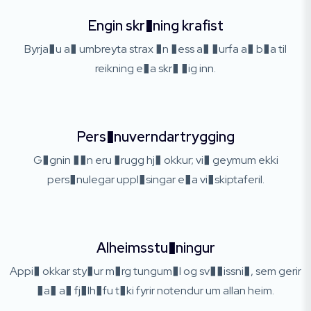
Engin skr�ning krafist
Byrja�u a� umbreyta strax �n �ess a� �urfa a� b�a til
reikning e�a skr� �ig inn.
Pers�nuverndartrygging
G�gnin ��n eru �rugg hj� okkur; vi� geymum ekki
pers�nulegar uppl�singar e�a vi�skiptaferil.
Alheimsstu�ningur
Appi� okkar sty�ur m�rg tungum�l og sv��issni�, sem gerir
�a� a� fj�lh�fu t�ki fyrir notendur um allan heim.