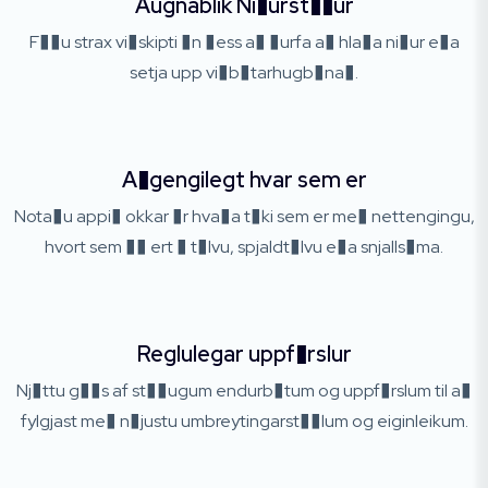
Augnablik Ni�urst��ur
F��u strax vi�skipti �n �ess a� �urfa a� hla�a ni�ur e�a
setja upp vi�b�tarhugb�na�.
A�gengilegt hvar sem er
Nota�u appi� okkar �r hva�a t�ki sem er me� nettengingu,
hvort sem �� ert � t�lvu, spjaldt�lvu e�a snjalls�ma.
Reglulegar uppf�rslur
Nj�ttu g��s af st��ugum endurb�tum og uppf�rslum til a�
fylgjast me� n�justu umbreytingarst��lum og eiginleikum.