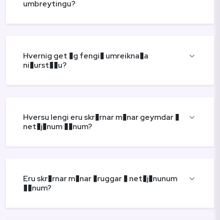
umbreytingu?
Hvernig get �g fengi� umreikna�a
ni�urst��u?
Hversu lengi eru skr�rnar m�nar geymdar �
net�j�num ��num?
Eru skr�rnar m�nar �ruggar � net�j�nunum
��num?