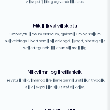
vi�skipti flj�tleg og vandr��alaus.
Miki� �rval vi�skipta
Umbreyttu �msum einingum, gjaldmi�lum og sni�um
au�veldlega. Hvort sem �a� er lengd, �yngd, hitastig e�a
skr�artegundir, �� erum vi� me� �ig.
N�kv�mni og �rei�anleiki
Treystu � n�kv�mar og �rei�anlegar ni�urst��ur, trygg�u
a� vi�skipti ��n s�u alltaf n�kv�m.