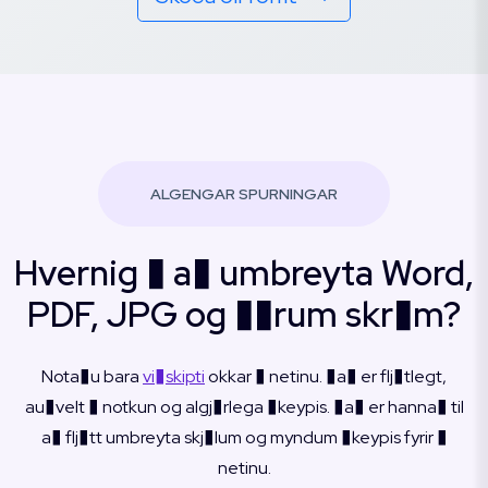
ALGENGAR SPURNINGAR
Hvernig � a� umbreyta Word,
PDF, JPG og ��rum skr�m?
Nota�u bara
vi�skipti
okkar � netinu. �a� er flj�tlegt,
au�velt � notkun og algj�rlega �keypis. �a� er hanna� til
a� flj�tt umbreyta skj�lum og myndum �keypis fyrir �
netinu.