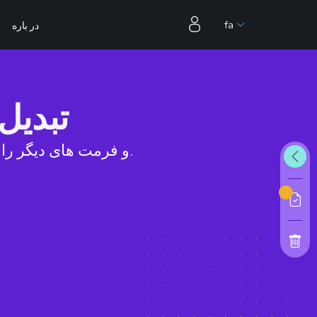
fa
در باره
تبدیل
فایل هایی مانند PDF، Word، Excel، 3D، Images و فرمت های دیگر را برای تبدیل انتخاب کنید.