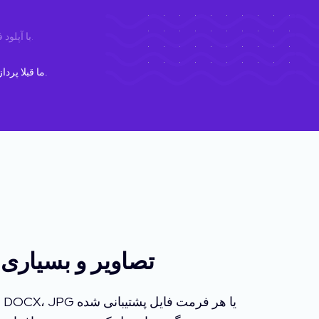
.
با آپلود
برای جزئیات بیشتر.
ما قبلا پرد
اسناد PDF، Excel، Word، تص