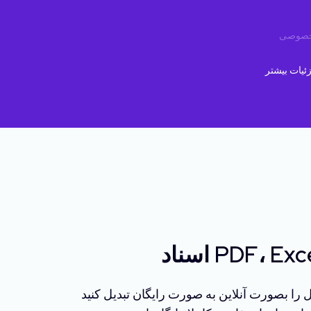
خصوصی
 رایگان تبدیل کنید. PDF، DOCX، JPG یا هر فرمت فایل پشتیبانی شده