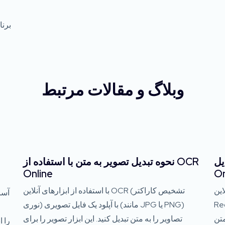
برنا
وبلاگ و مقالات مرتبط
ده از OCR
نحوه تبدیل تصویر به متن با استفاده از OCR
Online
On
OCR (O
با استفاده از ابزارهای آنلاین OCR (تشخیص کاراکتر
آسا
P را به متن
نوری) با آپلود یک فایل تصویری (مانند JPG یا PNG)
متن
تصاویر را به متن تبدیل کنید. این ابزار تصویر را برای