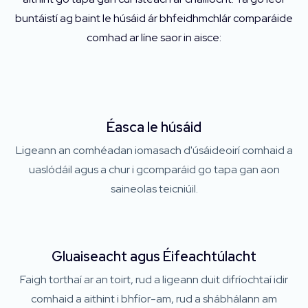
buntáistí ag baint le húsáid ár bhfeidhmchlár comparáide
comhad ar líne saor in aisce:
Éasca le húsáid
Ligeann an comhéadan iomasach d'úsáideoirí comhaid a
uaslódáil agus a chur i gcomparáid go tapa gan aon
saineolas teicniúil.
Gluaiseacht agus Éifeachtúlacht
Faigh torthaí ar an toirt, rud a ligeann duit difríochtaí idir
comhaid a aithint i bhfíor-am, rud a shábhálann am