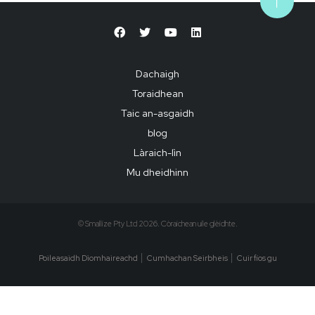
Dachaigh
Toraidhean
Taic an-asgaidh
blog
Làraich-lìn
Mu dheidhinn
© Smallize Pty Ltd 2026. Còraichean uile glèidhte.
Poileasaidh Dìomhaireachd
Cumhachan Seirbheis
Cuir fios gu