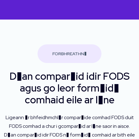
FORBHREATHN�
D�an compar�id idir FODS
agus go leor form�id�
comhaid eile ar l�ne
Ligeann �r bhfeidhmchl�r compar�ide comhad FODS duit
FODS comhad a chur i gcompar�id ar l�ne saor in aisce.
D�an compar�id idir FODS n� form�id� comhaid ar bith eile