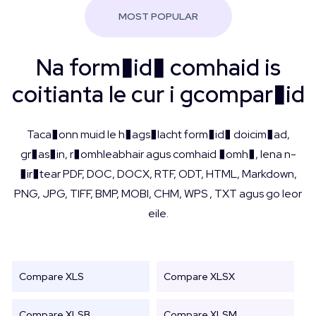
MOST POPULAR
Na form�id� comhaid is
coitianta le cur i gcompar�id
Taca�onn muid le h�ags�lacht form�id� doicim�ad,
gr�as�in, r�omhleabhair agus comhaid �omh�, lena n-
�ir�tear PDF, DOC, DOCX, RTF, ODT, HTML, Markdown,
PNG, JPG, TIFF, BMP, MOBI, CHM, WPS , TXT agus go leor
eile.
Compare XLS
Compare XLSX
Compare XLSB
Compare XLSM