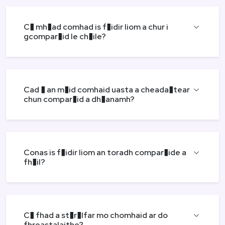
C� mh�ad comhad is f�idir liom a chur i
gcompar�id le ch�ile?
Cad � an m�id comhaid uasta a cheada�tear
chun compar�id a dh�anamh?
Conas is f�idir liom an toradh compar�ide a
fh�il?
C� fhad a st�r�lfar mo chomhaid ar do
fhreastalaithe?