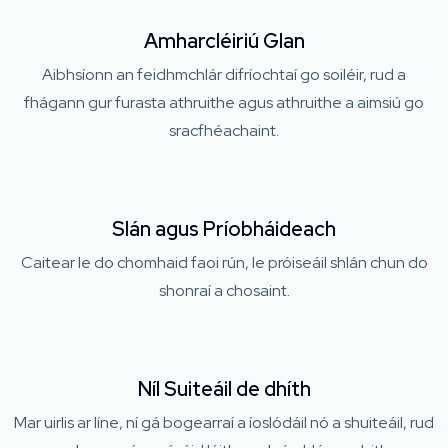
Amharcléiriú Glan
Aibhsíonn an feidhmchlár difríochtaí go soiléir, rud a
fhágann gur furasta athruithe agus athruithe a aimsiú go
sracfhéachaint.
Slán agus Príobháideach
Caitear le do chomhaid faoi rún, le próiseáil shlán chun do
shonraí a chosaint.
Níl Suiteáil de dhíth
Mar uirlis ar líne, ní gá bogearraí a íoslódáil nó a shuiteáil, rud