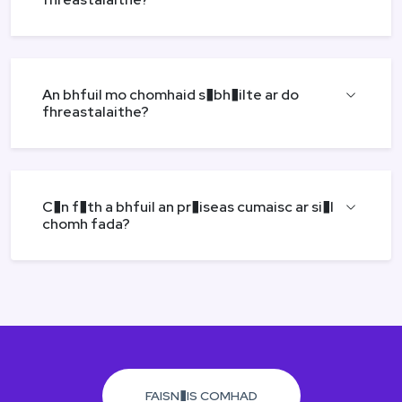
An bhfuil mo chomhaid s�bh�ilte ar do
fhreastalaithe?
C�n f�th a bhfuil an pr�iseas cumaisc ar si�l
chomh fada?
FAISN�IS COMHAD