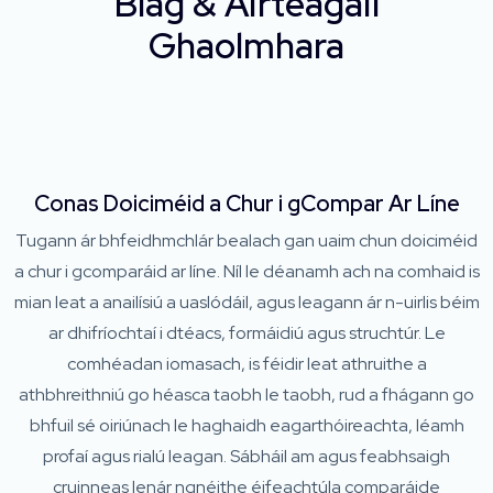
Blag & Airteagail
Ghaolmhara
Conas Doiciméid a Chur i gCompar Ar Líne
Tugann ár bhfeidhmchlár bealach gan uaim chun doiciméid
a chur i gcomparáid ar líne. Níl le déanamh ach na comhaid is
mian leat a anailísiú a uaslódáil, agus leagann ár n-uirlis béim
ar dhifríochtaí i dtéacs, formáidiú agus struchtúr. Le
comhéadan iomasach, is féidir leat athruithe a
athbhreithniú go héasca taobh le taobh, rud a fhágann go
bhfuil sé oiriúnach le haghaidh eagarthóireachta, léamh
profaí agus rialú leagan. Sábháil am agus feabhsaigh
cruinneas lenár ngnéithe éifeachtúla comparáide