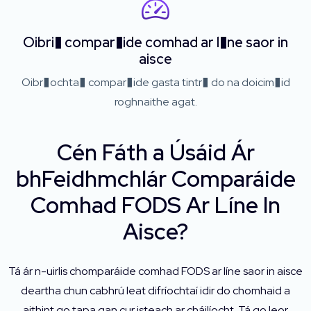
Oibri� compar�ide comhad ar l�ne saor in
aisce
Oibr�ochta� compar�ide gasta tintr� do na doicim�id
roghnaithe agat.
Cén Fáth a Úsáid Ár
bhFeidhmchlár Comparáide
Comhad FODS Ar Líne In
Aisce?
Tá ár n-uirlis chomparáide comhad FODS ar líne saor in aisce
deartha chun cabhrú leat difríochtaí idir do chomhaid a
aithint go tapa gan cur isteach ar cháilíocht. Tá go leor