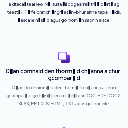
a dtaca�tear leo. N�l suite�il bogearra� tr�� p�irt� ag
teast�il. T� feidhmchl�r gr�as�n-bhunaithe tapa , l�idir,
�asca le h�s�id agus go hioml�n saor in aisce.
D�an comhaid den fhorm�id ch�anna a chur i
gcompar�id
D�an do dhoicim�id den fhorm�id ch�anna a chur i
gcompar�id go h�isi�il lena n-�ir�tear DOC, PDF, DOCX,
XLSX, PPT,XLS, HTML, TXT agus go leor eile.