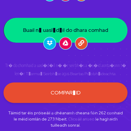
Buail n� uasl�d�il do dhara comhad
Tr� do chomhaid a uasl�d�il n� �r seirbh�s a �s�id aonta�onn t�
len�r
T�arma� Seirbh�se
agus
Beartas Pr�obh�ideachta
.
COMPAR�ID
Táimid tar éis próiseáil a dhéanamh cheana féin
262
comhaid
le méid iomlán de
273
Mbeit.
Cliceáil anseo
le haghaidh
tuilleadh sonraí.