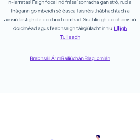
n-iarratas! Faigh focail nó frásaí sonracha gan stró, rud a
fhágann go mbeidh sé éasca faisnéis thábhachtach a
aimsiú laistigh de do chuid comhad. Sruthlínigh do bhainistiú
doiciméad agus feabhsaigh táirgiúlacht inniu.
L�igh
Tuilleadh
Brabhsáil Ár mBailiúchán Blag Iomlán