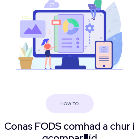
HOW TO
Conas FODS comhad a chur i
gcompar�id