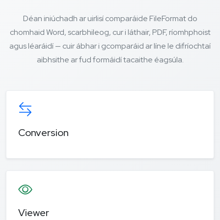
Déan iniúchadh ar uirlisí comparáide FileFormat do
chomhaid Word, scarbhileog, cur i láthair, PDF, ríomhphoist
agus léaráidí — cuir ábhar i gcomparáid ar líne le difríochtaí
aibhsithe ar fud formáidí tacaithe éagsúla.
Conversion
Viewer