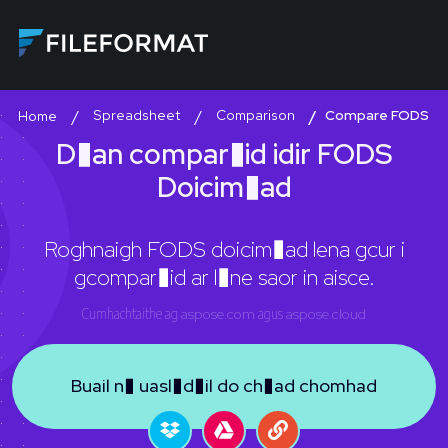
Spreadsheet
Comparison
Compare FODS
Home
D�an compar�id idir FODS
Doicim�ad
Roghnaigh FODS doicim�ad lena gcur i
gcompar�id ar l�ne saor in aisce.
Cumhachtaithe ag
aspose.com
agus
aspose.cloud
Buail n� uasl�d�il do ch�ad chomhad