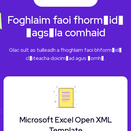
Foghlaim faoi fhorm�id�
�ags�la comhaid
Glac sult as tuilleadh a fhoghlaim faoi bhform�id�
cl�iteacha doicim�ad agus �omh�.
Microsoft Excel Open XML
Template