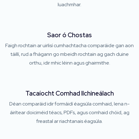
luachmhar.
Saor ó Chostas
Faigh rochtain ar uirlisí cumhachtacha comparáide gan aon
táillí, rud a fhágann go mbeidh rochtain ag gach duine
orthu, idir mhic léinn agus ghairmithe.
Tacaíocht Comhad Ilchineálach
Déan comparáid idir formáidí éagsúla comhaid, lena n-
áirítear doiciméid téacs, PDFs, agus comhaid chóid, ag
freastal ar riachtanais éagsúla.