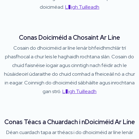
doiciméad.
L�igh Tuilleadh
Conas Doiciméid a Chosaint Ar Líne
Cosain do dhoiciméid ar líne lenár bhfeidhmchlár trí
phasfhocal a chur leis le haghaidh rochtana slán. Cosain do
chuid faisnéise íogair agus cinntigh nach féidir ach le
húsáideoirí údaraithe do chuid comhad a fheiceáil nó a chur
in eagar. Coinnigh do dhoiciméid sábháilte agus inrochtana
gan stró.
L�igh Tuilleadh
Conas Téacs a Chuardach i nDoiciméid Ar Líne
Déan cuardach tapa ar théacs i do dhoiciméid ar líne lenár