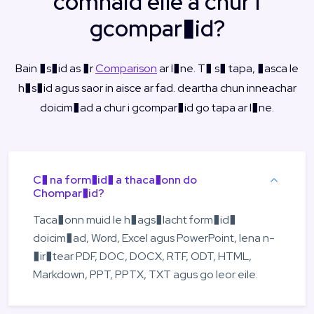
comhaid eile a chur i
gcompar�id?
Bain �s�id as �r
Comparison
ar l�ne. T� s� tapa, �asca le
h�s�id agus saor in aisce ar fad. deartha chun inneachar
doicim�ad a chur i gcompar�id go tapa ar l�ne.
C� na form�id� a thaca�onn do
Chompar�id?
Taca�onn muid le h�ags�lacht form�id�
doicim�ad, Word, Excel agus PowerPoint, lena n-
�ir�tear PDF, DOC, DOCX, RTF, ODT, HTML,
Markdown, PPT, PPTX, TXT agus go leor eile.