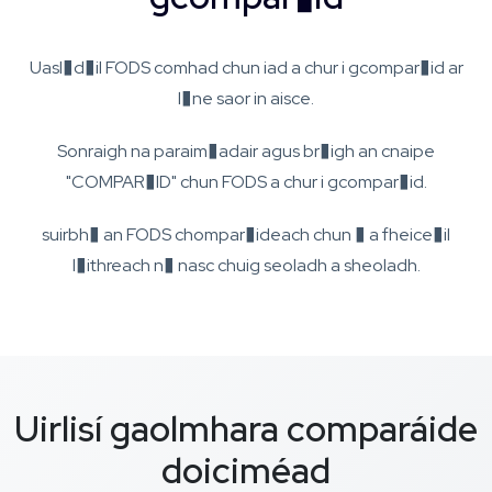
Uasl�d�il FODS comhad chun iad a chur i gcompar�id ar
l�ne saor in aisce.
Sonraigh na paraim�adair agus br�igh an cnaipe
"COMPAR�ID" chun FODS a chur i gcompar�id.
suirbh� an FODS chompar�ideach chun � a fheice�il
l�ithreach n� nasc chuig seoladh a sheoladh.
Uirlisí gaolmhara comparáide
doiciméad