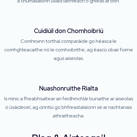
a chumasaíonn úsáid láithreach ó ghléas ar bith.
Cuidiúil don Chomhoibriú
Comhroinn torthaí comparáide go héasca le
comhghleacaithe nó le comhoibrithe, ag éascú obair foirne
agus aiseolas.
Nuashonruithe Rialta
Is minic a fheabhsaítear an feidhmchlár bunaithe ar aiseolas
ó úsáideoirí, ag cinntiú go bhfreastalaíonn sé ar riachtanais
athraitheacha.