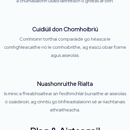
a chumasaíonn úsáid láithreach ó ghléas ar bith.
Cuidiúil don Chomhoibriú
Comhroinn torthaí comparáide go héasca le
comhghleacaithe nó le comhoibrithe, ag éascú obair foirne
agus aiseolas.
Nuashonruithe Rialta
Is minic a fheabhsaítear an feidhmchlár bunaithe ar aiseolas
ó úsáideoirí, ag cinntiú go bhfreastalaíonn sé ar riachtanais
athraitheacha.