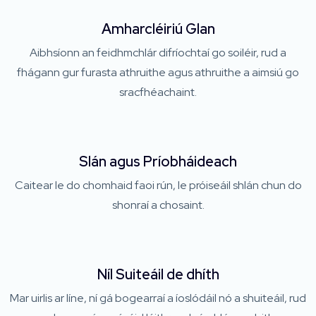
Amharcléiriú Glan
Aibhsíonn an feidhmchlár difríochtaí go soiléir, rud a
fhágann gur furasta athruithe agus athruithe a aimsiú go
sracfhéachaint.
Slán agus Príobháideach
Caitear le do chomhaid faoi rún, le próiseáil shlán chun do
shonraí a chosaint.
Níl Suiteáil de dhíth
Mar uirlis ar líne, ní gá bogearraí a íoslódáil nó a shuiteáil, rud