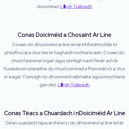
doiciméad.
L�igh Tuilleadh
Conas Doiciméid a Chosaint Ar Líne
Cosain do dhoiciméid ar líne lenár bhfeidhmchlár trí
phasfhocal a chur leis le haghaidh rochtana slán. Cosain do
chuid faisnéise íogair agus cinntigh nach féidir ach le
húsáideoirí údaraithe do chuid comhad a fheiceáil nó a chur
in eagar. Coinnigh do dhoiciméid sábháilte agus inrochtana
gan stró.
L�igh Tuilleadh
Conas Téacs a Chuardach i nDoiciméid Ar Líne
Déan cuardach tapa ar théacs i do dhoiciméid ar líne lenár