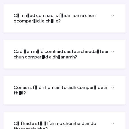
C� mh�ad comhad is f�idir liom a chur i
gcompar�id le ch�ile?
Cad � an m�id comhaid uasta a cheada�tear
chun compar�id a dh�anamh?
Conas is f�idir liom an toradh compar�ide a
fh�il?
C� fhad a st�r�lfar mo chomhaid ar do
fhreastalaithe?