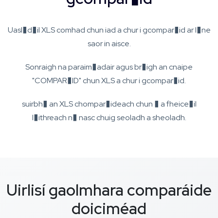
Uasl�d�il XLS comhad chun iad a chur i gcompar�id ar l�ne
saor in aisce.
Sonraigh na paraim�adair agus br�igh an cnaipe
"COMPAR�ID" chun XLS a chur i gcompar�id.
suirbh� an XLS chompar�ideach chun � a fheice�il
l�ithreach n� nasc chuig seoladh a sheoladh.
Uirlisí gaolmhara comparáide
doiciméad