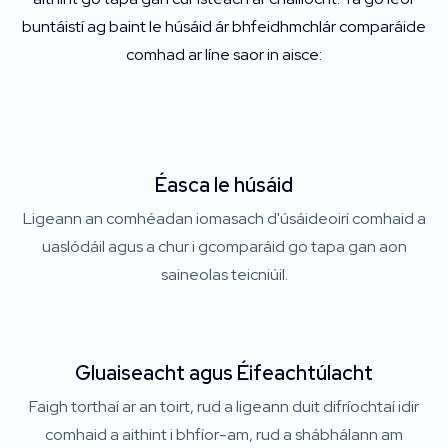
buntáistí ag baint le húsáid ár bhfeidhmchlár comparáide
comhad ar líne saor in aisce:
Éasca le húsáid
Ligeann an comhéadan iomasach d'úsáideoirí comhaid a
uaslódáil agus a chur i gcomparáid go tapa gan aon
saineolas teicniúil.
Gluaiseacht agus Éifeachtúlacht
Faigh torthaí ar an toirt, rud a ligeann duit difríochtaí idir
comhaid a aithint i bhfíor-am, rud a shábhálann am