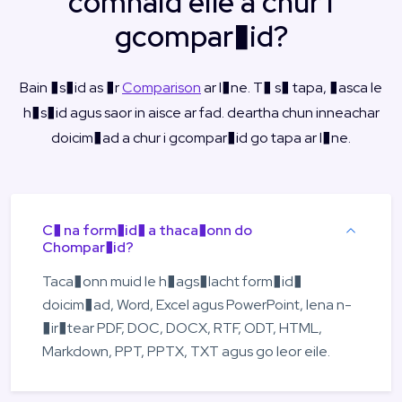
comhaid eile a chur i
gcompar�id?
Bain �s�id as �r
Comparison
ar l�ne. T� s� tapa, �asca le
h�s�id agus saor in aisce ar fad. deartha chun inneachar
doicim�ad a chur i gcompar�id go tapa ar l�ne.
C� na form�id� a thaca�onn do
Chompar�id?
Taca�onn muid le h�ags�lacht form�id�
doicim�ad, Word, Excel agus PowerPoint, lena n-
�ir�tear PDF, DOC, DOCX, RTF, ODT, HTML,
Markdown, PPT, PPTX, TXT agus go leor eile.