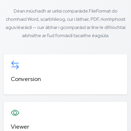
Déan iniúchadh ar uirlisí comparáide FileFormat do
chomhaid Word, scarbhileog, cur i láthair, PDF, ríomhphoist
agus léaráidí — cuir ábhar i gcomparáid ar líne le difríochtaí
aibhsithe ar fud formáidí tacaithe éagsúla.
Conversion
Viewer