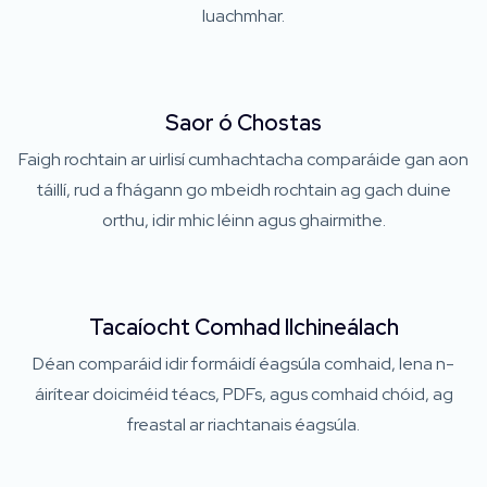
luachmhar.
Saor ó Chostas
Faigh rochtain ar uirlisí cumhachtacha comparáide gan aon
táillí, rud a fhágann go mbeidh rochtain ag gach duine
orthu, idir mhic léinn agus ghairmithe.
Tacaíocht Comhad Ilchineálach
Déan comparáid idir formáidí éagsúla comhaid, lena n-
áirítear doiciméid téacs, PDFs, agus comhaid chóid, ag
freastal ar riachtanais éagsúla.