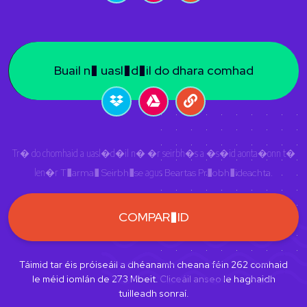
Buail n� uasl�d�il do dhara comhad
Tr� do chomhaid a uasl�d�il n� �r seirbh�s a �s�id aonta�onn t�
len�r
T�arma� Seirbh�se
agus
Beartas Pr�obh�ideachta
.
COMPAR�ID
Táimid tar éis próiseáil a dhéanamh cheana féin
262
comhaid
le méid iomlán de
273
Mbeit.
Cliceáil anseo
le haghaidh
tuilleadh sonraí.