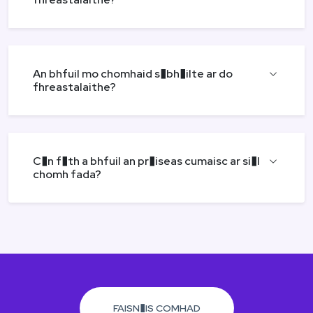
An bhfuil mo chomhaid s�bh�ilte ar do
fhreastalaithe?
C�n f�th a bhfuil an pr�iseas cumaisc ar si�l
chomh fada?
FAISN�IS COMHAD