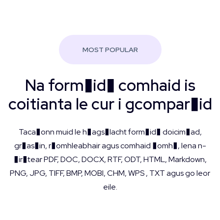
MOST POPULAR
Na form�id� comhaid is
coitianta le cur i gcompar�id
Taca�onn muid le h�ags�lacht form�id� doicim�ad,
gr�as�in, r�omhleabhair agus comhaid �omh�, lena n-
�ir�tear PDF, DOC, DOCX, RTF, ODT, HTML, Markdown,
PNG, JPG, TIFF, BMP, MOBI, CHM, WPS , TXT agus go leor
eile.