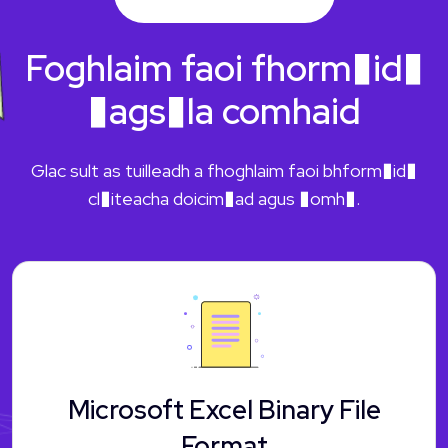
Foghlaim faoi fhorm�id�
�ags�la comhaid
Glac sult as tuilleadh a fhoghlaim faoi bhform�id�
cl�iteacha doicim�ad agus �omh�.
Microsoft Excel Binary File
Format