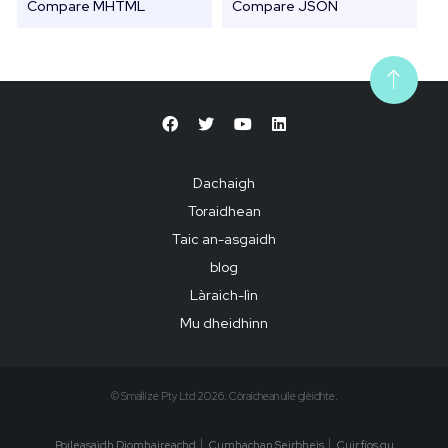
Compare MHTML
Compare JSON
Dachaigh
Toraidhean
Taic an-asgaidh
blog
Làraich-lìn
Mu dheidhinn
© Smallize Pty Ltd 2026. Còraichean uile glèidhte.
Poileasaidh Dìomhaireachd
Cumhachan Seirbheis
Cuir fios gu