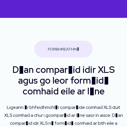
FORBHREATHN�
D�an compar�id idir XLS
agus go leor form�id�
comhaid eile ar l�ne
Ligeann �r bhfeidhmchl�r compar�ide comhad XLS duit
XLS comhad a chur i gcompar�id ar l�ne saor in aisce. D�an
compar�id idir XLS n� form�id� comhaid ar bith eile a