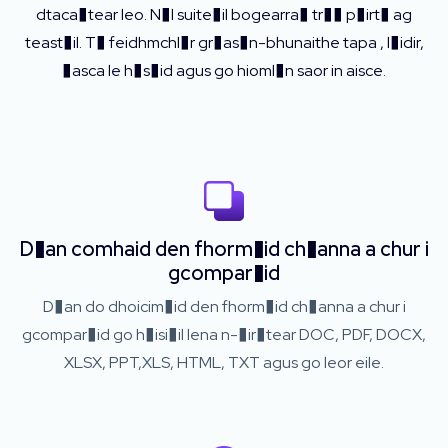
dtaca�tear leo. N�l suite�il bogearra� tr�� p�irt� ag
teast�il. T� feidhmchl�r gr�as�n-bhunaithe tapa , l�idir,
�asca le h�s�id agus go hioml�n saor in aisce.
D�an comhaid den fhorm�id ch�anna a chur i
gcompar�id
D�an do dhoicim�id den fhorm�id ch�anna a chur i
gcompar�id go h�isi�il lena n-�ir�tear DOC, PDF, DOCX,
XLSX, PPT,XLS, HTML, TXT agus go leor eile.