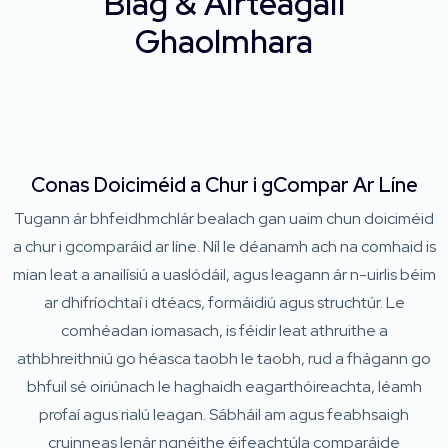
Blag & Airteagail
Ghaolmhara
Conas Doiciméid a Chur i gCompar Ar Líne
Tugann ár bhfeidhmchlár bealach gan uaim chun doiciméid
a chur i gcomparáid ar líne. Níl le déanamh ach na comhaid is
mian leat a anailísiú a uaslódáil, agus leagann ár n-uirlis béim
ar dhifríochtaí i dtéacs, formáidiú agus struchtúr. Le
comhéadan iomasach, is féidir leat athruithe a
athbhreithniú go héasca taobh le taobh, rud a fhágann go
bhfuil sé oiriúnach le haghaidh eagarthóireachta, léamh
profaí agus rialú leagan. Sábháil am agus feabhsaigh
cruinneas lenár ngnéithe éifeachtúla comparáide