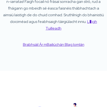
n-iarratas! Faigh focail nó frásaí sonracha gan stró, rud a
fhágann go mbeidh sé éasca faisnéis thábhachtach a
aimsiú laistigh de do chuid comhad. Sruthlínigh do bhainistiú
doiciméad agus feabhsaigh táirgiúlacht inniu.
L�igh
Tuilleadh
Brabhsáil Ár mBailiúchán Blag Iomlán