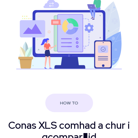
HOW TO
Conas XLS comhad a chur i
gcompar�id