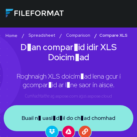
Spreadsheet
Comparison
Compare XLS
Home
D�an compar�id idir XLS
Doicim�ad
Roghnaigh XLS doicim�ad lena gcur i
gcompar�id ar l�ne saor in aisce.
Cumhachtaithe ag
aspose.com
agus
aspose.cloud
Buail n� uasl�d�il do ch�ad chomhad