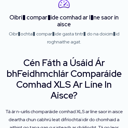
Oibri� compar�ide comhad ar l�ne saor in
aisce
Oibr�ochta� compar�ide gasta tintr� do na doicim�id
roghnaithe agat.
Cén Fáth a Úsáid Ár
bhFeidhmchlár Comparáide
Comhad XLS Ar Líne In
Aisce?
Tá ár n-uirlis chomparáide comhad XLS ar líne saor in aisce
deartha chun cabhrú leat difríochtaí idir do chomhaid a
aithint go tapa gan cur isteach ar cháilíocht. Tá go leor