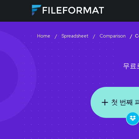
Spreadsheet
Comparison
C
Home
무료
첫 번째 