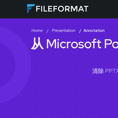
Presentation
Annotation
Home
从 Microsoft 
清除 PP