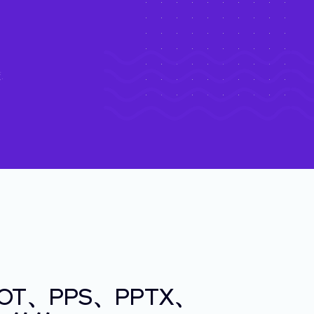
策
.
OT、PPS、PPTX、