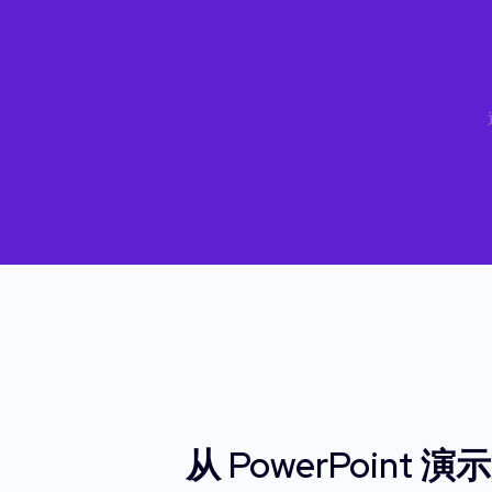
从 PowerPoin