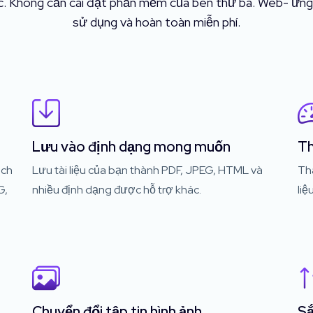
ác. Không cần cài đặt phần mềm của bên thứ ba. Web- ứng
sử dụng và hoàn toàn miễn phí.
Lưu vào định dạng mong muốn
Th
ách
Lưu tài liệu của bạn thành PDF, JPEG, HTML và
Th
G,
nhiều định dạng được hỗ trợ khác.
liệ
Chuyển đổi tập tin hình ảnh
Sắ