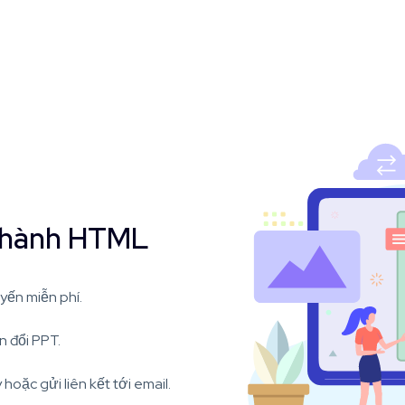
thành HTML
yến miễn phí.
n đổi PPT.
oặc gửi liên kết tới email.