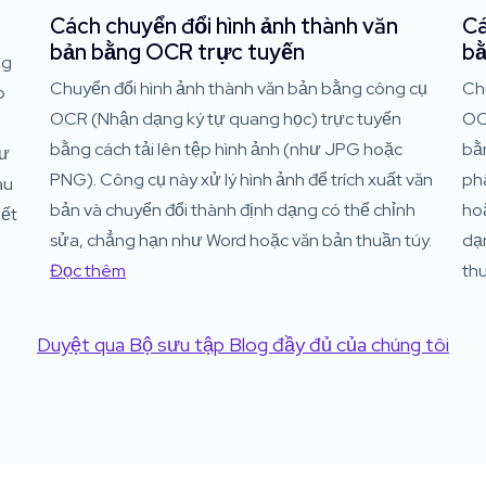
Cách chuyển đổi hình ảnh thành văn
Cá
bản bằng OCR trực tuyến
bằ
ng
Chuyển đổi hình ảnh thành văn bản bằng công cụ
Ch
p
OCR (Nhận dạng ký tự quang học) trực tuyến
OC
a
bằng cách tải lên tệp hình ảnh (như JPG hoặc
bằ
hư
PNG). Công cụ này xử lý hình ảnh để trích xuất văn
phâ
au
bản và chuyển đổi thành định dạng có thể chỉnh
ho
iết
sửa, chẳng hạn như Word hoặc văn bản thuần túy.
dạ
Đọc thêm
thu
Duyệt qua Bộ sưu tập Blog đầy đủ của chúng tôi