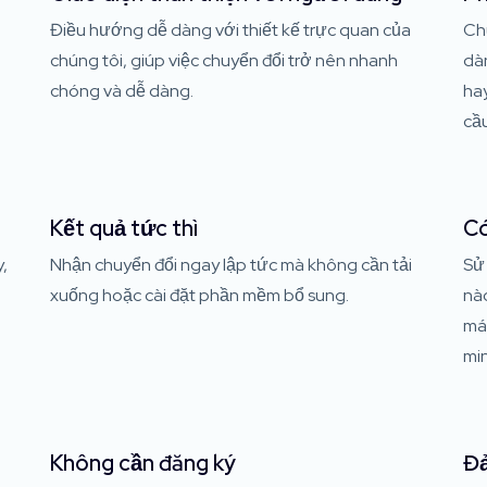
Điều hướng dễ dàng với thiết kế trực quan của
Chu
chúng tôi, giúp việc chuyển đổi trở nên nhanh
dàn
chóng và dễ dàng.
hay
cầ
Kết quả tức thì
Có
,
Nhận chuyển đổi ngay lập tức mà không cần tải
Sử 
xuống hoặc cài đặt phần mềm bổ sung.
nào
máy
mi
Không cần đăng ký
Đả