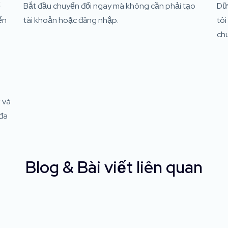
ể
Bắt đầu chuyển đổi ngay mà không cần phải tạo
Dữ
ển
tài khoản hoặc đăng nhập.
tôi
chu
 và
 đa
Blog & Bài viết liên quan