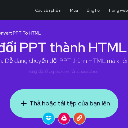
Các sản phẩm
Mua
Ủng hộ
Trang web
onvert PPT To HTML
đổi PPT thành HTML 
 Dễ dàng chuyển đổi PPT thành HTML mà không
cung cấp bởi
aspose.com
và
aspose.cloud
Thả hoặc tải tệp của bạn lên