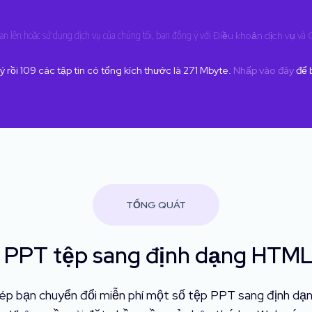
bạn lên hoặc sử dụng dịch vụ của chúng tôi, bạn đồng ý với
Điều khoản dịch vụ
và
ý rồi
109
các tập tin có tổng kích thước là
271
Mbyte.
Nhấp vào đây
để b
TỔNG QUÁT
 PPT tệp sang định dạng HTML
phép bạn chuyển đổi miễn phí một số tệp PPT sang định d