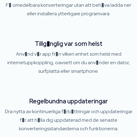
F� omedelbara konverteringar utan att beh�va ladda ner
eller installera ytterligare programvara.
Tillg�nglig var som helst
Anv�nd v�r app fr�n vilken enhet som helst med
internetuppkoppling, oavsett om du anv�nder en dator,
surfplatta eller smartphone.
Regelbundna uppdateringar
Dra nytta av kontinuerliga f�rb�ttringar och uppdateringar
f�r att h�lla dig uppdaterad med de senaste
konverteringsstandarderna och funktionerna.