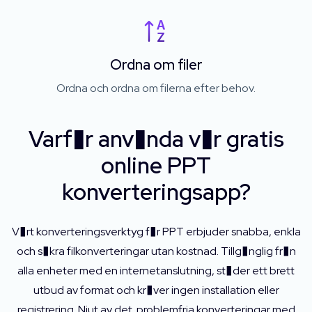
Ordna om filer
Ordna och ordna om filerna efter behov.
Varf�r anv�nda v�r gratis
online PPT
konverteringsapp?
V�rt konverteringsverktyg f�r PPT erbjuder snabba, enkla
och s�kra filkonverteringar utan kostnad. Tillg�nglig fr�n
alla enheter med en internetanslutning, st�der ett brett
utbud av format och kr�ver ingen installation eller
registrering. Njut av det. problemfria konverteringar med