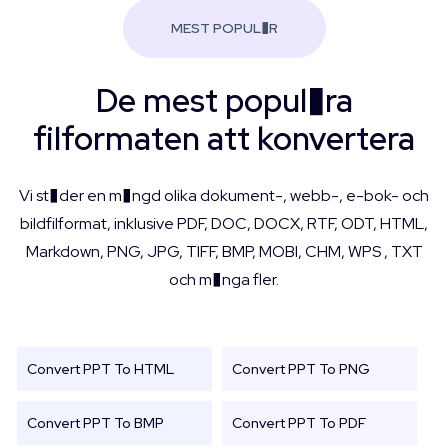
MEST POPUL�R
De mest popul�ra
filformaten att konvertera
Vi st�der en m�ngd olika dokument-, webb-, e-bok- och
bildfilformat, inklusive PDF, DOC, DOCX, RTF, ODT, HTML,
Markdown, PNG, JPG, TIFF, BMP, MOBI, CHM, WPS , TXT
och m�nga fler.
Convert PPT To HTML
Convert PPT To PNG
Convert PPT To BMP
Convert PPT To PDF