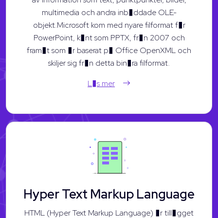
multimedia och andra inb�ddade OLE-
objekt.Microsoft kom med nyare filformat f�r
PowerPoint, k�nt som PPTX, fr�n 2007 och
fram�t som �r baserat p� Office OpenXML och
skiljer sig fr�n detta bin�ra filformat.
L�s mer
Hyper Text Markup Language
HTML (Hyper Text Markup Language) �r till�gget