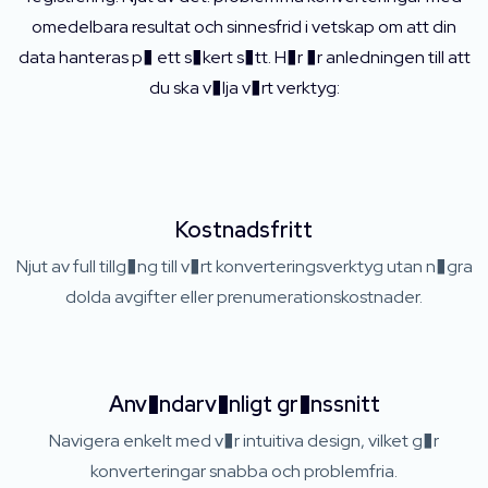
omedelbara resultat och sinnesfrid i vetskap om att din
data hanteras p� ett s�kert s�tt. H�r �r anledningen till att
du ska v�lja v�rt verktyg:
Kostnadsfritt
Njut av full tillg�ng till v�rt konverteringsverktyg utan n�gra
dolda avgifter eller prenumerationskostnader.
Anv�ndarv�nligt gr�nssnitt
Navigera enkelt med v�r intuitiva design, vilket g�r
konverteringar snabba och problemfria.