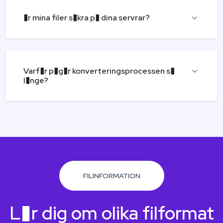
�r mina filer s�kra p� dina servrar?
Varf�r p�g�r konverteringsprocessen s�
l�nge?
FILINFORMATION
L�r dig om olika filformat