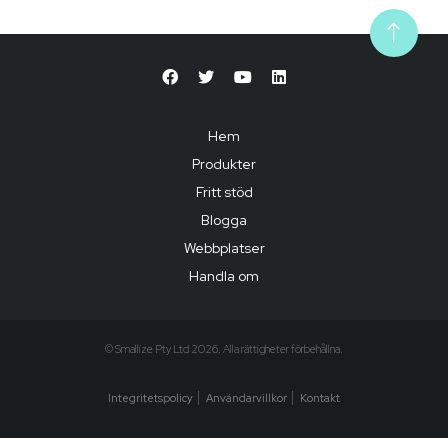
Hem
Produkter
Fritt stöd
Blogga
Webbplatser
Handla om
© Smallize Pty Ltd 2026. Alla rättigheter förbehållna.
Integritetspolicy
Användarvillkor
Kontakt