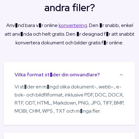
andra filer?
Anv�nd bara v�r online
konvertering
. Den �r snabb, enkel
att anv�nda och helt gratis. Den �r designad f�r att snabbt
konvertera dokument och bilder gratis f�r online.
Vilka format st�der din omvandlare?
Vi st�der en m�ngd olika dokument-, webb-, e-
bok- och bildfilformat, inklusive PDF, DOC, DOCX,
RTF, ODT, HTML, Markdown, PNG, JPG, TIFF, BMP,
MOBI, CHM, WPS , TXT och m�nga fler.