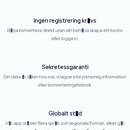
Ingen registrering kr�vs
B�rja konvertera direkt utan att beh�va skapa ett konto
eller logga in.
Sekretessgaranti
Din data �r s�ker hos oss; vi lagrar inte personlig information
eller konverteringshistorik.
Globalt st�d
V�r app st�der flera spr�k och regionala format, vilket g�r