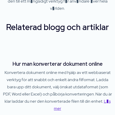
den till ett m�ngsidigt verktyg f�r anv�ndare �ver hela
v�rlden.
Relaterad blogg och artiklar
Hur man konverterar dokument online
Konvertera dokument online med hjälp av ett webbaserat
verktyg för att snabbt och enkelt ändra filformat. Ladda
bara upp ditt dokument, välj önskat utdataformat (som
PDF, Word eller Excel) och påbörja konverteringen. När du är
klar laddar du ner den konverterade filen till din enhet.
L�s
mer