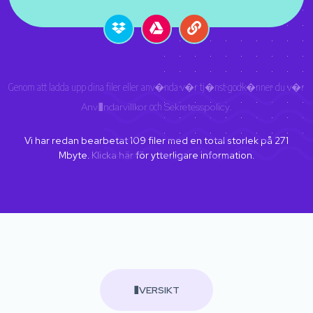
Genom att ladda upp dina filer eller anv�nda v�r tj�nst godk�nner du v�r
Anv�ndarvillkor
och
Sekretesspolicy
.
Vi har redan bearbetat
109
filer med en total storlek på
271
Mbyte.
Klicka här
för ytterligare information.
�VERSIKT