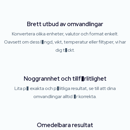
Brett utbud av omvandlingar
Konvertera olika enheter, valutor och format enkelt.
Oavsett om dess l�ngd, vikt, temperatur eller filtyper, vi har
dig t�ckt.
Noggrannhet och tillf�rlitlighet
Lita p� exakta och p�litliga resultat, se till att dina
omvandlingar alltid �r korrekta.
Omedelbara resultat