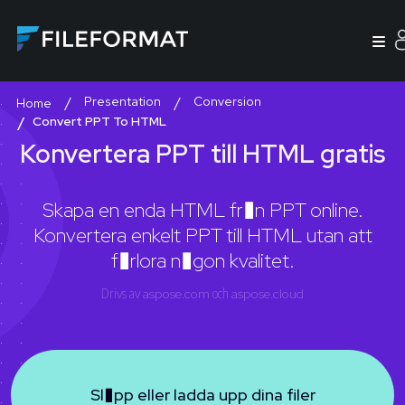
Presentation
Conversion
Home
Convert PPT To HTML
Konvertera PPT till HTML gratis
Skapa en enda HTML fr�n PPT online.
Konvertera enkelt PPT till HTML utan att
f�rlora n�gon kvalitet.
Drivs av
aspose.com
och
aspose.cloud
Sl�pp eller ladda upp dina filer