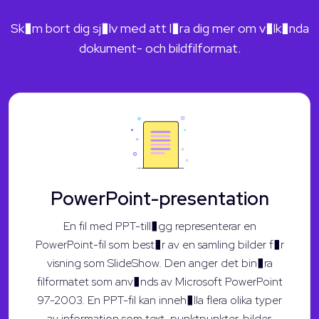
Sk�m bort dig sj�lv med att l�ra dig mer om v�lk�nda
dokument- och bildfilformat.
PowerPoint-presentation
En fil med PPT-till�gg representerar en
PowerPoint-fil som best�r av en samling bilder f�r
visning som SlideShow. Den anger det bin�ra
filformatet som anv�nds av Microsoft PowerPoint
97-2003. En PPT-fil kan inneh�lla flera olika typer
av information som text, punktpunkter, bilder,