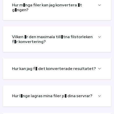
Hur m�nga filer kan jag konvertera �t
g�ngen?
Vilken �r den maximala till�tna filstorleken
f�r konvertering?
Hur kan jag f� det konverterade resultatet?
Hur l�nge lagras mina filer p� dina servrar?