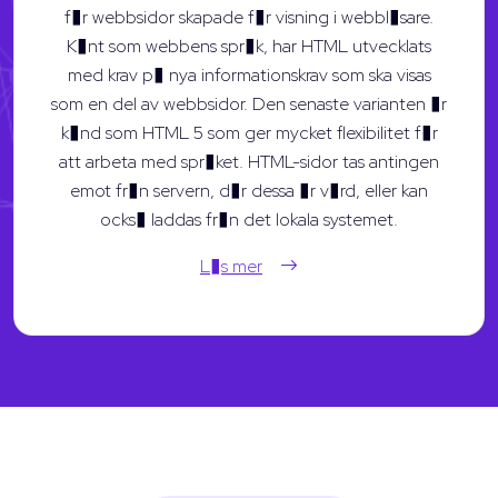
f�r webbsidor skapade f�r visning i webbl�sare.
K�nt som webbens spr�k, har HTML utvecklats
med krav p� nya informationskrav som ska visas
som en del av webbsidor. Den senaste varianten �r
k�nd som HTML 5 som ger mycket flexibilitet f�r
att arbeta med spr�ket. HTML-sidor tas antingen
emot fr�n servern, d�r dessa �r v�rd, eller kan
ocks� laddas fr�n det lokala systemet.
L�s mer