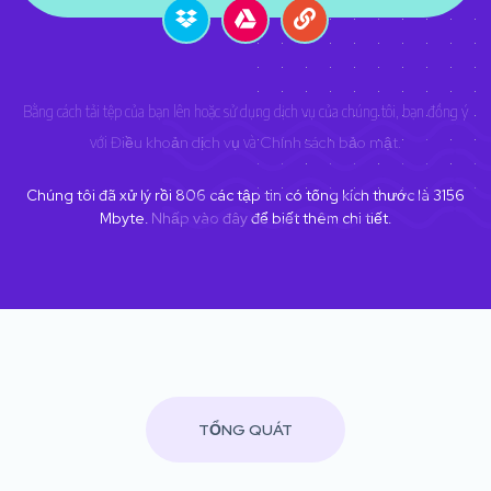
Bằng cách tải tệp của bạn lên hoặc sử dụng dịch vụ của chúng tôi, bạn đồng ý
với
Điều khoản dịch vụ
và
Chính sách bảo mật
.
Chúng tôi đã xử lý rồi
806
các tập tin có tổng kích thước là
3156
Mbyte.
Nhấp vào đây
để biết thêm chi tiết.
TỔNG QUÁT