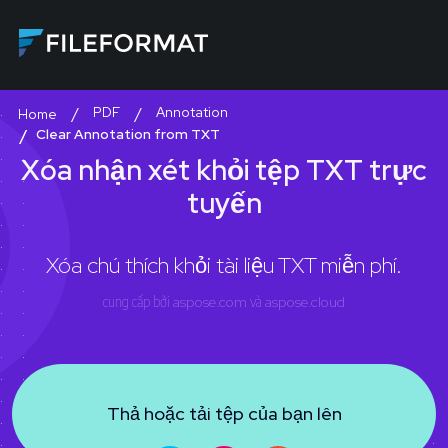
PDF
Annotation
Home
Clear Annotation from TXT
Xóa nhận xét khỏi tệp TXT trực
tuyến
Xóa chú thích khỏi tài liệu TXT miễn phí.
cung cấp bởi
aspose.com
và
aspose.cloud
Thả hoặc tải tệp của bạn lên