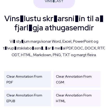
VINS�LAST
Vins�lustu skr�arsni�in til a�
fjarl�gja athugasemdir
Vi� sty�jum margs konar Word, Excel, PowerPoint og
t�lvup�stskilabo�asni�, �ar � me�al PDF, DOC, DOCX, RTF,
ODT, HTML, Markdown, PNG, TXT og margt fleira.
Clear Annotation From
Clear Annotation From
PDF
CGM
Clear Annotation From
Clear Annotation From
EPUB
HTML