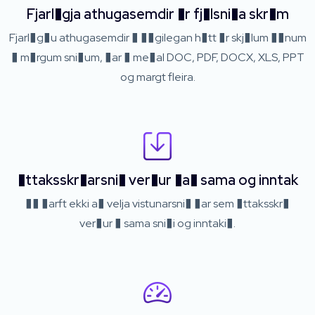
Fjarl�gja athugasemdir �r fj�lsni�a skr�m
Fjarl�g�u athugasemdir � ��gilegan h�tt �r skj�lum ��num
� m�rgum sni�um, �ar � me�al DOC, PDF, DOCX, XLS, PPT
og margt fleira.
�ttaksskr�arsni� ver�ur �a� sama og inntak
�� �arft ekki a� velja vistunarsni� �ar sem �ttaksskr�
ver�ur � sama sni�i og inntaki�.