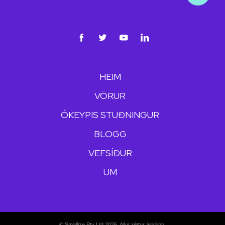
HEIM
VÖRUR
ÓKEYPIS STUÐNINGUR
BLOGG
VEFSÍÐUR
UM
© Smallize Pty Ltd 2026. Allur réttur áskilinn.