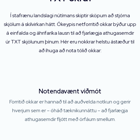
Í stafrænu landslagi nútímans skiptir sköpum að stjórna
skjölum á skilvirkan hátt. Ókeypis netforritið okkar býður upp
á einfalda og áhrifaríka lausn til að fjarlægja athugasemdir
úr TXT skjölunum þínum. Hér eru nokkrar helstu ástæður til
að íhuga að nota tólið okkar:
Notendavænt viðmót
Forritið okkar er hannað til að auðvelda notkun og gerir
hverjum sem er – óháð tæknikunnáttu – að fjarlægja
athugasemdir fljótt með örfáum smellum.