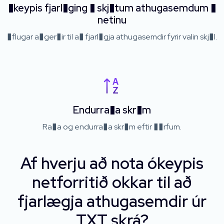
�keypis fjarl�ging � skj�tum athugasemdum �
netinu
�flugar a�ger�ir til a� fjarl�gja athugasemdir fyrir valin skj�l.
Endurra�a skr�m
Ra�a og endurra�a skr�m eftir ��rfum.
Af hverju að nota ókeypis
netforritið okkar til að
fjarlægja athugasemdir úr
TXT skrá?