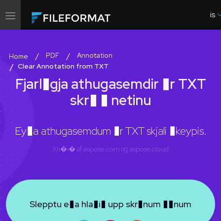
is
Skiptu
um
leiðsögn
PDF
Annotation
Home
Clear Annotation from TXT
Fjarl�gja athugasemdir �r TXT
skr� � netinu
Ey�a athugasemdum �r TXT skjali �keypis.
Kn�i� af
aspose.com
og
aspose.cloud
Slepptu e�a hla�i� upp skr�num ��num