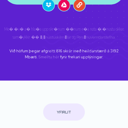
Me� �v� a� hla�a upp skr�num ��num e�a nota �j�nustu okkar
sam�ykkir ��
�j�nustuskilm�lar
og
Pers�nuverndarstefna
.
Við höfum þegar afgreitt
816
skrár með heildarstærð á
3192
Mbæti.
Smelltu hér
fyrir frekari upplýsingar.
YFIRLIT