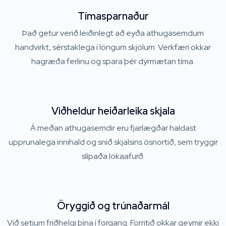
Tímasparnaður
Það getur verið leiðinlegt að eyða athugasemdum
handvirkt, sérstaklega í löngum skjölum. Verkfæri okkar
hagræða ferlinu og spara þér dýrmætan tíma.
Viðheldur heiðarleika skjala
Á meðan athugasemdir eru fjarlægðar haldast
upprunalega innihald og snið skjalsins ósnortið, sem tryggir
slípaða lokaafurð.
Öryggið og trúnaðarmál
Við setjum friðhelgi þína í forgang. Forritið okkar geymir ekki