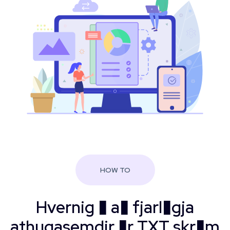
HOW TO
Hvernig � a� fjarl�gja
athugasemdir �r TXT skr�m