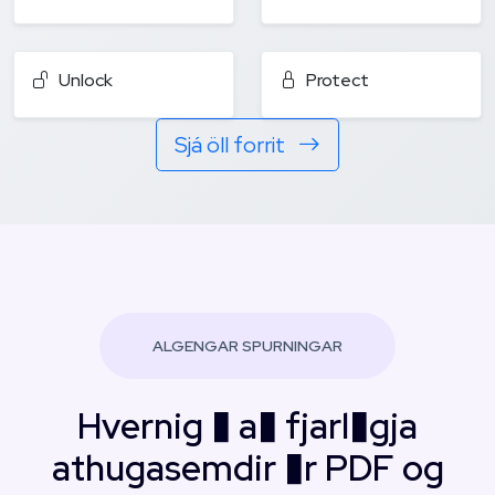
Unlock
Protect
Sjá öll forrit
ALGENGAR SPURNINGAR
Hvernig � a� fjarl�gja
athugasemdir �r PDF og