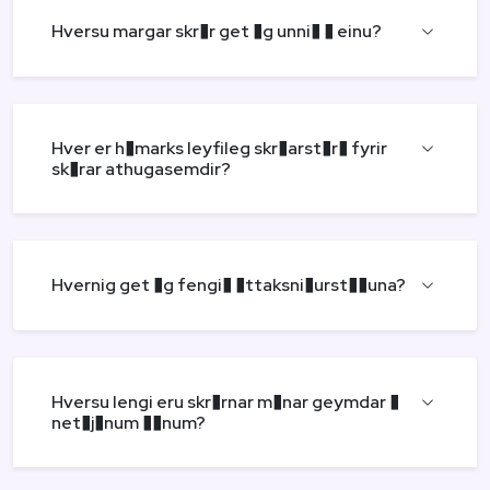
Hversu margar skr�r get �g unni� � einu?
Hver er h�marks leyfileg skr�arst�r� fyrir
sk�rar athugasemdir?
Hvernig get �g fengi� �ttaksni�urst��una?
Hversu lengi eru skr�rnar m�nar geymdar �
net�j�num ��num?