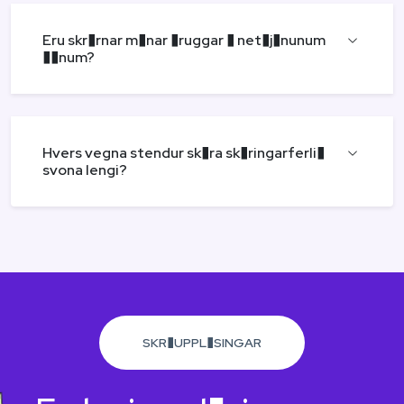
Eru skr�rnar m�nar �ruggar � net�j�nunum
��num?
Hvers vegna stendur sk�ra sk�ringarferli�
svona lengi?
SKR�UPPL�SINGAR