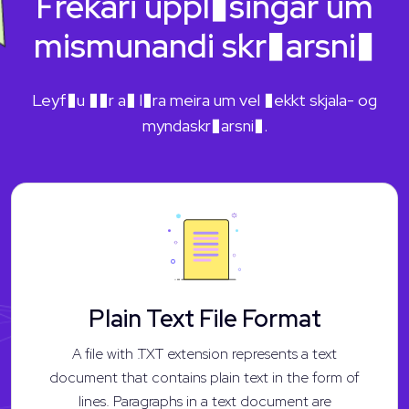
Frekari uppl�singar um
mismunandi skr�arsni�
Leyf�u ��r a� l�ra meira um vel �ekkt skjala- og
myndaskr�arsni�.
Plain Text File Format
A file with .TXT extension represents a text
document that contains plain text in the form of
lines. Paragraphs in a text document are