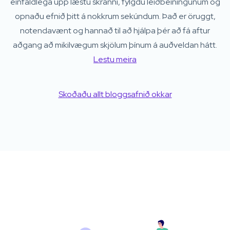
einfaldlega upp læstu skránni, fylgdu leiðbeiningunum og
opnaðu efnið þitt á nokkrum sekúndum. Það er öruggt,
notendavænt og hannað til að hjálpa þér að fá aftur
aðgang að mikilvægum skjölum þínum á auðveldan hátt.
Lestu meira
Skoðaðu allt bloggsafnið okkar