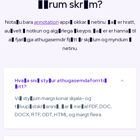
��rum skr�m?
Nota�u bara
annotation
appi� okkar � netinu. �a� er hratt,
au�velt � notkun og algj�rlega �keypis. �a� er er hanna� til
a� fjarl�gja athugasemdir flj�tt �r skj�lum og myndum �
netinu.
Hva�a sni� sty�ur athugasemdaforriti�
�itt?
Vi� sty�jum margs konar skjala- og
t�lvup�stskr�arsni�, �ar � me�al PDF, DOC,
DOCX, RTF, ODT, HTML og margt fleira.