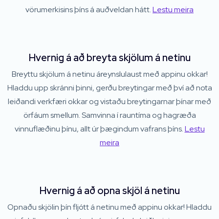
vörumerkisins þíns á auðveldan hátt.
Lestu meira
Hvernig á að breyta skjölum á netinu
Breyttu skjölum á netinu áreynslulaust með appinu okkar!
Hladdu upp skránni þinni, gerðu breytingar með því að nota
leiðandi verkfæri okkar og vistaðu breytingarnar þínar með
örfáum smellum. Samvinna í rauntíma og hagræða
vinnuflæðinu þínu, allt úr þægindum vafrans þíns.
Lestu
meira
Hvernig á að opna skjöl á netinu
Opnaðu skjölin þín fljótt á netinu með appinu okkar! Hladdu