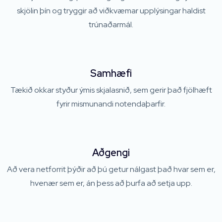
skjölin þín og tryggir að viðkvæmar upplýsingar haldist
trúnaðarmál.
Samhæfi
Tækið okkar styður ýmis skjalasnið, sem gerir það fjölhæft
fyrir mismunandi notendaþarfir.
Aðgengi
Að vera netforrit þýðir að þú getur nálgast það hvar sem er,
hvenær sem er, án þess að þurfa að setja upp.