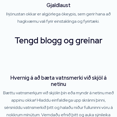
Gjaldlaust
Þjónustan okkar er algjörlega ókeypis, sem gerir hana að
hagkvæmu vali fyrir einstaklinga og fyrirtæki.
Tengd blogg og greinar
Hvernig á að bæta vatnsmerki við skjöl á
netinu
Bættu vatnsmerkjum við skjölin þín eða myndir á netinu með
appinu okkar! Hladdu einfaldlega upp skránni þinni,
sérsníddu vatnsmerkið þitt og halaðu niður fulluninni vöru á
nokkrum mínútum. Verndaðu efnið þitt og auka sýnileika