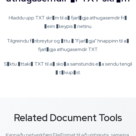
Hladdu upp TXT skr�m til a� fjarl�gja athugasemdir fr�
�eim �keypis � netinu.
Tilgreindu f�ribreytur og �ttu � "Fjarl�gja" hnappinn til a�
fjarl�gja athugasemdir TXT.
S�ktu �ttaki� TXT til a� sko�a samstundis e�a sendu tengil
� t�lvup�st.
Related Document Tools
Kannaðu netverkfæri FileFormat til að umbreyta, sameina,