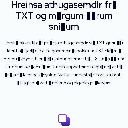
Hreinsa athugasemdir fr�
TXT og m�rgum ��rum
sni�um
Forriti� okkar til a� fjarl�gja athugasemdir vi� TXT gerir ��r
kleift a� fjarl�gja athugasemdir �r nokkrum TXT skr�m �
netinu �keypis. Fjarl�g�u athugasemdir fr� TXT e�a ��rum
studdum skr�arsni�um. Engin uppsetning hugb�na�ar fr�
�ri�ja a�ila er nau�synleg. Vefur. -undirsta�a forrit er hratt,
�flugt, au�velt � notkun og algerlega �keypis.