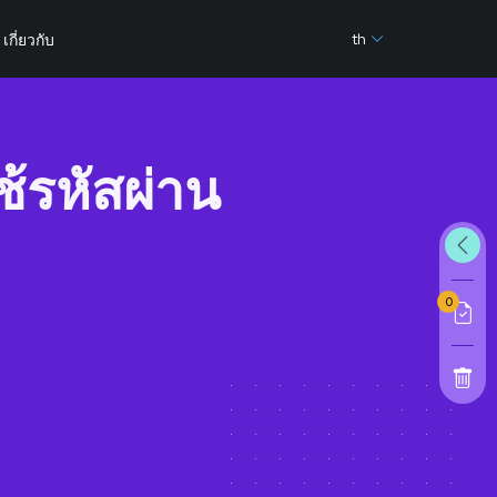
th
เกี่ยวกับ
้รหัสผ่าน
0