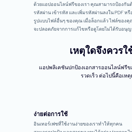
ด้วยแอปออนไลน์ฟรีของเรา คุณสามารถป้องกันด
รหัสผ่าน เข้ารหัส และเพิ่มรหัสผ่านลงใน PDF หรื
รูปแบบไฟล์อื่นๆ ของคุณ เมื่อล็อกแล้ว ไฟล์ของคุ
จะปลอดภัยจากการแก้ไขหรือดูโดยไม่ได้รับอนุ
เหตุใดจึงควรใ
แอปพลิเคชันปกป้องเอกสารออนไลน์ฟรีของ
รวดเร็ว ต่อไปนี้คือเ
ง่ายต่อการใช้
อินเทอร์เฟซที่ใช้งานง่ายของเราทำให้ทุกคน