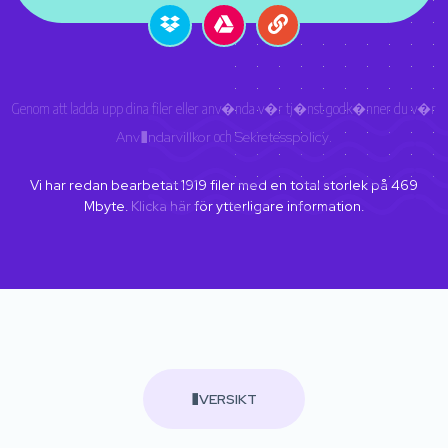
Genom att ladda upp dina filer eller anv�nda v�r tj�nst godk�nner du v�r
Anv�ndarvillkor
och
Sekretesspolicy
.
Vi har redan bearbetat
1919
filer med en total storlek på
469
Mbyte.
Klicka här
för ytterligare information.
�VERSIKT