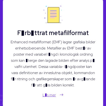
F�rb�ttrat metafilformat
Enhanced metafilformat (EMF) lagrar grafiska bilder
enhetsoberoende. Metafiler av EMF best�r av
poster med variabel l�ngd i kronologisk ordning
som kan �terge den lagrade bilden efter analys p�
valfri utenhet. Dessa variabla- l�ngdposter kan
vara definitioner av inneslutna objekt, kommandon
f�r ritning och grafikegenskaper som �r avg�rande
f�r att g�ra bilden korrekt.
L�s mer