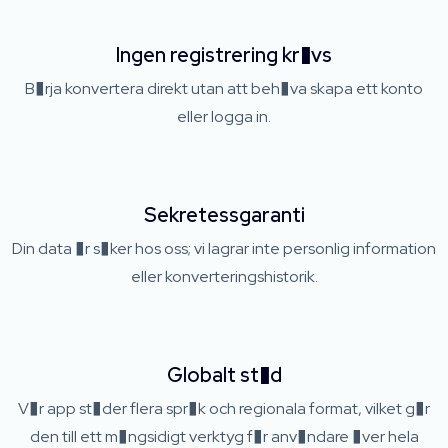
Ingen registrering kr�vs
B�rja konvertera direkt utan att beh�va skapa ett konto
eller logga in.
Sekretessgaranti
Din data �r s�ker hos oss; vi lagrar inte personlig information
eller konverteringshistorik.
Globalt st�d
V�r app st�der flera spr�k och regionala format, vilket g�r
den till ett m�ngsidigt verktyg f�r anv�ndare �ver hela