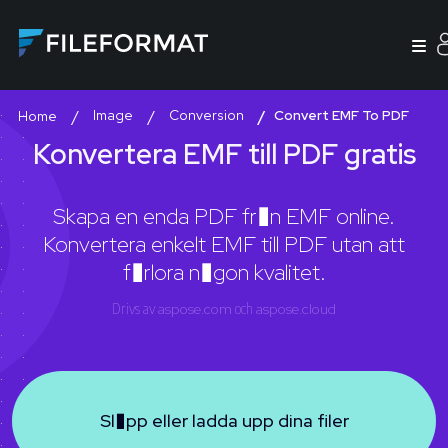
Image
Conversion
Convert EMF To PDF
Home
Konvertera EMF till PDF gratis
Skapa en enda PDF fr�n EMF online.
Konvertera enkelt EMF till PDF utan att
f�rlora n�gon kvalitet.
Drivs av
aspose.com
och
aspose.cloud
Sl�pp eller ladda upp dina filer