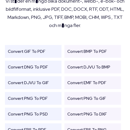
Vi st�der en m�ngd olika dokument-, webb-, e-bok- och
bildfilformat, inklusive PDF, DOC, DOCX, RTF, ODT, HTML,
Markdown, PNG, JPG, TIFF, BMP, MOBI, CHM, WPS , TXT
och m�nga fler.
Convert GIF To PDF
Convert BMP To PDF
Convert DNG To PDF
Convert DJVU To BMP
Convert DJVU To GIF
Convert EMF To PDF
Convert PNG To PDF
Convert PNG To GIF
Convert PNG To PSD
Convert PNG To DXF
Convert EPS To PDF
Convert EPS To PNG