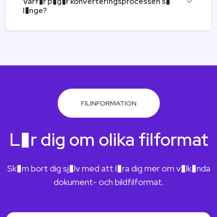
Varf�r p�g�r konverteringsprocessen s�
l�nge?
FILINFORMATION
L�r dig om olika filformat
Sk�m bort dig sj�lv med att l�ra dig mer om v�lk�nda
dokument- och bildfilformat.