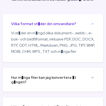
Vilka format st�der din omvandlare?
Vi st�der en m�ngd olika dokument-, webb-, e-
bok- och bildfilformat, inklusive PDF, DOC, DOCX,
RTF, ODT, HTML, Markdown, PNG, JPG, TIFF, BMP,
MOBI, CHM, WPS , TXT och m�nga fler.
Hur m�nga filer kan jag konvertera �t
g�ngen?