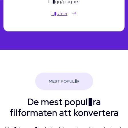
till�gg/plug-ins.
L�s mer
MEST POPUL�R
De mest popul�ra
filformaten att konvertera