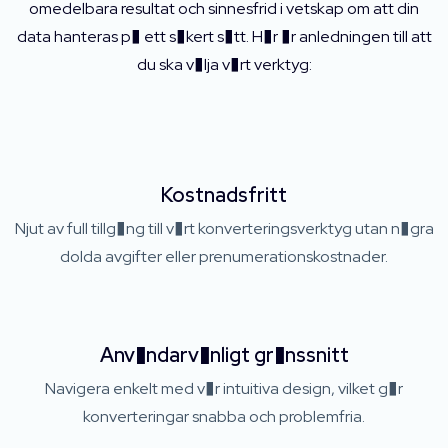
omedelbara resultat och sinnesfrid i vetskap om att din
data hanteras p� ett s�kert s�tt. H�r �r anledningen till att
du ska v�lja v�rt verktyg:
Kostnadsfritt
Njut av full tillg�ng till v�rt konverteringsverktyg utan n�gra
dolda avgifter eller prenumerationskostnader.
Anv�ndarv�nligt gr�nssnitt
Navigera enkelt med v�r intuitiva design, vilket g�r
konverteringar snabba och problemfria.