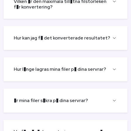
Vilken �r den maximala till�tna filstorleken
f�r konvertering?
Hur kan jag f� det konverterade resultatet?
Hur l�nge lagras mina filer p� dina servrar?
�r mina filer s�kra p� dina servrar?