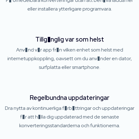
F� omedelbara konverteringar utan att beh�va ladda ner
eller installera ytterligare programvara.
Tillg�nglig var som helst
Anv�nd v�r app fr�n vilken enhet som helst med
internetuppkoppling, oavsett om du anv�nder en dator,
surfplatta eller smartphone.
Regelbundna uppdateringar
Dra nytta av kontinuerliga f�rb�ttringar och uppdateringar
f�r att h�lla dig uppdaterad med de senaste
konverteringsstandarderna och funktionerna.