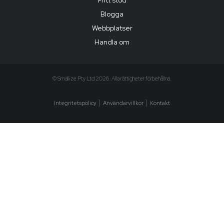
Fritt stöd
Blogga
Webbplatser
Handla om
© Smallize Pty Ltd 2026. Alla rättigheter förbehållna.
Integritetspolicy
Användarvillkor
Kontakt