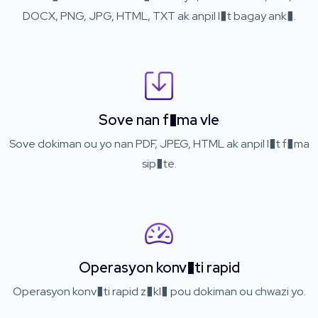
DOCX, PNG, JPG, HTML, TXT ak anpil l�t bagay ank�.
Sove nan f�ma vle
Sove dokiman ou yo nan PDF, JPEG, HTML ak anpil l�t f�ma
sip�te.
Operasyon konv�ti rapid
Operasyon konv�ti rapid z�kl� pou dokiman ou chwazi yo.