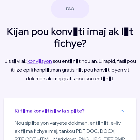
FAQ
Kijan pou konv�ti imaj ak l�t
fichye?
Jis s�vi ak
konv�syon
sou ent�n�t nou an. Li rapid, fasil pou
itilize epi li konpl�tman gratis. f�t pou konv�ti byen vit
dokiman ak imaj gratis pou sou ent�n�t.
Ki f�ma konv�tis� w la sip�te?
Nou sip�te yon varyete dokiman, ent�n�t, e-liv
ak f�ma fichye imaj, tankou PDF, DOC, DOCX,
RTF, ODT, HTML, Markdown, PNG, JPG, TIFF, BMP,