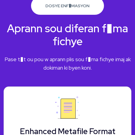
DOSYE ENF�MASYON
Aprann sou diferan f�ma
fichye
Pase t�t ou pou w aprann plis sou f�ma fichye imaj ak
dokiman ki byen koni.
Enhanced Metafile Format