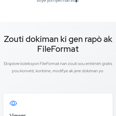
voye yon lyen nan im�l.
Zouti dokiman ki gen rapò ak
FileFormat
Eksplore koleksyon FileFormat nan zouti sou entènèt gratis
pou konvèti, konbine, modifye ak jere dokiman yo.
Viewer