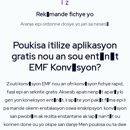
Rek�mande fichye yo
Aranje epi ordonne dosye yo jan sa neses�.
Poukisa itilize aplikasyon
gratis nou an sou ent�n�t
EMF Konv�syon?
Zouti konv�syon EMF nou an ofri konv�syon fichye rapid,
fasil epi an sekirite gratis. Aksesib apati nenp�t apar�y ki
gen yon koneksyon ent�n�t, li sip�te yon pak�t f�ma epi li
pa mande okenn enstalasyon oswa enskripsyon. konv�syon
san pwobl�m ak rezilta enstantane ak lap� nan t�t ou
konnen done ou yo okipe san danje Men poukisa ou ta dwe