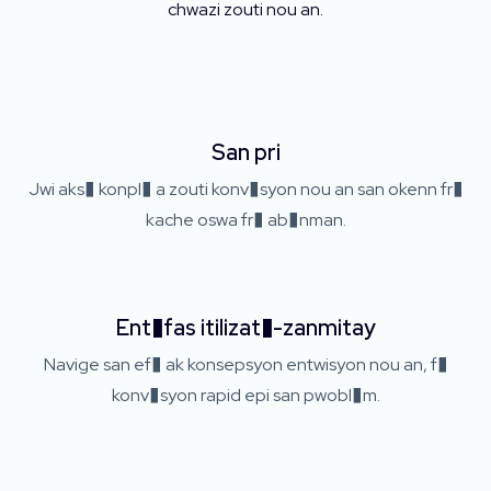
chwazi zouti nou an.
San pri
Jwi aks� konpl� a zouti konv�syon nou an san okenn fr�
kache oswa fr� ab�nman.
Ent�fas itilizat�-zanmitay
Navige san ef� ak konsepsyon entwisyon nou an, f�
konv�syon rapid epi san pwobl�m.