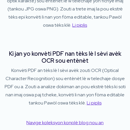
optik karaktè) sou entènèt lè w telechaje yon fichye imaj
(tankou JPG oswa PNG). Zouti a trete imaj la pou ekstrè
tèks epi konvèti li nan yon fòma editable, tankou Pawòl
oswa tèks klè.
Li piplis
Ki jan yo konvèti PDF nan tèks lè l sèvi avèk
OCR sou entènèt
Konvèti PDF an tèks lè l sèvi avèk zouti OCR (Optical
Character Recognition) sou entènèt lè w telechaje dosye
PDF ou a. Zouti a analize dokiman an pou ekstrè tèks ki soti
nan imaj oswa paj tcheke, konvèti li nan yon fòma editable
tankou Pawòl oswa tèks klè.
Li piplis
Navige koleksyon konplè blog nou an