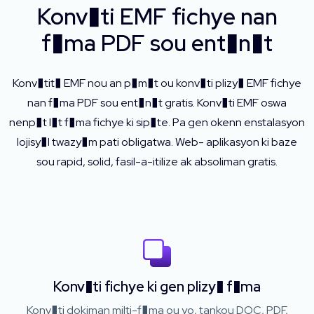
Konv�ti EMF fichye nan
f�ma PDF sou ent�n�t
Konv�tit� EMF nou an p�m�t ou konv�ti plizy� EMF fichye
nan f�ma PDF sou ent�n�t gratis. Konv�ti EMF oswa
nenp�t l�t f�ma fichye ki sip�te. Pa gen okenn enstalasyon
lojisy�l twazy�m pati obligatwa. Web- aplikasyon ki baze
sou rapid, solid, fasil-a-itilize ak absoliman gratis.
Konv�ti fichye ki gen plizy� f�ma
Konv�ti dokiman milti-f�ma ou yo, tankou DOC, PDF,