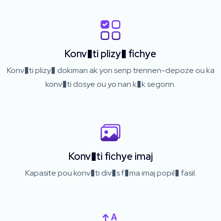
Konv�ti plizy� fichye
Konv�ti plizy� dokiman ak yon senp trennen-depoze ou ka
konv�ti dosye ou yo nan k�k segonn.
Konv�ti fichye imaj
Kapasite pou konv�ti div�s f�ma imaj popil� fasil.