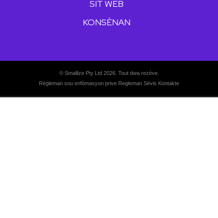
SIT WÈB
KONSÈNAN
© Smallize Pty Ltd 2026. Tout dwa rezève.
Règleman sou enfòmasyon prive
Regleman Sèvis
Kontakte