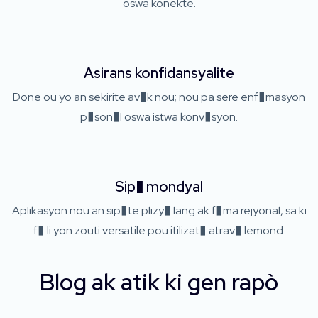
oswa konekte.
Asirans konfidansyalite
Done ou yo an sekirite av�k nou; nou pa sere enf�masyon
p�son�l oswa istwa konv�syon.
Sip� mondyal
Aplikasyon nou an sip�te plizy� lang ak f�ma rejyonal, sa ki
f� li yon zouti versatile pou itilizat� atrav� lemond.
Blog ak atik ki gen rapò