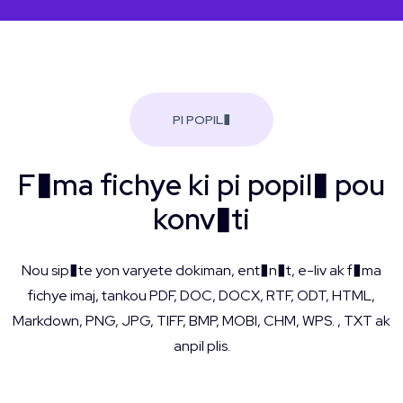
PI POPIL�
F�ma fichye ki pi popil� pou
konv�ti
Nou sip�te yon varyete dokiman, ent�n�t, e-liv ak f�ma
fichye imaj, tankou PDF, DOC, DOCX, RTF, ODT, HTML,
Markdown, PNG, JPG, TIFF, BMP, MOBI, CHM, WPS. , TXT ak
anpil plis.