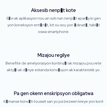
Aksesib nenp�t kote
S�vi ak aplikasyon nou an soti nan nenp�t apar�y ki gen
yon koneksyon ent�n�t, kit ou sou yon �dinat�, tabl�t
oswa smartphone.
Mizajou regilye
Benefite de amelyorasyon kontiny�l ak mizajou pou rete
akty�l ak d�nye estanda konv�syon ak karakteristik yo.
Pa gen okenn enskripsyon obligatwa
K�manse konv�ti touswit san yo pa bezwen kreye yon kont