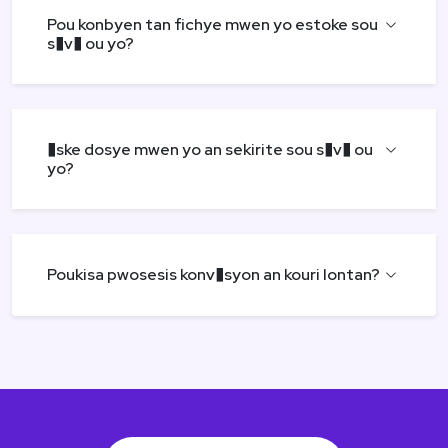
Pou konbyen tan fichye mwen yo estoke sou
s�v� ou yo?
�ske dosye mwen yo an sekirite sou s�v� ou
yo?
Poukisa pwosesis konv�syon an kouri lontan?