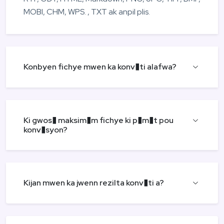
MOBI, CHM, WPS. , TXT ak anpil plis.
Konbyen fichye mwen ka konv�ti alafwa?
Ki gwos� maksim�m fichye ki p�m�t pou
konv�syon?
Kijan mwen ka jwenn rezilta konv�ti a?