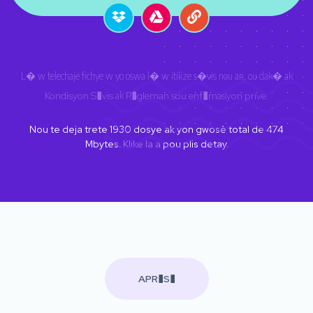
L� w telechaje fichye w yo oswa l� w itilize s�vis nou an, ou dak� ak
Kondisyon S�vis
ak
R�gleman sou enf�masyon prive
.
Nou te deja trete
1930
dosye ak yon gwosè total de
474
Mbytes.
Klike la a
pou plis detay.
APR�S�