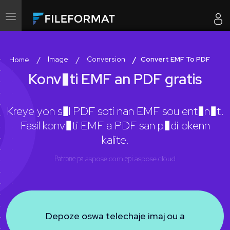
Aktive
navigasyon
Image
Conversion
Convert EMF To PDF
Home
Konv�ti EMF an PDF gratis
Kreye yon s�l PDF soti nan EMF sou ent�n�t.
Fasil konv�ti EMF a PDF san p�di okenn
kalite.
Patrone pa
aspose.com
epi
aspose.cloud
Depoze oswa telechaje imaj ou a