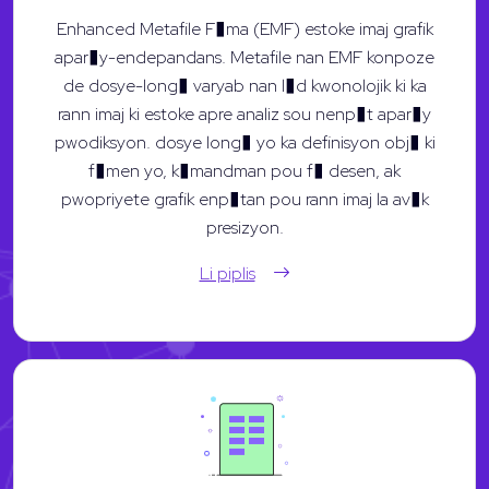
Enhanced Metafile F�ma (EMF) estoke imaj grafik
apar�y-endepandans. Metafile nan EMF konpoze
de dosye-long� varyab nan l�d kwonolojik ki ka
rann imaj ki estoke apre analiz sou nenp�t apar�y
pwodiksyon. dosye long� yo ka definisyon obj� ki
f�men yo, k�mandman pou f� desen, ak
pwopriyete grafik enp�tan pou rann imaj la av�k
presizyon.
Li piplis