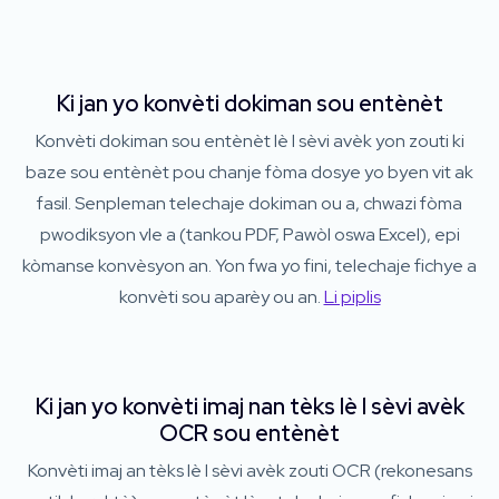
Ki jan yo konvèti dokiman sou entènèt
Konvèti dokiman sou entènèt lè l sèvi avèk yon zouti ki
baze sou entènèt pou chanje fòma dosye yo byen vit ak
fasil. Senpleman telechaje dokiman ou a, chwazi fòma
pwodiksyon vle a (tankou PDF, Pawòl oswa Excel), epi
kòmanse konvèsyon an. Yon fwa yo fini, telechaje fichye a
konvèti sou aparèy ou an.
Li piplis
Ki jan yo konvèti imaj nan tèks lè l sèvi avèk
OCR sou entènèt
Konvèti imaj an tèks lè l sèvi avèk zouti OCR (rekonesans