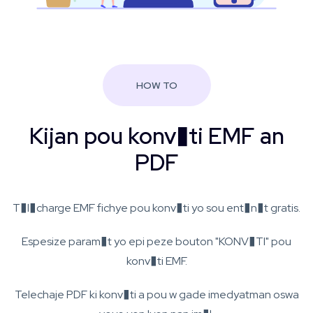
HOW TO
Kijan pou konv�ti EMF an
PDF
T�l�charge EMF fichye pou konv�ti yo sou ent�n�t gratis.
Espesize param�t yo epi peze bouton "KONV�TI" pou
konv�ti EMF.
Telechaje PDF ki konv�ti a pou w gade imedyatman oswa