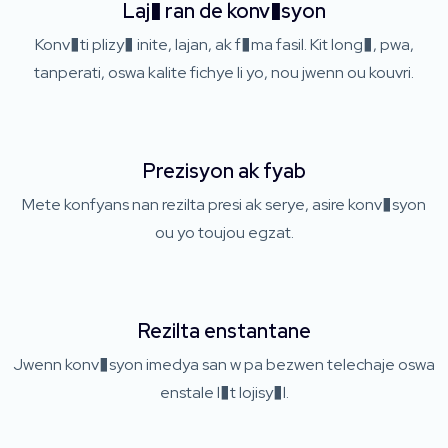
Laj� ran de konv�syon
Konv�ti plizy� inite, lajan, ak f�ma fasil. Kit long�, pwa,
tanperati, oswa kalite fichye li yo, nou jwenn ou kouvri.
Prezisyon ak fyab
Mete konfyans nan rezilta presi ak serye, asire konv�syon
ou yo toujou egzat.
Rezilta enstantane
Jwenn konv�syon imedya san w pa bezwen telechaje oswa
enstale l�t lojisy�l.