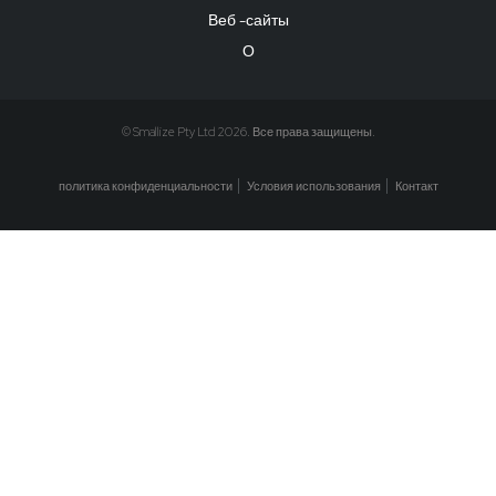
Веб -сайты
О
© Smallize Pty Ltd 2026. Все права защищены.
политика конфиденциальности
Условия использования
Контакт