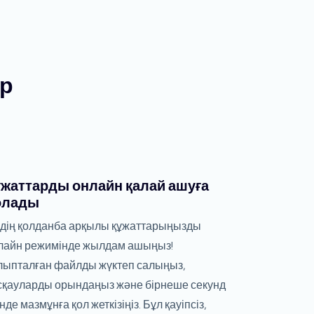
ар
ұжаттарды онлайн қалай ашуға
олады
здің қолданба арқылы құжаттарыңызды
лайн режимінде жылдам ашыңыз!
лыпталған файлды жүктеп салыңыз,
сқауларды орындаңыз және бірнеше секунд
нде мазмұнға қол жеткізіңіз. Бұл қауіпсіз,