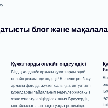
ау
атысты блог және мақалал
Құжаттарды онлайн өңдеу әдісі
Қ
б
Біздің қолданба арқылы құжаттарды оңай
Бі
онлайн режимінде өңдеңіз! Бірнеше рет басу
он
арқылы файлды жүктеп салыңыз, интуитивті
Құ
құралдарды пайдаланып өңдеулер жасаңыз
нұ
және өзгертулеріңізді сақтаңыз. Браузердің
іші
ыңғайлылығынан нақты уақыт режимінде