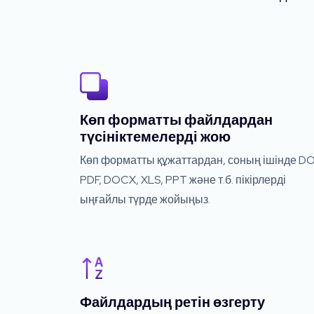
Көп форматты файлдардан
түсініктемелерді жою
Көп форматты құжаттардан, соның ішінде D
PDF, DOCX, XLS, PPT және т.б. пікірлерді
ыңғайлы түрде жойыңыз.
Файлдардың ретін өзгерту