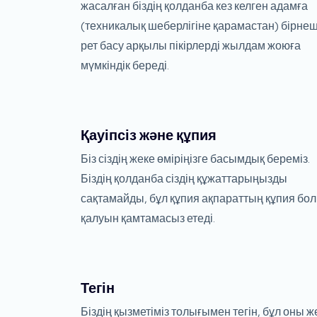
жасалған біздің қолданба кез келген адамға
(техникалық шеберлігіне қарамастан) бірне
рет басу арқылы пікірлерді жылдам жоюға
мүмкіндік береді.
Қауіпсіз және құпия
Біз сіздің жеке өміріңізге басымдық береміз.
Біздің қолданба сіздің құжаттарыңызды
сақтамайды, бұл құпия ақпараттың құпия бо
қалуын қамтамасыз етеді.
Тегін
Біздің қызметіміз толығымен тегін, бұл оны ж