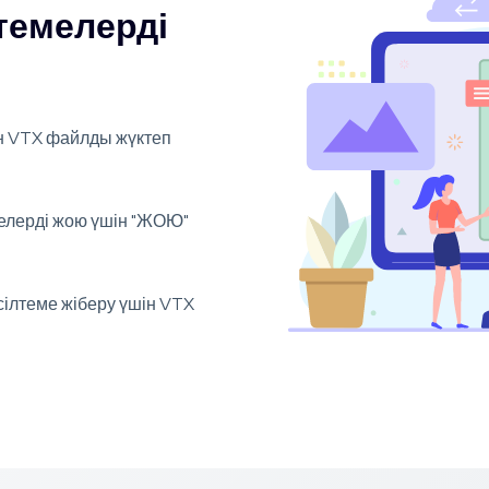
темелерді
ін VTX файлды жүктеп
мелерді жою үшін "ЖОЮ"
сілтеме жіберу үшін VTX