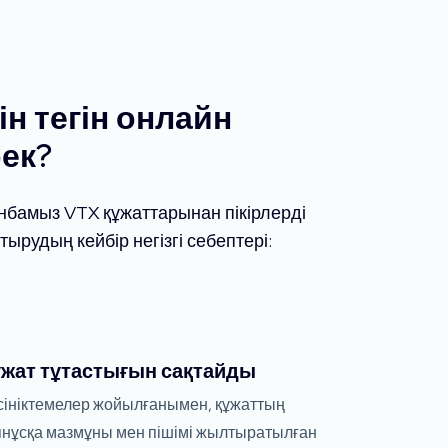
н тегін онлайн
ек?
анбамыз VTX құжаттарынан пікірлерді
рудың кейбір негізгі себептері:
ұжат тұтастығын сақтайды
сініктемелер жойылғанымен, құжаттың
пнұсқа мазмұны мен пішімі жылтыратылған