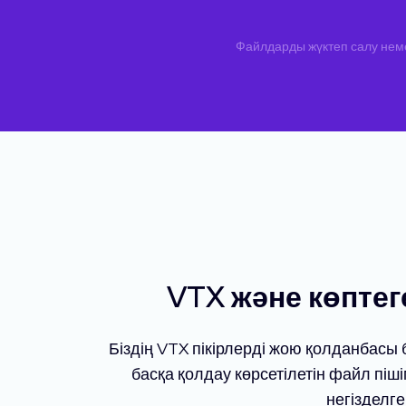
Файлдарды жүктеп салу немес
VTX және көптег
Біздің VTX пікірлерді жою қолданбасы 
басқа қолдау көрсетілетін файл піш
негізделге