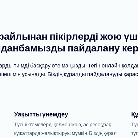
файлынан пікірлерді жою үші
лданбамызды пайдалану кер
рды тиімді басқару өте маңызды. Тегін онлайн қолд
ешімін ұсынады. Біздің құралды пайдалануды қарасты
Уақытты үнемдеу
Қ
Түсініктемелерді қолмен жою, әсіресе ұзақ
Тү
құжаттарда жалықтыруы мүмкін. Біздің құрал
тү