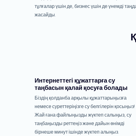
тұлғалар үшін де, бизнес үшін де үнемді таңд
жасайды.
Қ
Интернеттегі құжаттарға су
таңбасын қалай қосуға болады
Біздің қолданба арқылы құжаттарыңызға
немесе суреттеріңізге су белгілерін қосыңыз!
Жай ғана файлыңызды жүктеп салыңыз, су
таңбаңызды реттеңіз және дайын өнімді
бірнеше минут ішінде жүктеп алыңыз.