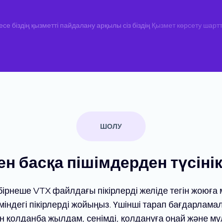
е біздің қызметті пайдалану арқылы сіз біздің
Қызмет көрсету шарт
ШОЛУ
ен басқа пішімдерден түсіні
бірнеше VTX файлдағы пікірлерді желіде тегін жоюға м
іміндегі пікірлерді жойыңыз. Үшінші тарап бағдарлама
н қолданба жылдам, сенімді, қолдануға оңай және мү