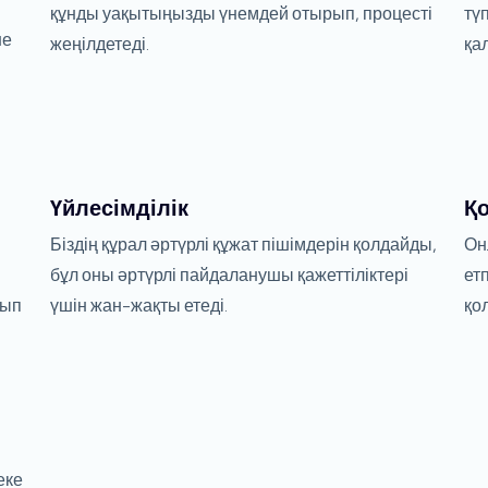
құнды уақытыңызды үнемдей отырып, процесті
түп
ше
жеңілдетеді.
қа
Үйлесімділік
Қо
Біздің құрал әртүрлі құжат пішімдерін қолдайды,
Он
бұл оны әртүрлі пайдаланушы қажеттіліктері
ет
лып
үшін жан-жақты етеді.
қо
еке