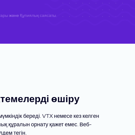
тары
және
Құпиялық саясаты
.
ктемелерді өшіру
үмкіндік береді. VTX немесе кез келген
лық құралын орнату қажет емес. Веб-
лдем тегін.