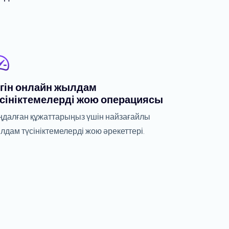
егін онлайн жылдам
сініктемелерді жою операциясы
ңдалған құжаттарыңыз үшін найзағайлы
лдам түсініктемелерді жою әрекеттері.