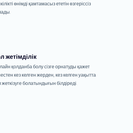
кілікті өнімді қамтамасыз ететін өзгеріссіз
лады.
л жетімділік
лайн қолданба болу сізге орнатуды қажет
пестен кез келген жерден, кез келген уақытта
л жеткізуге болатындығын білдіреді.