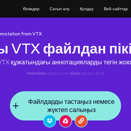
Өнімдер
Сатып алу
Қолдау
Веб-сайттар
Annotation from VTX
 VTX файлдан пік
VTX құжатындағы аннотацияларды тегін жою
Көмегімен
aspose.com
және
aspose.cloud
Файлдарды тастаңыз немесе
жүктеп салыңыз