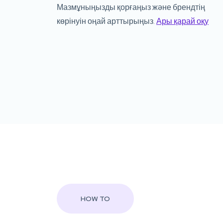
Мазмұныңызды қорғаңыз және брендтің
көрінуін оңай арттырыңыз.
Ары қарай оқу
HOW TO