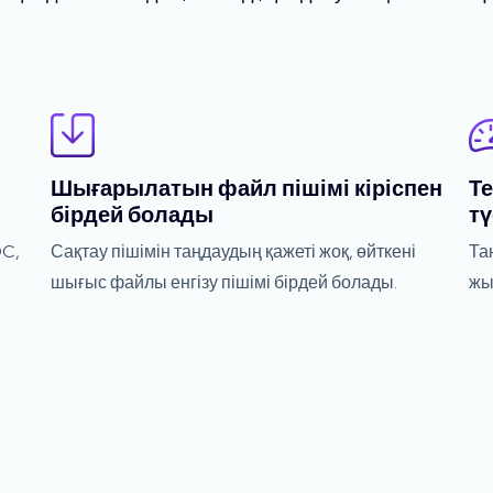
Шығарылатын файл пішімі кіріспен
Т
бірдей болады
тү
OC,
Сақтау пішімін таңдаудың қажеті жоқ, өйткені
Та
шығыс файлы енгізу пішімі бірдей болады.
жы