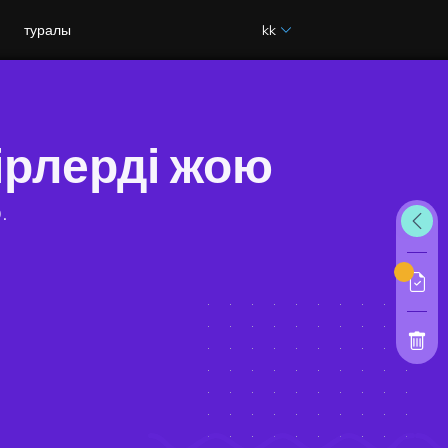
туралы
kk
ірлерді жою
.