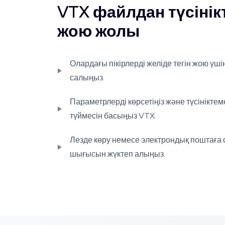
VTX файлдан түсінік
жою жолы
Олардағы пікірлерді желіде тегін жою үш
салыңыз.
Параметрлерді көрсетіңіз және түсінікте
түймесін басыңыз VTX.
Лезде көру немесе электрондық поштаға 
шығысын жүктеп алыңыз.