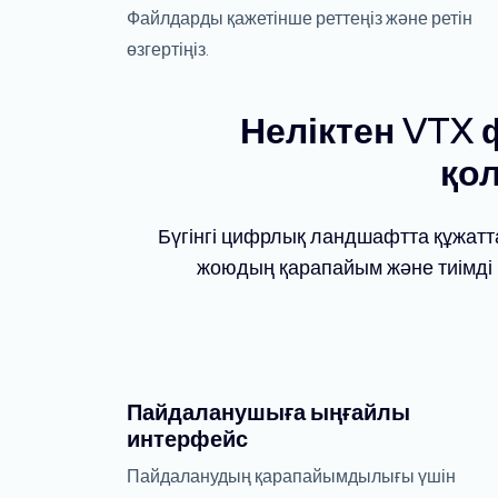
Файлдарды қажетінше реттеңіз және ретін
өзгертіңіз.
Неліктен VTX 
қо
Бүгінгі цифрлық ландшафтта құжатта
жоюдың қарапайым және тиімді ш
Пайдаланушыға ыңғайлы
интерфейс
Пайдаланудың қарапайымдылығы үшін