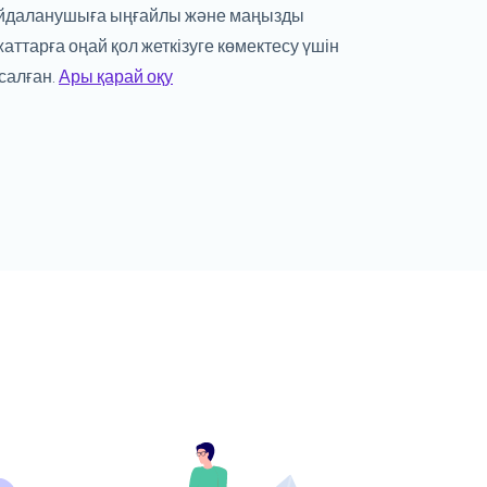
йдаланушыға ыңғайлы және маңызды
жаттарға оңай қол жеткізуге көмектесу үшін
салған.
Ары қарай оқу