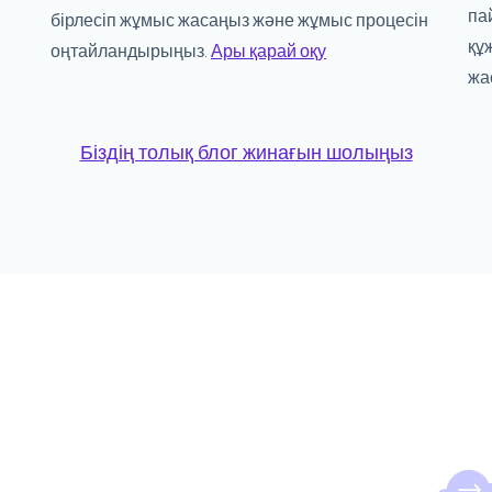
па
бірлесіп жұмыс жасаңыз және жұмыс процесін
құ
оңтайландырыңыз.
Ары қарай оқу
жа
Біздің толық блог жинағын шолыңыз