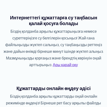
Интернеттегі құжаттарға су таңбасын
қалай қосуға болады
Біздің қолданба арқылы құжаттарыңызға немесе
суреттеріңізге су белгілерін қосыңыз! Жай ғана
файлыңызды жүктеп салыңыз, су таңбаңызды реттеңіз
және дайын өнімді бірнеше минут ішінде жүктеп алыңыз.
Мазмұныңызды қорғаңыз және брендтің көрінуін оңай
арттырыңыз.
Ары қарай оқу
Құжаттарды онлайн өңдеу әдісі
Біздің қолданба арқылы құжаттарды оңай онлайн
режимінде өңдеңіз! Бірнеше рет басу арқылы файлды