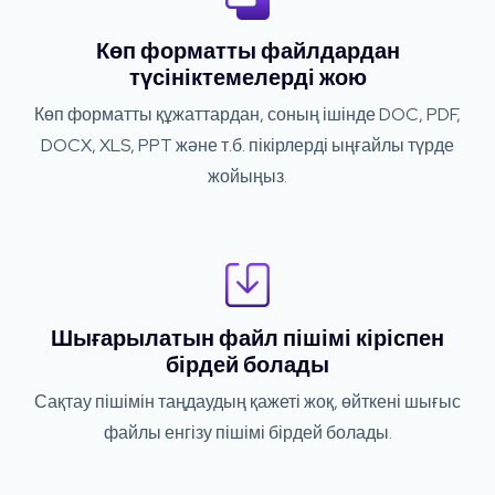
Көп форматты файлдардан
түсініктемелерді жою
Көп форматты құжаттардан, соның ішінде DOC, PDF,
DOCX, XLS, PPT және т.б. пікірлерді ыңғайлы түрде
жойыңыз.
Шығарылатын файл пішімі кіріспен
бірдей болады
Сақтау пішімін таңдаудың қажеті жоқ, өйткені шығыс
файлы енгізу пішімі бірдей болады.