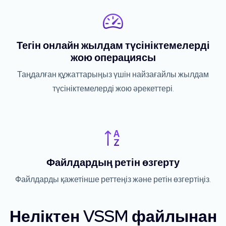
Тегін онлайн жылдам түсініктемелерді
жою операциясы
Таңдалған құжаттарыңыз үшін найзағайлы жылдам
түсініктемелерді жою әрекеттері.
Файлдардың ретін өзгерту
Файлдарды қажетінше реттеңіз және ретін өзгертіңіз.
Неліктен VSSM файлынан