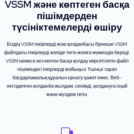
VSSM және көптеген басқа
пішімдерден
түсініктемелерді өшіру
Біздің VSSM пікірлерді жою қолданбасы бірнеше VSSM
файлдағы пікірлерді желіде тегін жоюға мүмкіндік береді.
VSSM немесе кез келген басқа қолдау көрсетілетін файл
пішіміндегі пікірлерді жойыңыз. Үшінші тарап
бағдарламалық құралын орнату қажет емес. Веб-
негізделген қолданба жылдам, сенімді, қолдануға оңай
және мүлдем тегін.