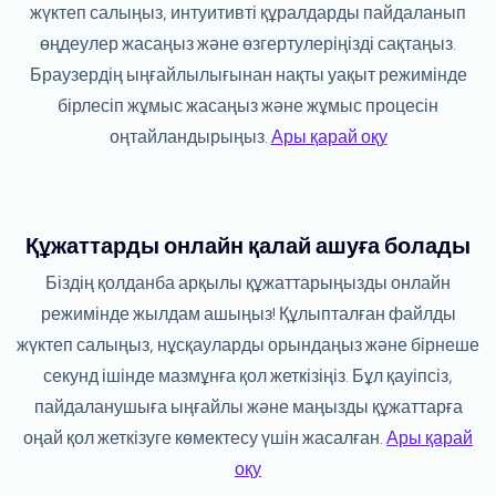
жүктеп салыңыз, интуитивті құралдарды пайдаланып
өңдеулер жасаңыз және өзгертулеріңізді сақтаңыз.
Браузердің ыңғайлылығынан нақты уақыт режимінде
бірлесіп жұмыс жасаңыз және жұмыс процесін
оңтайландырыңыз.
Ары қарай оқу
Құжаттарды онлайн қалай ашуға болады
Біздің қолданба арқылы құжаттарыңызды онлайн
режимінде жылдам ашыңыз! Құлыпталған файлды
жүктеп салыңыз, нұсқауларды орындаңыз және бірнеше
секунд ішінде мазмұнға қол жеткізіңіз. Бұл қауіпсіз,
пайдаланушыға ыңғайлы және маңызды құжаттарға
оңай қол жеткізуге көмектесу үшін жасалған.
Ары қарай
оқу