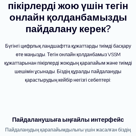
пікірлерді жою үшін тегін
онлайн қолданбамызды
пайдалану керек?
Бүгінгі цифрлық ландшафтта құжаттарды тиімді басқару
өте маңызды. Тегін онлайн қолданбамыз VSSM
құжаттарынан пікірлерді жоюдың қарапайым және тиімді
шешімін ұсынады. Біздің құралды пайдалануды
қарастырудың кейбір негізгі себептері:
Пайдаланушыға ыңғайлы интерфейс
Пайдаланудың қарапайымдылығы үшін жасалған біздің