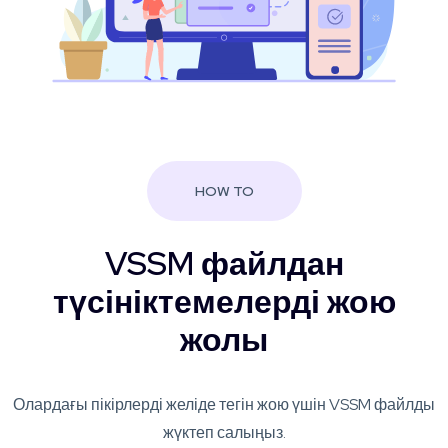
HOW TO
VSSM файлдан
түсініктемелерді жою
жолы
Олардағы пікірлерді желіде тегін жою үшін VSSM файлды
жүктеп салыңыз.