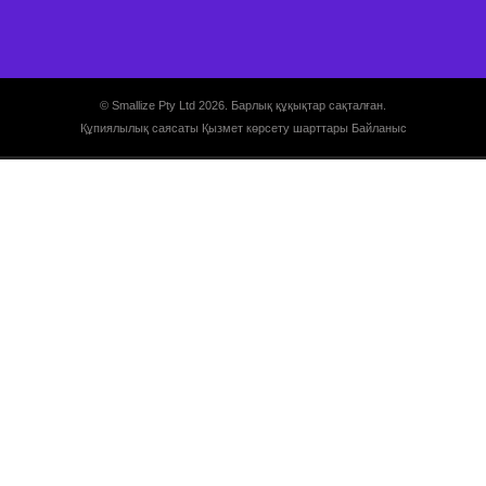
© Smallize Pty Ltd 2026. Барлық құқықтар сақталған.
Құпиялылық саясаты
Қызмет көрсету шарттары
Байланыс