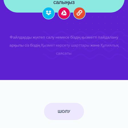
салыңыз
Файлдарды жүктеп салу немесе біздің қызметті пайдалану
арқылы сіз біздің
Қызмет көрсету шарттары
және
Құпиялық
саясаты
.
ШОЛУ