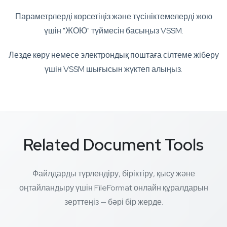
Параметрлерді көрсетіңіз және түсініктемелерді жою
үшін "ЖОЮ" түймесін басыңыз VSSM.
Лезде көру немесе электрондық поштаға сілтеме жіберу
үшін VSSM шығысын жүктеп алыңыз.
Related Document Tools
Файлдарды түрлендіру, біріктіру, қысу және
оңтайландыру үшін FileFormat онлайн құралдарын
зерттеңіз — бәрі бір жерде.