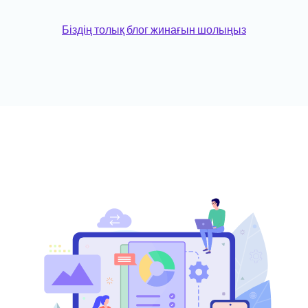
Біздің толық блог жинағын шолыңыз