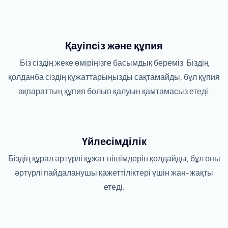
Қауіпсіз және құпия
Біз сіздің жеке өміріңізге басымдық береміз. Біздің
қолданба сіздің құжаттарыңызды сақтамайды, бұл құпия
ақпараттың құпия болып қалуын қамтамасыз етеді.
Үйлесімділік
Біздің құрал әртүрлі құжат пішімдерін қолдайды, бұл оны
әртүрлі пайдаланушы қажеттіліктері үшін жан-жақты
етеді.