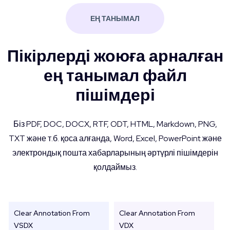
ЕҢ ТАНЫМАЛ
Пікірлерді жоюға арналған
ең танымал файл
пішімдері
Біз PDF, DOC, DOCX, RTF, ODT, HTML, Markdown, PNG,
TXT және т.б. қоса алғанда, Word, Excel, PowerPoint және
электрондық пошта хабарларының әртүрлі пішімдерін
қолдаймыз.
Clear Annotation From
Clear Annotation From
VSDX
VDX