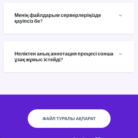
Менің файлдарым серверлеріңізде
қауіпсіз бе?
Неліктен анық аннотация процесі сонша
ұзақ жұмыс істейді?
ФАЙЛ ТУРАЛЫ АҚПАРАТ