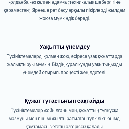
қолданба кез келген адамға (техникалық шеберлігіне
қарамастан) бірнеше рет басу арқылы пікірлерді жылдам
жоюға мүмкіндік береді.
Уақытты үнемдеу
Түсініктемелерді қолмен жою, әсіресе ұзақ құжаттарда
жалықтыруы мүмкін. Біздің құрал құнды уақытыңызды
үнемдей отырып, процесті жеңілдетеді.
Құжат тұтастығын сақтайды
Түсініктемелер жойылғанымен, құжаттың түпнұсқа
мазмұны мен пішімі жылтыратылған түпкілікті өнімді
қамтамасыз ететін өзгеріссіз қалады.