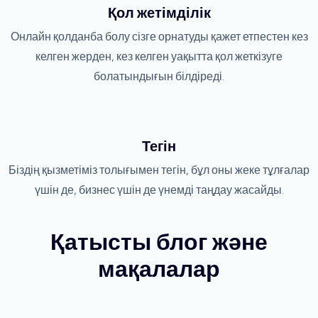
Қол жетімділік
Онлайн қолданба болу сізге орнатуды қажет етпестен кез
келген жерден, кез келген уақытта қол жеткізуге
болатындығын білдіреді.
Тегін
Біздің қызметіміз толығымен тегін, бұл оны жеке тұлғалар
үшін де, бизнес үшін де үнемді таңдау жасайды.
Қатысты блог және
мақалалар