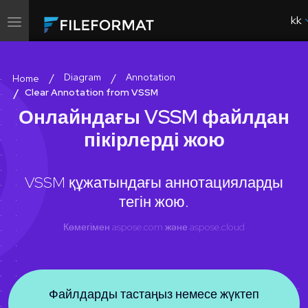
kk
Навигацияны
ауыстырып
қосу
Diagram
Annotation
Home
Clear Annotation from VSSM
Онлайндағы VSSM файлдан
пікірлерді жою
VSSM құжатындағы аннотацияларды
тегін жою.
Көмегімен
aspose.com
және
aspose.cloud
Файлдарды тастаңыз немесе жүктеп