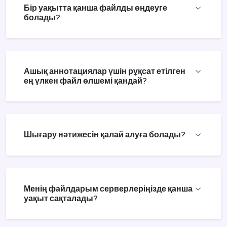
Бір уақытта қанша файлды өңдеуге
болады?
Ашық аннотациялар үшін рұқсат етілген
ең үлкен файл өлшемі қандай?
Шығару нәтижесін қалай алуға болады?
Менің файлдарым серверлеріңізде қанша
уақыт сақталады?