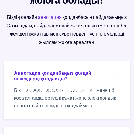
жоюға болады?
Біздің онлайн
аннотация
қолданбасын пайдаланыңыз.
Ол жылдам, пайдалану оңай және толығымен тегін. Ол
желідегі құжаттар мен суреттерден түсініктемелерді
жылдам жоюға арналған.
Аннотация қолданбаңыз қандай
пішімдерді қолдайды?
Біз PDF, DOC, DOCX, RTF, ODT, HTML және т.б.
қоса алғанда, әртүрлі құжат және электрондық
пошта файл пішімдерін қолдаймыз.