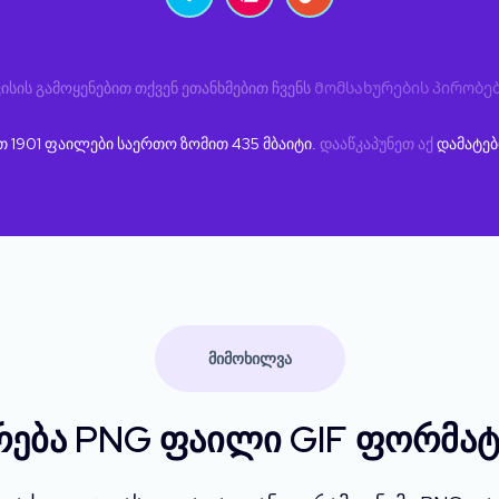
ისის გამოყენებით თქვენ ეთანხმებით ჩვენს
Მომსახურების პირობე
ეთ
1901
ფაილები საერთო ზომით
435
მბაიტი.
დააწკაპუნეთ აქ
დამატებ
ᲛᲘᲛᲝᲮᲘᲚᲕᲐ
რება PNG ფაილი GIF ფორმატ