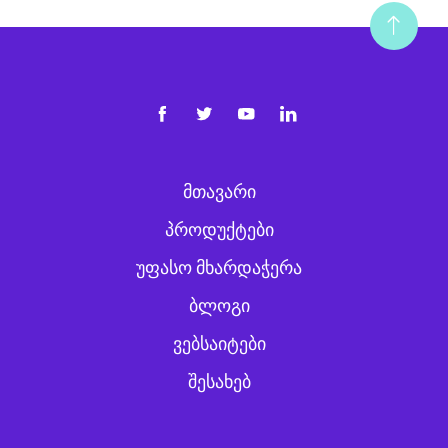
ᲛᲗᲐᲕᲐᲠᲘ
ᲞᲠᲝᲓᲣᲥᲢᲔᲑᲘ
ᲣᲤᲐᲡᲝ ᲛᲮᲐᲠᲓᲐᲭᲔᲠᲐ
ᲑᲚᲝᲒᲘ
ᲕᲔᲑᲡᲐᲘᲢᲔᲑᲘ
ᲨᲔᲡᲐᲮᲔᲑ