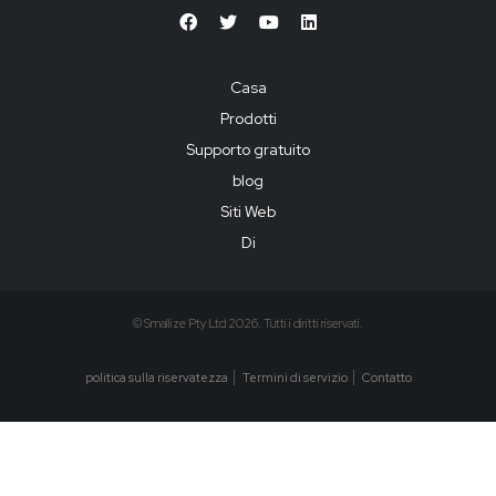
Casa
Prodotti
Supporto gratuito
blog
Siti Web
Di
© Smallize Pty Ltd 2026. Tutti i diritti riservati.
politica sulla riservatezza
Termini di servizio
Contatto