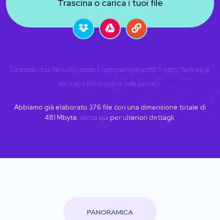
Trascina o carica i tuoi file
Caricando i tuoi file o utilizzando il nostro servizio accetti il nostro
Termini di
servizio
e
Informativa sulla privacy
.
Abbiamo già elaborato
376
file con una dimensione totale di
481
Mbyte.
clicca qui
per ulteriori dettagli.
PANORAMICA