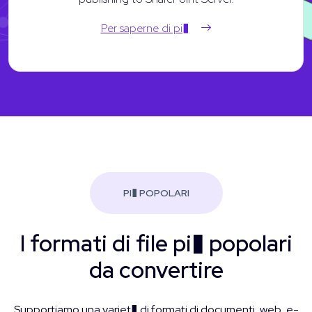
Per saperne di pi�
PI� POPOLARI
I formati di file pi� popolari
da convertire
Supportiamo una variet� di formati di documenti, web, e-