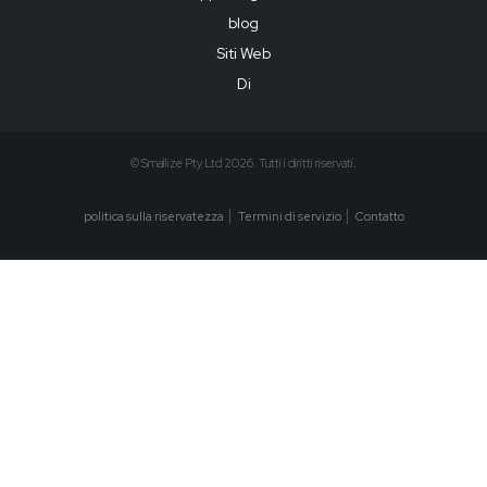
blog
Siti Web
Di
© Smallize Pty Ltd 2026. Tutti i diritti riservati.
politica sulla riservatezza
Termini di servizio
Contatto