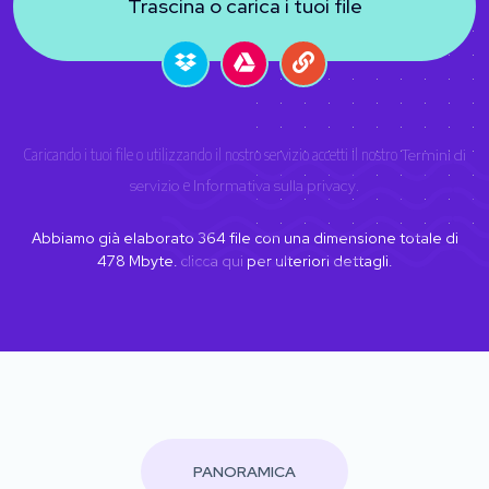
Trascina o carica i tuoi file
Caricando i tuoi file o utilizzando il nostro servizio accetti il nostro
Termini di
servizio
e
Informativa sulla privacy
.
Abbiamo già elaborato
364
file con una dimensione totale di
478
Mbyte.
clicca qui
per ulteriori dettagli.
PANORAMICA