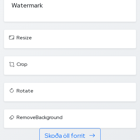
Watermark
Resize
Crop
Rotate
RemoveBackground
Skoða öll forrit