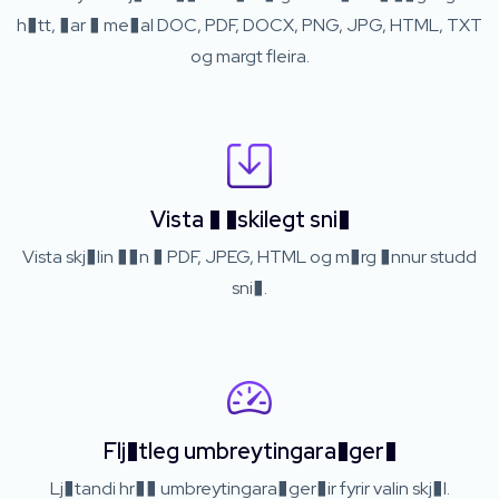
h�tt, �ar � me�al DOC, PDF, DOCX, PNG, JPG, HTML, TXT
og margt fleira.
Vista � �skilegt sni�
Vista skj�lin ��n � PDF, JPEG, HTML og m�rg �nnur studd
sni�.
Flj�tleg umbreytingara�ger�
Lj�tandi hr�� umbreytingara�ger�ir fyrir valin skj�l.