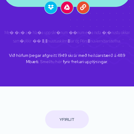
Me� �v� a� hla�a upp skr�num ��num e�a nota �j�nustu okkar
sam�ykkir ��
�j�nustuskilm�lar
og
Pers�nuverndarstefna
.
Við höfum þegar afgreitt
1949
skrár með heildarstærð á
489
Mbæti.
Smelltu hér
fyrir frekari upplýsingar.
YFIRLIT