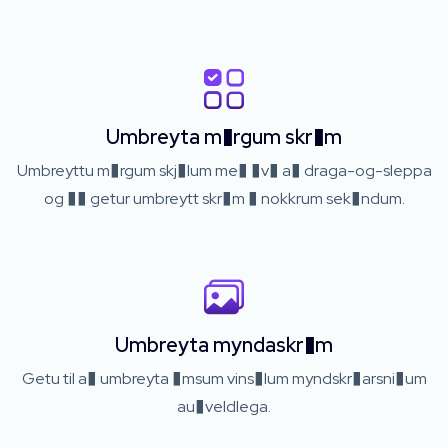
Umbreyta m�rgum skr�m
Umbreyttu m�rgum skj�lum me� �v� a� draga-og-sleppa
og �� getur umbreytt skr�m � nokkrum sek�ndum.
Umbreyta myndaskr�m
Getu til a� umbreyta �msum vins�lum myndskr�arsni�um
au�veldlega.