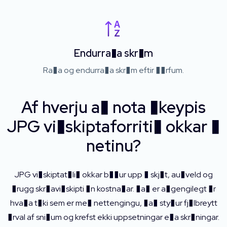
Endurra�a skr�m
Ra�a og endurra�a skr�m eftir ��rfum.
Af hverju a� nota �keypis
JPG vi�skiptaforriti� okkar �
netinu?
JPG vi�skiptat�li� okkar b��ur upp � skj�t, au�veld og
�rugg skr�avi�skipti �n kostna�ar. �a� er a�gengilegt �r
hva�a t�ki sem er me� nettengingu, �a� sty�ur fj�lbreytt
�rval af sni�um og krefst ekki uppsetningar e�a skr�ningar.