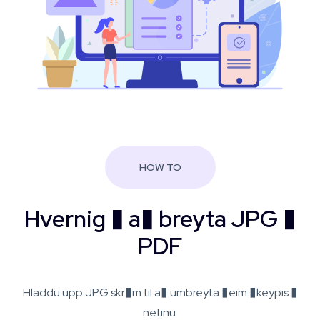
HOW TO
Hvernig � a� breyta JPG �
PDF
Hladdu upp JPG skr�m til a� umbreyta �eim �keypis �
netinu.