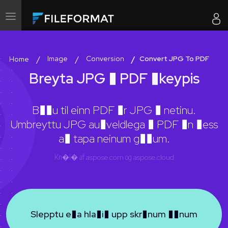
Skiptu
um
leiðsögn
Image
Conversion
Convert JPG To PDF
Home
Breyta JPG � PDF �keypis
B��u til einn PDF �r JPG � netinu.
Umbreyttu JPG au�veldlega � PDF �n �ess
a� tapa neinum g��um.
Kn�i� af
aspose.com
og
aspose.cloud
Slepptu e�a hla�i� upp skr�num ��num