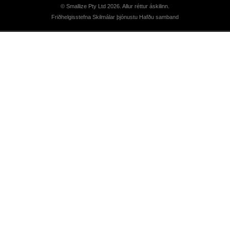
© Smallize Pty Ltd 2026. Allur réttur áskilinn.
Friðhelgisstefna
Skilmálar þjónustu
Hafðu samband