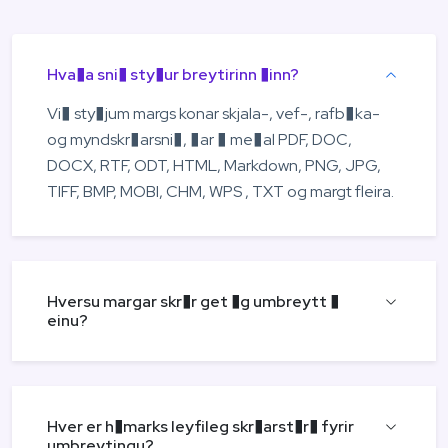
Hva�a sni� sty�ur breytirinn �inn?
Vi� sty�jum margs konar skjala-, vef-, rafb�ka-
og myndskr�arsni�, �ar � me�al PDF, DOC,
DOCX, RTF, ODT, HTML, Markdown, PNG, JPG,
TIFF, BMP, MOBI, CHM, WPS , TXT og margt fleira.
Hversu margar skr�r get �g umbreytt �
einu?
Hver er h�marks leyfileg skr�arst�r� fyrir
umbreytingu?