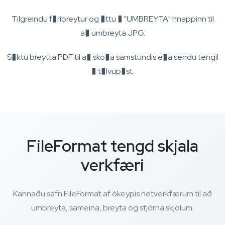
Tilgreindu f�ribreytur og �ttu � "UMBREYTA" hnappinn til
a� umbreyta JPG.
S�ktu breytta PDF til a� sko�a samstundis e�a sendu tengil
� t�lvup�st.
FileFormat tengd skjala
verkfæri
Kannaðu safn FileFormat af ókeypis netverkfærum til að
umbreyta, sameina, breyta og stjórna skjölum.