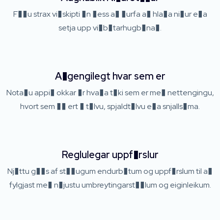
F��u strax vi�skipti �n �ess a� �urfa a� hla�a ni�ur e�a
setja upp vi�b�tarhugb�na�.
A�gengilegt hvar sem er
Nota�u appi� okkar �r hva�a t�ki sem er me� nettengingu,
hvort sem �� ert � t�lvu, spjaldt�lvu e�a snjalls�ma.
Reglulegar uppf�rslur
Nj�ttu g��s af st��ugum endurb�tum og uppf�rslum til a�
fylgjast me� n�justu umbreytingarst��lum og eiginleikum.