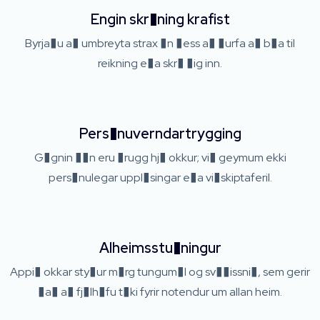
Engin skr�ning krafist
Byrja�u a� umbreyta strax �n �ess a� �urfa a� b�a til
reikning e�a skr� �ig inn.
Pers�nuverndartrygging
G�gnin ��n eru �rugg hj� okkur; vi� geymum ekki
pers�nulegar uppl�singar e�a vi�skiptaferil.
Alheimsstu�ningur
Appi� okkar sty�ur m�rg tungum�l og sv��issni�, sem gerir
�a� a� fj�lh�fu t�ki fyrir notendur um allan heim.