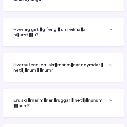
Hvernig get �g fengi� umreikna�a
ni�urst��u?
Hversu lengi eru skr�rnar m�nar geymdar �
net�j�num ��num?
Eru skr�rnar m�nar �ruggar � net�j�nunum
��num?