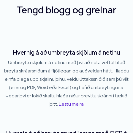
Tengd blogg og greinar
Hvernig á að umbreyta skjölum á netinu
Umbreyttu skjölum á netinu með því að nota veftól til að
breyta skráarsniðum á fljótlegan og auðveldan hátt. Hladdu
einfaldlega upp skjalinu þínu, veldu úttakssniðið sem þú vilt
(eins og PDF, Word eða Excel) og hafið umbreytinguna.
Þegar því er lokið skaltu hlaða niður breyttu skránni í tækið
þitt.
Lestu meira