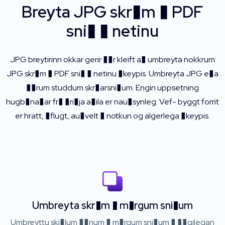
Breyta JPG skr�m � PDF
sni� � netinu
JPG breytirinn okkar gerir ��r kleift a� umbreyta nokkrum
JPG skr�m � PDF sni� � netinu �keypis. Umbreyta JPG e�a
��rum studdum skr�arsni�um. Engin uppsetning
hugb�na�ar fr� �ri�ja a�ila er nau�synleg. Vef- byggt forrit
er hratt, �flugt, au�velt � notkun og algerlega �keypis.
Umbreyta skr�m � m�rgum sni�um
Umbreyttu skj�lum ��num � m�rgum sni�um � ��gilegan