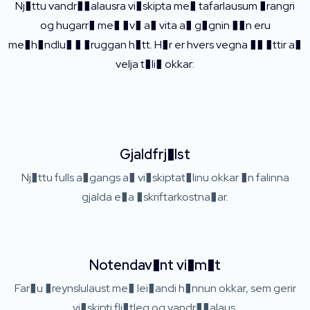
Nj�ttu vandr��alausra vi�skipta me� tafarlausum �rangri
og hugarr� me� �v� a� vita a� g�gnin ��n eru
me�h�ndlu� � �ruggan h�tt. H�r er hvers vegna �� �ttir a�
velja t�li� okkar:
Gjaldfrj�lst
Nj�ttu fulls a�gangs a� vi�skiptat�linu okkar �n falinna
gjalda e�a �skriftarkostna�ar.
Notendav�nt vi�m�t
Far�u �reynslulaust me� lei�andi h�nnun okkar, sem gerir
vi�skipti flj�tleg og vandr��alaus.