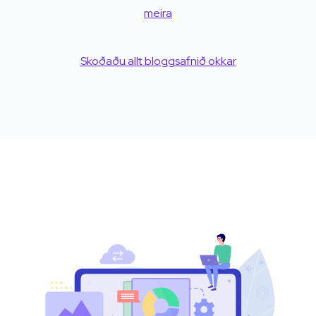
meira
Skoðaðu allt bloggsafnið okkar