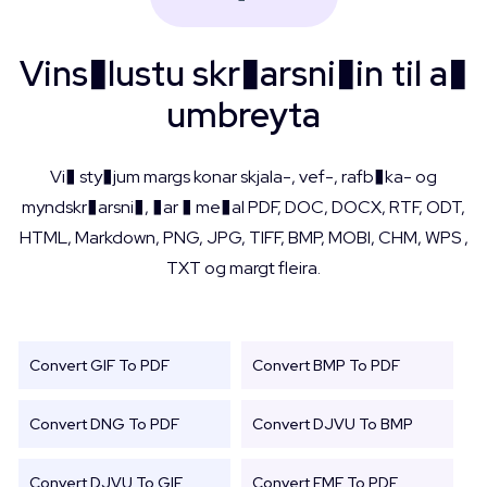
Vins�lustu skr�arsni�in til a�
umbreyta
Vi� sty�jum margs konar skjala-, vef-, rafb�ka- og
myndskr�arsni�, �ar � me�al PDF, DOC, DOCX, RTF, ODT,
HTML, Markdown, PNG, JPG, TIFF, BMP, MOBI, CHM, WPS ,
TXT og margt fleira.
Convert GIF To PDF
Convert BMP To PDF
Convert DNG To PDF
Convert DJVU To BMP
Convert DJVU To GIF
Convert EMF To PDF