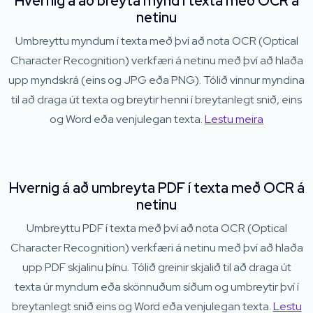
Hvernig á að breyta mynd í texta með OCR á
netinu
Umbreyttu myndum í texta með því að nota OCR (Optical
Character Recognition) verkfæri á netinu með því að hlaða
upp myndskrá (eins og JPG eða PNG). Tólið vinnur myndina
til að draga út texta og breytir henni í breytanlegt snið, eins
og Word eða venjulegan texta.
Lestu meira
Hvernig á að umbreyta PDF í texta með OCR á
netinu
Umbreyttu PDF í texta með því að nota OCR (Optical
Character Recognition) verkfæri á netinu með því að hlaða
upp PDF skjalinu þínu. Tólið greinir skjalið til að draga út
texta úr myndum eða skönnuðum síðum og umbreytir því í
breytanlegt snið eins og Word eða venjulegan texta.
Lestu