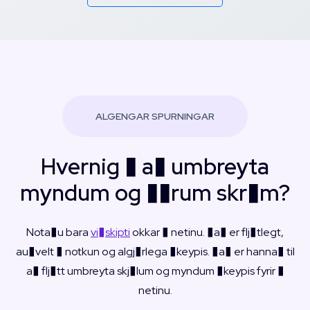
ALGENGAR SPURNINGAR
Hvernig � a� umbreyta
myndum og ��rum skr�m?
Nota�u bara
vi�skipti
okkar � netinu. �a� er flj�tlegt,
au�velt � notkun og algj�rlega �keypis. �a� er hanna� til
a� flj�tt umbreyta skj�lum og myndum �keypis fyrir �
netinu.