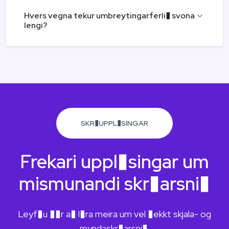
Hvers vegna tekur umbreytingarferli� svona
lengi?
SKR�UPPL�SINGAR
Frekari uppl�singar um
mismunandi skr�arsni�
Leyf�u ��r a� l�ra meira um vel �ekkt skjala- og
myndaskr�arsni�.