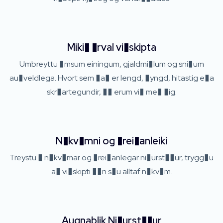
Miki� �rval vi�skipta
Umbreyttu �msum einingum, gjaldmi�lum og sni�um
au�veldlega. Hvort sem �a� er lengd, �yngd, hitastig e�a
skr�artegundir, �� erum vi� me� �ig.
N�kv�mni og �rei�anleiki
Treystu � n�kv�mar og �rei�anlegar ni�urst��ur, trygg�u
a� vi�skipti ��n s�u alltaf n�kv�m.
Augnablik Ni�urst��ur