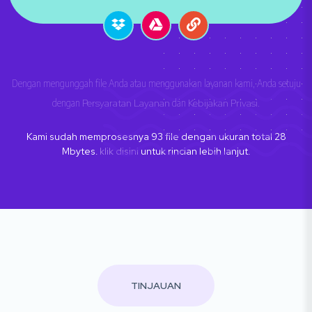
Dengan mengunggah file Anda atau menggunakan layanan kami, Anda setuju
dengan
Persyaratan Layanan
dan
Kebijakan Privasi
.
Kami sudah memprosesnya
93
file dengan ukuran total
28
Mbytes.
klik disini
untuk rincian lebih lanjut.
TINJAUAN