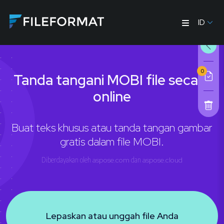
ID
0
Tanda tangani MOBI file secara
online
Buat teks khusus atau tanda tangan gambar
gratis dalam file MOBI.
Diberdayakan oleh
aspose.com
dan
aspose.cloud
Lepaskan atau unggah file Anda